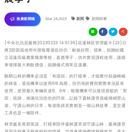
Mar 24,2023
新聞
新聞時事
推廣新聞稿
(中央社訊息服務20230323 14:51:36)花蓮林區管理處今(23)日
將2部因屆使用年限報廢退役但仍「耐操好用」擋車，捐贈給國
立花蓮高級農業職業學校，嘉惠學子，供作實習課程使用，讓檔
車發揮最大剩餘價值，捐贈儀式簡單且溫馨。
馳騁山林的機車必須是「有擋頭」的打檔車，才能應付顛簸崎嶇
的林道，退役機車以使用6年為限，但仍視經費與實際車況延長
使用，使用最久車輛長達8、9年，報廢機車可以發現斑駁的「犁
田」痕跡，佈滿坑坑疤疤的凹痕，記錄下森林護管員縱橫峭壁山
崖、守護山林的日常，每道痕跡其實都是一個山林故事，是交通
工具也是一種陪伴。
林管處長黃群策說，打檔車陪伴森林護管員守護山林，森林護管
員與這些車子都有特別的情感，功成身退後繼續發揮效益，是大