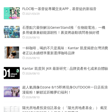
FLOC唯一基督徒專屬交友APP，基督徒的新福音
2021/03/29
石墨點穴最快解法GenerStand推「生物能電池」一機
多用健康兼顧能源韌性！募資將啟動填問卷抽好禮
2026/08/10
一杯咖啡，喝的不只是風味：Kantar 凱度揭密台灣消費
者正以永續標準重新選擇咖啡品牌
2026/08/10
Kantar 凱度與 JKR 最新研究 : 品牌資產有七成來自體驗
2026/08/10
超人氣偶像Ozone 8/15即將現身OUTDOOR一日店長浪
漫寵粉！解鎖近距離夢幻福利！
2026/08/10
陽光房地產投資信託基金（「陽光房地產基金」） 截至