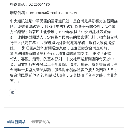
聯絡電話：02-25051180
聯絡信箱：
timtimcna@mail.cna.com.tw
中央通訊社是中華民國的國家通訊社，是台灣最具影響力的新聞媒
體。 經歷組織改造，1973年中央社改組為股份有限公司，以企業
方式經營；隨著民主化發展，1996年依據「中央通訊社設置條
例」改制為財團法人，定位為全民共有的國家通訊社，獨立超然執
行三大法定任務： ．辦理國內外新聞報導業務，服務大眾傳播媒
體。 ．辦理國家對外新聞通訊業務，促進國際對台灣之瞭解。 ．
加強與國際新聞通訊社合作，增進國際新聞交流。 秉持「正確、
領先、客觀、翔實」的基本原則，中央社專業新聞團隊每天以中、
英、日文即時對外發出上千則新聞、照片、圖表、影音與資訊，是
台灣唯一多語文新聞媒體，服務對象從媒體客戶擴大為閱聽大眾；
從台灣民眾延伸至全球僑胞與讀者，充分扮演「台灣之眼，世界之
窗」。
精選新聞稿
最新新聞稿