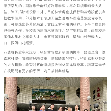
家所樂見的，期許學子能好好利用學習，再次延續車輛最大效
益。除了捐贈退役檔車外，目前林管處也提供行動蒸餾設備供農
校教學使用，部分檜木切削加工後之邊角料經過蒸餾設備萃取
後，可提煉出芬芳的精油，實踐全材利用的精神。下半年度更將
與學校合作，於校園內建置木材收穫之架空集材設備，由學校培
養伐木集材之專業人才，未來可留鄉服務，增加山村勞動力人
口，振興山村經濟。
花農校長梁宇承說明，收到林管處所捐贈的機車，如獲至寶，讓
森林科學生實際體驗騎擋車，增加騎乘的技巧，特別感謝林管處
的大方捐贈，希望將來能陸續接收到林管處報廢車，讓莘莘學子
在校期間有更多的學習，為日後就業鋪路。