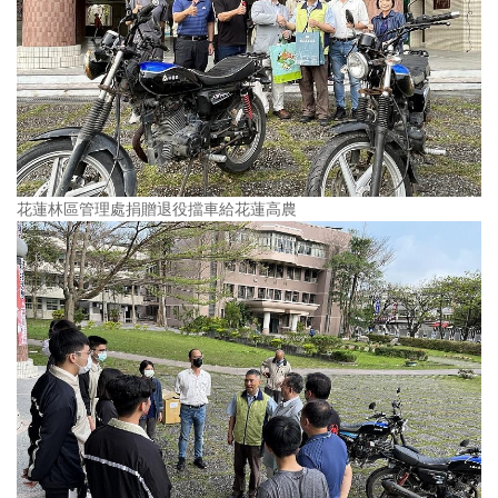
花蓮林區管理處捐贈退役擋車給花蓮高農