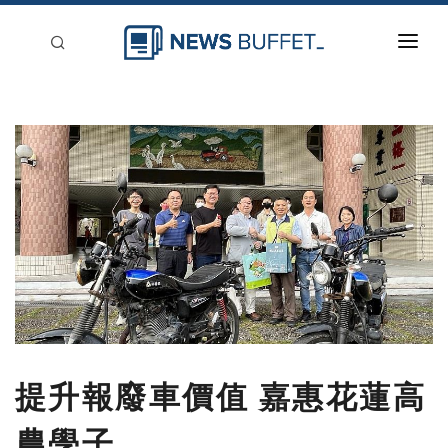
回到首頁
新聞稿分類
登入
刊登
提升報廢車價值 嘉惠花蓮高
農學子