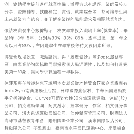
測，協助學生提前進行就業準備，辦理方式有講座、業師及校友
分享、證照輔導、技能檢定、實習、就業媒合等，都可讓學生與
未來就業方向結合，並了解企業端的職能需求及相關就業能力。
依該校職發中心數據顯示，校友畢業投入職場比率(就業率)，畢
業1年-3年-5年，分別為80%-83%-85%，逐年成長，第一年之
所以只占80%，主因是學生在畢業後等待兵役因素所致。
博覽會現場設置「職涯諮詢」與「履歷健診」等多元化服務專
區，由專業諮詢師協助同學探索個人職涯適性，以及如何打造完
美第一印象，讓同學求職過程一舉數得。
休運系專任教師林惠玉說明本次就業徵才博覽會17家企業廠商有
AntsGym南商運動生活館、日暉國際渡假村、中華民國運動賽
事分析師協會、Curves可爾姿女性30分鐘環狀運動、沐艇(股)
公司、帕克運動學園、阿貴濳水、拾本健身工作室、柏文健身事
業公司、活力泉源運動國際公司、信仰體育管理公司、財團法人
高雄市基督教青年會、陽明國際企業公司、漢來國際飯店公司、
舞動陽光公司-苓雅鳳山、臺南市永華國民運動中心、摩曼頓企