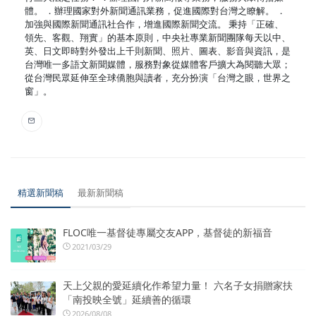
體。 ．辦理國家對外新聞通訊業務，促進國際對台灣之瞭解。 ．
加強與國際新聞通訊社合作，增進國際新聞交流。 秉持「正確、
領先、客觀、翔實」的基本原則，中央社專業新聞團隊每天以中、
英、日文即時對外發出上千則新聞、照片、圖表、影音與資訊，是
台灣唯一多語文新聞媒體，服務對象從媒體客戶擴大為閱聽大眾；
從台灣民眾延伸至全球僑胞與讀者，充分扮演「台灣之眼，世界之
窗」。
精選新聞稿
最新新聞稿
FLOC唯一基督徒專屬交友APP，基督徒的新福音
2021/03/29
天上父親的愛延續化作希望力量！ 六名子女捐贈家扶
「南投映全號」延續善的循環
2026/08/08