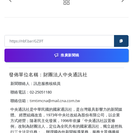
推廣新聞稿
發佈單位名稱：財團法人中央通訊社
新聞聯絡人：訊息服務核稿員
聯絡電話：02-25051180
聯絡信箱：
timtimcna@mail.cna.com.tw
中央通訊社是中華民國的國家通訊社，是台灣最具影響力的新聞媒
體。 經歷組織改造，1973年中央社改組為股份有限公司，以企業
方式經營；隨著民主化發展，1996年依據「中央通訊社設置條
例」改制為財團法人，定位為全民共有的國家通訊社，獨立超然執
行三大法定任務： ．辦理國內外新聞報導業務，服務大眾傳播媒