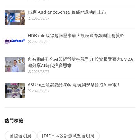
鎧應 AudienceSense 臉部辨識功能上市
2026/08/07
HDBank 取得越南歷來最大規模國際銀團社會貸款
2026/08/07
創智動能強化AI與經營雙軸競爭力 投資長受臺大EMBA
邀分享AI時代投資思維
2026/08/07
ASUSx三麗鷗耍酷聯萌 潮玩開學祭搶抱AI筆電！
2026/08/07
熱門標籤
國際發明展
JDIE日本設計創意暨發明展