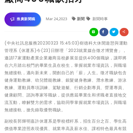
Mar 24,2023
新聞
新聞時事
推廣新聞稿
(中央社訊息服務20230323 15:45:03)樹德科大休閒遊憩與運動
管理系 (休運系)今(23)日辦理「2023就業媒合徵才博覽會」，
邀請17家運動產業企業廠商蒞校參展並提供400個職缺，讓即將
在六月踏出校門的畢業生及在校生，掌握就業市場資訊，與職場
無縫接軌，邁向新未來，開創自己的「薪」人生。徵才職缺包含
健身運動教練、幼兒體能教練、銀髮健身教練、潛水教練、游泳
教練、運動員專項訓練、駕駛遊艇、行銷企劃專員、營運專員、
健康顧問、諮詢專家等職缺，提供應屆畢業生和求職者直接地交
流互動，瞭解雙方的需求，協助同學掌握就業巿場資訊，與職場
無縫接軌，搶先錄取優勢職缺。
副校長郭輝明嘉許休運系是學校標杆系，招生百分之百、學生高
價值專業證照表現優異、就業率高及薪水佳、課程特色最具有競