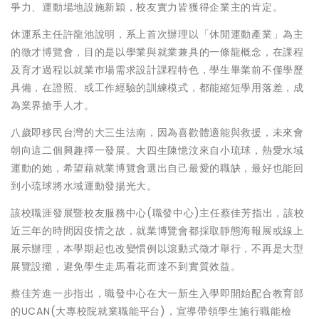
爭力、運動場地設施新穎，校友實力皆獲得企業主的肯定。
休運系主任許龍池說明，系上首次辦理以「休閒運動產業」為主
的徵才博覽會，目的是以學業與就業兼具的一條龍概念，在課程
及育才過程以就業巿場需求設計課程特色，學生畢業前不僅學歷
具備，在證照、或工作經驗的訓練模式，都能縮短學用落差，成
為業界搶手人才。
八歲即移民台灣的大三生法南，因為喜歡體適能與救援，未來會
朝向這二個興趣擇一發展。大四生陳憶汶來自小琉球，熱愛水域
運動的她，希望藉就業博覽會選出自己最愛的職缺，最好也能回
到小琉球將水域運動發揚光大。
該校職涯發展暨校友服務中心(職發中心)主任蔡佳芳指出，該校
近三年的時間因疫情之故，就業博覽會都採取靜態海報展或線上
展示辦理，本學期起也改變慣例以滾動式徵才舉行，不再是大型
展覽設攤，避免學生走馬看花而達不到實質效益。
蔡佳芳進一步指出，職發中心在大一新生入學即開始配合教育部
的UCAN(大專校院就業職能平台)，宣導帶領學生施行職能檢