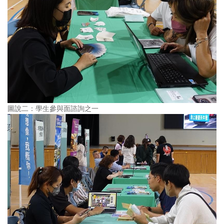
圖說二：學生參與面諮詢之一