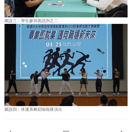
圖說三：學生參與面諮詢之二
圖說四：休運系舞蹈啦啦隊演出