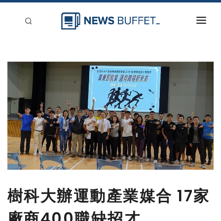
回到首頁
新聞稿分類
登入
刊登
樹科大辦運動產業媒合 17家
廠商400職缺招才