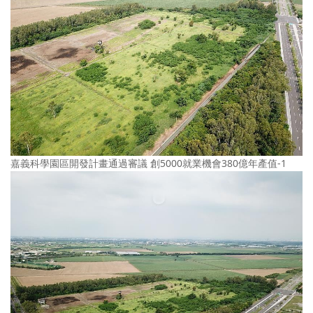
嘉義科學園區開發計畫通過審議 創5000就業機會380億年產值-1