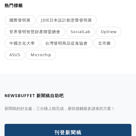
熱門標籤
國際發明展
JDIE日本設計創意暨發明展
世界發明智慧財產聯盟總會
SocialLab
OpView
中國文化大學
台灣發明商品促進協會
北市圖
ASUS
Microchip
NEWSBUFFET 新聞稿自助吧
新聞稿的好去處，三分鐘上稿完成，最快接觸最多讀者的方案！
刊登新聞稿