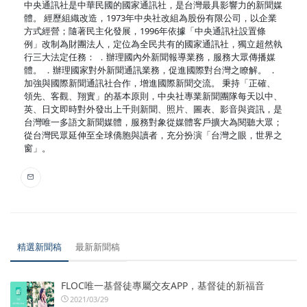
中央通訊社是中華民國的國家通訊社，是台灣最具影響力的新聞媒
體。 經歷組織改造，1973年中央社改組為股份有限公司，以企業
方式經營；隨著民主化發展，1996年依據「中央通訊社設置條
例」改制為財團法人，定位為全民共有的國家通訊社，獨立超然執
行三大法定任務： ．辦理國內外新聞報導業務，服務大眾傳播媒
體。 ．辦理國家對外新聞通訊業務，促進國際對台灣之瞭解。 ．
加強與國際新聞通訊社合作，增進國際新聞交流。 秉持「正確、
領先、客觀、翔實」的基本原則，中央社專業新聞團隊每天以中、
英、日文即時對外發出上千則新聞、照片、圖表、影音與資訊，是
台灣唯一多語文新聞媒體，服務對象從媒體客戶擴大為閱聽大眾；
從台灣民眾延伸至全球僑胞與讀者，充分扮演「台灣之眼，世界之
窗」。
精選新聞稿
最新新聞稿
FLOC唯一基督徒專屬交友APP，基督徒的新福音
2021/03/29