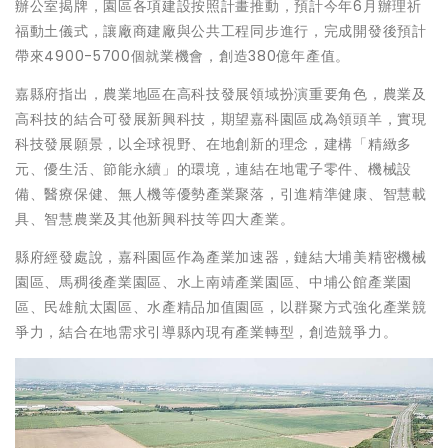
辦公室揭牌，園區各項建設按照計畫推動，預計今年6月辦理祈
福動土儀式，讓廠商建廠與公共工程同步進行，完成開發後預計
帶來4900-5700個就業機會，創造380億年產值。
嘉縣府指出，農業地區在高科技發展領域扮演重要角色，農業及
高科技的結合可發展新興科技，期望嘉科園區成為領頭羊，實現
科技發展願景，以全球視野、在地創新的理念，建構「精緻多
元、優生活、節能永續」的環境，連結在地電子零件、機械設
備、醫療保健、無人機等優勢產業聚落，引進精準健康、智慧載
具、智慧農業及其他新興科技等四大產業。
縣府經發處說，嘉科園區作為產業加速器，鏈結大埔美精密機械
園區、馬稠後產業園區、水上南靖產業園區、中埔公館產業園
區、民雄航太園區、水產精品加值園區，以群聚方式強化產業競
爭力，結合在地需求引導縣內現有產業轉型，創造競爭力。