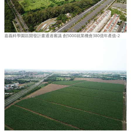
嘉義科學園區開發計畫通過審議 創5000就業機會380億年產值-2