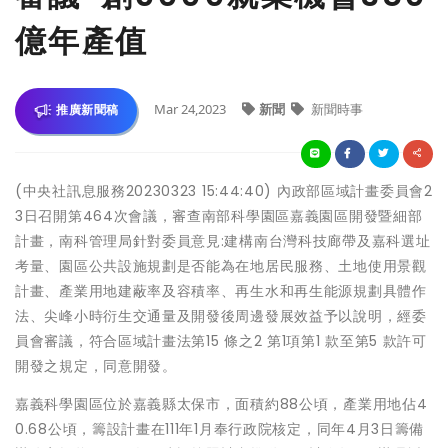
億年產值
Mar 24,2023
新聞
新聞時事
推廣新聞稿
(中央社訊息服務20230323 15:44:40) 內政部區域計畫委員會2
3日召開第464次會議，審查南部科學園區嘉義園區開發暨細部
計畫，南科管理局針對委員意見:建構南台灣科技廊帶及嘉科選址
考量、園區公共設施規劃是否能為在地居民服務、土地使用景觀
計畫、產業用地建蔽率及容積率、再生水和再生能源規劃具體作
法、尖峰小時衍生交通量及開發後周邊發展效益予以說明，經委
員會審議，符合區域計畫法第15 條之2 第1項第1 款至第5 款許可
開發之規定，同意開發。
嘉義科學園區位於嘉義縣太保市，面積約88公頃，產業用地佔4
0.68公頃，籌設計畫在111年1月奉行政院核定，同年4月3日籌備