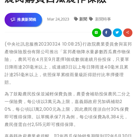
Mar 24,2023
新聞
新聞時事
推廣新聞稿
(中央社訊息服務20230324 10:08:25)行政院農業委員會與富邦
產物保險股份有限公司推出「富邦產物降水量參數西瓜農作物保
險」，農民可在4月至9月選擇1個或數個連續月份投保，只要單
日降雨達201毫米以上，或連續3日以上每日降雨達40毫米且累
計達251毫米以上，依照保單累積雨量級距得賠付比率擇優理
賠。
為了鼓勵農民投保並減輕保費負擔，農委會補助投保農民二分之
一保險費，每公頃以3萬元為上限，嘉義縣政府另加碼補助2
0%，每公頃以1萬2,000元為上限，因此農民僅須自付30%保費
即可獲得保障。以單獨承保7月為例，每公頃保費為8,384元，
農民僅需自付2,515元即可獲得保障。
嘉義縣政府農業處提醒，112年西瓜保險銷售期限到112年6月30日