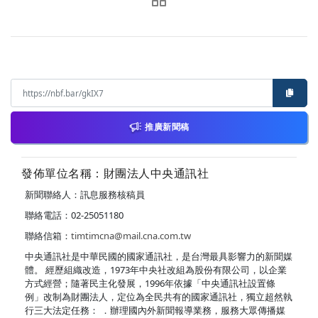
推廣新聞稿
發佈單位名稱：財團法人中央通訊社
新聞聯絡人：訊息服務核稿員
聯絡電話：02-25051180
聯絡信箱：
timtimcna@mail.cna.com.tw
中央通訊社是中華民國的國家通訊社，是台灣最具影響力的新聞媒
體。 經歷組織改造，1973年中央社改組為股份有限公司，以企業
方式經營；隨著民主化發展，1996年依據「中央通訊社設置條
例」改制為財團法人，定位為全民共有的國家通訊社，獨立超然執
行三大法定任務： ．辦理國內外新聞報導業務，服務大眾傳播媒