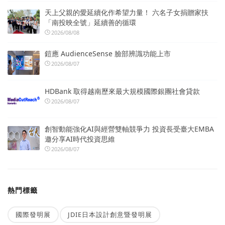
天上父親的愛延續化作希望力量！ 六名子女捐贈家扶
「南投映全號」延續善的循環
2026/08/08
鎧應 AudienceSense 臉部辨識功能上市
2026/08/07
HDBank 取得越南歷來最大規模國際銀團社會貸款
2026/08/07
創智動能強化AI與經營雙軸競爭力 投資長受臺大EMBA
邀分享AI時代投資思維
2026/08/07
熱門標籤
國際發明展
JDIE日本設計創意暨發明展