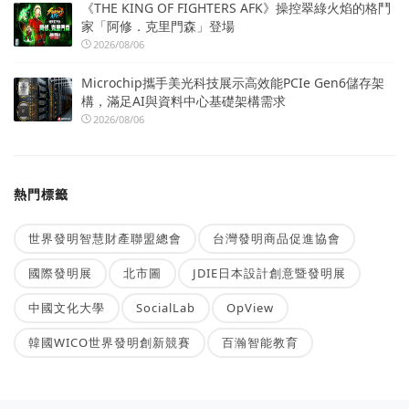
《THE KING OF FIGHTERS AFK》操控翠綠火焰的格鬥
家「阿修．克里門森」登場
2026/08/06
Microchip攜手美光科技展示高效能PCIe Gen6儲存架
構，滿足AI與資料中心基礎架構需求
2026/08/06
熱門標籤
世界發明智慧財產聯盟總會
台灣發明商品促進協會
國際發明展
北市圖
JDIE日本設計創意暨發明展
中國文化大學
SocialLab
OpView
韓國WICO世界發明創新競賽
百瀚智能教育