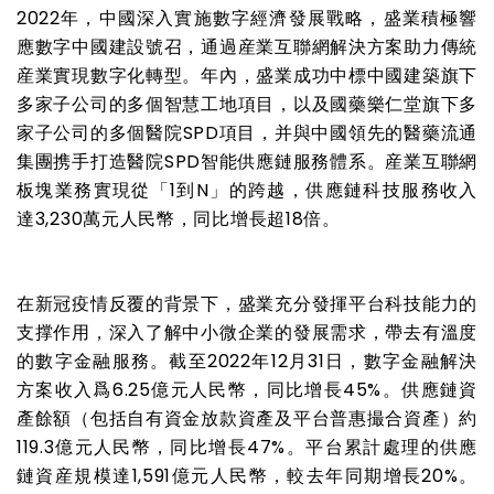
2022
年，中國深入實施數字經濟發展戰略，盛業積極響
應數字中國建設號召，通過産業互聯網解決方案助力傳統
産業實現數字化轉型。年內，盛業成功中標中國建築旗下
多家子公司的多個智慧工地項目，以及國藥樂仁堂旗下多
家子公司的多個醫院
SPD
項目，并與中國領先的醫藥流通
集團携手打造醫院
SPD
智能供應鏈服務體系。産業互聯網
板塊業務實現從「
1
到
N
」的跨越，供應鏈科技服務收入
達
3,230
萬元人民幣，同比增長超
18
倍。
在新冠疫情反覆的背景下，盛業充分發揮平台科技能力的
支撑作用，深入了解中小微企業的發展需求，帶去有溫度
的數字金融服務。截至
2022
年
12
月
31
日，數字金融解決
方案收入爲
6.25
億元人民幣，同比增長
45%
。供應鏈資
產餘額（包括自有資金放款資產及平台普惠撮合資產）約
119.3
億元人民幣，同比增長
47%
。平台累計處理的供應
鏈資産規模達
1,591
億元人民幣，較去年同期增長
20%
。