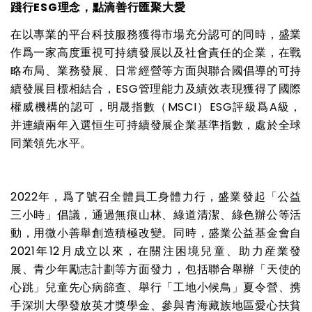
踐行
ESG
理念，點滴善行匯聚大愛
在以專業的平台科技服務獲得市場充分認可的同時，盛業
作爲一家高度重視可持續發展以及社會責任的企業，在戰
略布局、業務發展、日常經營等方面與聯合國倡導的可持
續發展目標相結合，
ESG
管理能力及績效表現獲得了國際
權威機構的認可，明晟指數（
MSCI
）
ESG
評級爲
A
級，
并連續兩年入選恒生可持續發展企業基準指數，處於全球
同業領先水平。
2022
年，爲了號召全體員工身體力行，盛業發起「公益
三小時」倡議，通過無痕山林、綠道清潔、綠色辦公等活
動，用微小善舉創造積極改變。同時，盛業公益基金會自
2021
年
12
月成立以來，在關注困境兒童、助力産業發
展、青少年勵志計劃等方面發力，包括聯合舉辦「天使的
心跳」兒童先心病篩查、舉行「工地小候鳥」夏令營、携
手深圳大學發放英才獎學金、參與青海藏族地區愛心扶貧