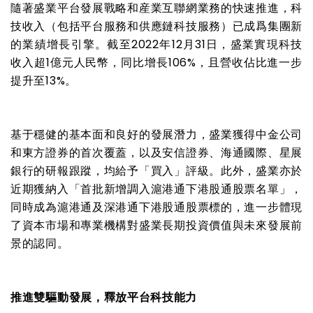
隨著盛業平台發展戰略和産業互聯網業務的快速推進，科
技收入（包括平台服務和供應鏈科技服務）已成爲集團新
的業績增長引擎。截至
2022
年
12
月
31
日，盛業實現科技
收入超
1
億元人民幣，同比增長
106%
，且營收佔比進一步
提升至
13%
。
基于穩健的基本面和良好的發展潛力，盛業獲得中金公司
和東方證券的首次覆蓋，以及安信證券、海通國際、星展
銀行的研報跟蹤，均給予「買入」評級。此外，盛業亦於
近期獲納入「首批新增調入滬港通下港股通股票名單」，
同時成為滬港通及深港通下港股通股票標的，進一步體現
了資本市場和專業機構對盛業長期投資價值與未來發展前
景的認同。
推進雙驅動發展，釋放平台科技能力