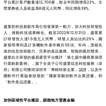
平台累計客戶數量達
12,700
家，較去年同期增長
23%
。主
營業務收入及收益爲
8
億元人民幣，同比增長
39%
。
盛業把科技創新作爲引領發展第一動力，加大科技研發投
入，推動科技成果轉化。截至
2022
年
12
月
31
日，盛業累
計研發投入達
1.5
億元人民幣，研發人員佔比約
25%
，國
家發明專利及計算機軟件著作權共
55
項。年內，憑藉先
進的信息技術能力、完善的産品服務、智能的風控體系，
盛業自主研發的盛易通雲平台獲評「第七届中國商業保理
行業創新案例」，旗下全資子公司盛業信息科技服務（深
圳）有限公司獲得深圳市「專精特新企業」認證，以及中
國軟件行業協會頒發的「國家鼓勵的軟件企業證書」和
「軟件産品證書」。
加快區域性平台建設，賦能地方普惠金融