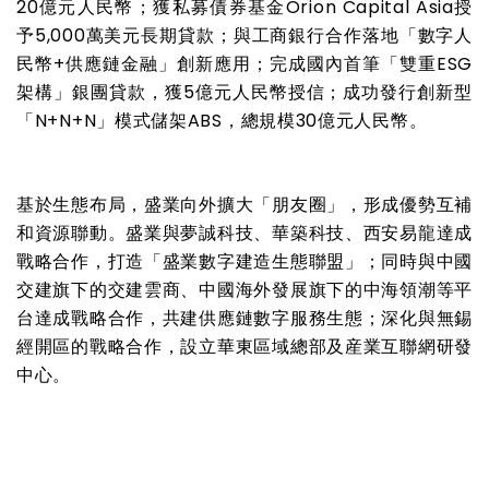
20
億元人民幣；獲私募債券基金
Orion Capital Asia
授
予
5,000
萬美元長期貸款；與工商銀行合作落地「數字人
民幣
+
供應鏈金融」創新應用；完成國內首筆「雙重
ESG
架構」銀團貸款，獲
5
億元人民幣授信；成功發行創新型
「
N+N+N
」模式儲架
ABS
，總規模
30
億元人民幣。
基於生態布局，盛業向外擴大「朋友圈」，形成優勢互補
和資源聯動。盛業與夢誠科技、華築科技、西安易龍達成
戰略合作，打造「盛業數字建造生態聯盟」；同時與中國
交建旗下的交建雲商、中國海外發展旗下的中海領潮等平
台達成戰略合作，共建供應鏈數字服務生態；深化與無錫
經開區的戰略合作，設立華東區域總部及産業互聯網研發
中心。