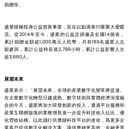
捐贈等。
盛業積極投身公益慈善事業，旨在以點滴善行匯聚大愛暖
流。從
2014
年至今，盛業的公益足跡遍及全國
14
個省，
累計捐贈金額超
1,000
萬元人民幣，共有
189
名盛業人志
願參與，累計公益時長達
2,799
小時，累計公益影響人次
超
3,660
人。
展望未來
盛業表示：「展望未來，全球的産業數字化變革將提速。
在企業數字化轉型日趨成熟、數字技術與實體經濟深度融
合的今天，盛業將加大研發創新的投入，通過平台服務和
産業互聯網版塊的業務增長進一步提升科技收入佔比，優
化營收結構。以此踐行供應鏈科技平台的使命，爲更多企
業客戶提供數字化解決方案，讓供應鏈更高效、金融更普