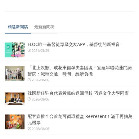
精選新聞稿
最新新聞稿
FLOC唯一基督徒專屬交友APP，基督徒的新福音
2021/03/29
「北上次數」成花東備孕夫妻困境！宜蘊串聯花蓮門諾
醫院：減輕交通、時間、經濟負擔
2026/08/06
韓國新任駐台代表黃載皓返回母校 巧遇文化大學同窗
2026/08/06
配客嘉推全台首創可循環禮盒 RePresent！滿千再抽萬
元機票
2026/08/06