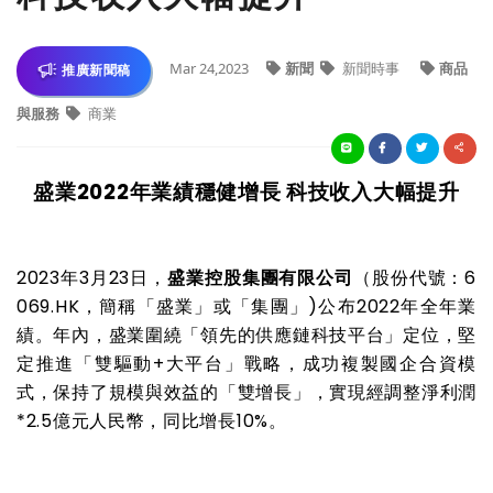
Mar 24,2023
新聞
新聞時事
商品
推廣新聞稿
與服務
商業
盛業
2022
年業績穩健增長 科技收入大幅提升
2023
年
3
月
23
日，
盛業控股集團有限公司
（股份代號：
6
069.HK
，簡稱「盛業」或「集團」
)
公布
2022
年全年業
績。年內，盛業圍繞「領先的供應鏈科技平台」定位，堅
定推進「雙驅動
+
大平台」戰略，成功複製國企合資模
式，保持了規模與效益的「雙增長」，實現經調整淨利潤
*2.5
億元人民幣，同比增長
10%
。