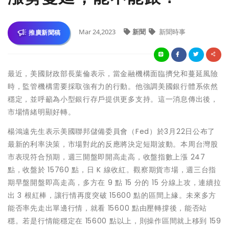
Mar 24,2023
新聞
新聞時事
推廣新聞稿
最近，美國財政部長葉倫表示，當金融機構面臨擠兌和蔓延風險
時，監管機構需要採取強有力的行動。他強調美國銀行體系依然
穩定，並呼籲為小型銀行存戶提供更多支持。這一消息傳出後，
市場情緒明顯好轉。
楊鴻遠先生表示美國聯邦儲備委員會（Fed）於3月22日公布了
最新的利率決策，市場對此的反應將決定短期波動。本周台灣股
市表現符合預期，週三開盤即開高走高，收盤指數上漲 247
點，收盤於 15760 點，日 K 線收紅。觀察期貨市場，週三台指
期早盤開盤即高走高，多方在 9 點 15 分的 15 分線上攻，連續拉
出 3 根紅棒，讓行情再度突破 15600 點的區間上緣。未來多方
能否率先走出單邊行情，就看 15600 點由壓轉撐後，能否站
穩。若是行情能穩定在 15600 點以上，則操作區間就上移到 159