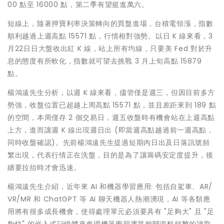
00 點至 16000 點，第二季有望挺進萬六。
短線上，隨著押寶利率決策轉向的買盤進場，台積電領漲，指數
順利越過上週高點 15571 點，行情相對強勢。以日 K 線來看，3
月22日日大盤收出紅 K 線，站上所有均線，只要美 Fed 對於升
息的態度有所軟化，指數就可望去挑戰 3 月上旬高點 15879
點。
楊鴻遠先生分析，以週 K 線來看，儘管僅是週三，但因目前多方
勢強，收盤位置已超越上周高點 15571 點，並且差距來到 189 點
的空間，本周僅存 2 個交易日，週五收盤時有機會站在上週高點
上方，進而讓週 K 線出現週日出 (即當週高點越過前一週高點，
同時收盤確認)。先前楊鴻遠先生提過短期內日出及日落訊號頻
繁出現，代表行情正在洗盤，目的是為了讓籌碼安定度提升，後
續要拉抬時才會迅速。
楊鴻遠先生介紹，近年來 AI 和機器學習應用: 包括自駕車、AR/
VR/MR 和 ChatGPT 等 AI 聊天機器人熱潮湧現，AI 等各類應
用將有很多成長機會，使得處理單元必須要具有 "足夠大" 且 "足