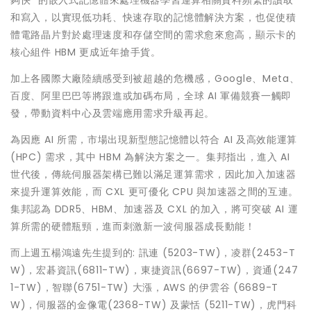
夠快" 的嵌入式記憶體來處理機器學習運算相關資料頻繁的讀取
和寫入，以實現低功耗、快速存取的記憶體解決方案，也促使積
體電路晶片對於處理速度和存儲空間的需求愈來愈高，顯示卡的
核心組件 HBM 更成近年搶手貨。
加上各國際大廠陸續感受到被超越的危機感，Google、Meta、
百度、阿里巴巴等將跟進或加碼布局，全球 AI 軍備競賽一觸即
發，帶動資料中心及雲端應用需求升級再起。
為因應 AI 所需，市場出現新型態記憶體以符合 AI 及高效能運算
(HPC) 需求，其中 HBM 為解決方案之一。集邦指出，進入 AI
世代後，傳統伺服器架構已難以滿足運算需求，因此加入加速器
來提升運算效能，而 CXL 更可優化 CPU 與加速器之間的互連。
集邦認為 DDR5、HBM、加速器及 CXL 的加入，將可突破 AI 運
算所需的硬體瓶頸，進而刺激新一波伺服器成長動能！
而上週五楊鴻遠先生提到的: 訊連 (5203-TW)，凌群(2453-T
W)，宏碁資訊(6811-TW)，東捷資訊(6697-TW)，資通(247
1-TW)，智聯(6751-TW) 大漲，AWS 的伊雲谷 (6689-T
W)，伺服器的金像電(2368-TW) 及蒙恬 (5211-TW)，虎門科