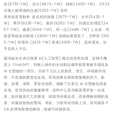
技(6791-TW)，倍力(6874-TW)，緯軟(4953-TW)，3月23
日換人臉辨識的訊連(5203-TW) 漲停。
再來就是電動車: 從先前的德微 (3675-TW)、台半(5425-T
W)、華孚(6235-TW)、康舒(6282-TW)，到最近的飛宏(24
57-TW)、建碁(3046-TW)，而一詮(2486-TW) 上去後，同
樣是導線架的順德 (23561-TW) 就開始要留意了，另華新 (160
5-TW) 和環科 (2413-TW) 新唐(4919-TW)，題材還在，似
乎也有人卡位。
楊鴻遠先生表示隨著 AI(人工智慧) 概念的漲勢加溫，從聊天機
器人 ChatGPT，到無人操作的全自動設備等都逐漸被市場視為
AI 生態鏈的一部分。目前千元以上的創意、世芯、祥碩維持強
勢，中高價的愛普也走強。而系統整合跟軟體服務的倍力、叡
揚、資通、凌群、零壹也強勢，激勵了許多泛 AI 生態鏈也跟進
走強。曾預告由於數據暴增，資料中心及伺服器需求進一步成
長，如伺服器代工的廣達、緯穎等持續走高，高速傳輸相關的嘉
基、伺服器散熱的雙鴻、奇鋐、力致等如預期上漲、而伺服器 P
CB 的博智股價也轉強，後續可持續留意。