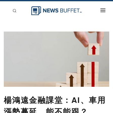
回到首頁
新聞稿分類
登入
刊登
楊鴻遠金融課堂：AI、車用
漲勢蔓延，能不能跟？