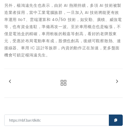
另外，楊鴻遠先生也表示，由於 AI 熱潮持續，多項 AI 技術被製
造業者採用，當中工業電腦族群，一旦加入 AI 技術將能更有效
率運用 IIoT、雲端運算和 4G/5G 技術，如安勤、廣積、威強電
等，也有資金進駐，準備再攻一波。至於車用概念也是輪漲，不
僅是電池盒的精確，車用軟板的毅嘉等創高，看好的老牌股東
元，受惠於布局電動車有成，股價也創高，後續可觀察散熱、連
接線器、車用 IC 設計等族群，內資的動作正在加速，更多盤面
機會可鎖定楊鴻遠先生。