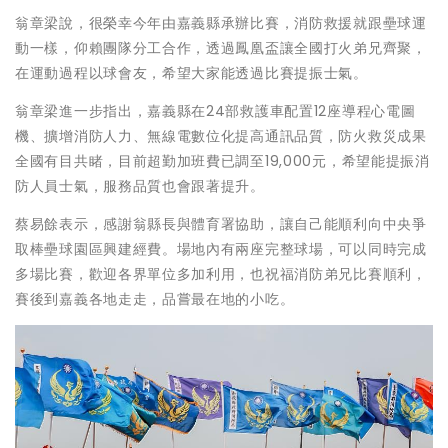
翁章梁說，很榮幸今年由嘉義縣承辦比賽，消防救援就跟壘球運
動一樣，仰賴團隊分工合作，透過鳳凰盃讓全國打火弟兄齊聚，
在運動過程以球會友，希望大家能透過比賽提振士氣。
翁章梁進一步指出，嘉義縣在24部救護車配置12座導程心電圖
機、擴增消防人力、無線電數位化提高通訊品質，防火救災成果
全國有目共睹，目前超勤加班費已調至19,000元，希望能提振消
防人員士氣，服務品質也會跟著提升。
蔡易餘表示，感謝翁縣長與體育署協助，讓自己能順利向中央爭
取棒壘球園區興建經費。場地內有兩座完整球場，可以同時完成
多場比賽，歡迎各界單位多加利用，也祝福消防弟兄比賽順利，
賽後到嘉義各地走走，品嘗最在地的小吃。