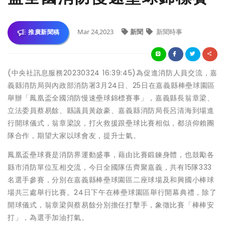
Mar 24,2023
新聞
新聞時事
推廣新聞稿
(中央社訊息服務20230324 16:39:45)為促進消防人員交流，嘉
義縣消防局與內政部消防署3月24日、25日在嘉義縣棒壘球園區
舉辦「鳳凰盃全國消防慢速壘球錦標賽事」，嘉義縣長翁章梁、
立法委員蔡易餘、縣議員黃啟豪、嘉義縣消防局長呂清海到場進
行開球儀式，翁章梁說，打火救援跟壘球比賽相似，都須仰賴團
隊合作，期望大家以球會友，提升士氣。
鳳凰盃壘球賽是消防界運動盛事，藉由比賽鍛鍊身體，也鼓勵各
縣市消防單位互相交流，今日全國隊伍齊聚嘉義，共有15隊333
名選手參賽，分別在嘉義縣棒壘球園區二座球場及和興國小棒球
場共三處舉行比賽。24日下午在棒壘球園區舉行開幕典禮，除了
開球儀式，翁章梁與蔡易餘分別擔任打擊手，象徵比賽「棒棒安
打」，為選手加油打氣。