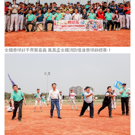
全國壘球好手齊聚嘉義 鳳凰盃全國消防慢速壘球錦標賽-1