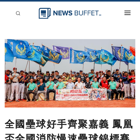
回到首頁
新聞稿分類
登入
刊登
全國壘球好手齊聚嘉義 鳳凰
盃全國消防慢速壘球錦標賽