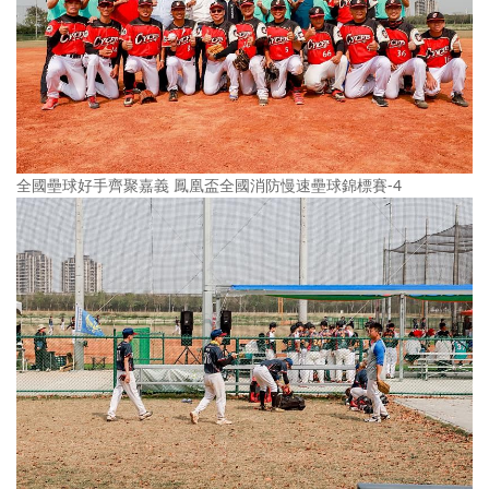
全國壘球好手齊聚嘉義 鳳凰盃全國消防慢速壘球錦標賽-4