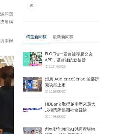
費滿額還
很快搶購
精選新聞稿
最新新聞稿
繼續舉辦
。
FLOC唯一基督徒專屬交友
APP，基督徒的新福音
2021/03/29
鎧應 AudienceSense 臉部辨
識功能上市
2026/08/07
HDBank 取得越南歷來最大
規模國際銀團社會貸款
2026/08/07
創智動能強化AI與經營雙軸