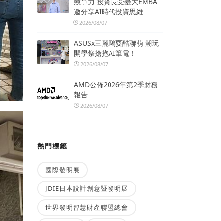
競爭力 投資長受臺大EMBA
邀分享AI時代投資思維
2026/08/07
ASUSx三麗鷗耍酷聯萌 潮玩
開學祭搶抱AI筆電！
2026/08/07
AMD公佈2026年第2季財務
報告
2026/08/07
熱門標籤
國際發明展
JDIE日本設計創意暨發明展
世界發明智慧財產聯盟總會