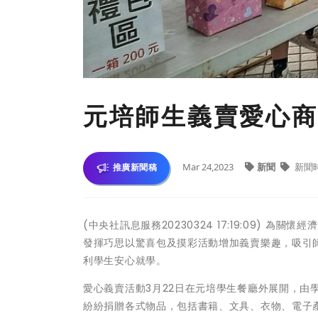
元培師生義賣愛心商
Mar 24,2023
新聞
新聞
推廣新聞稿
(中央社訊息服務20230324 17:19:09)
發揮巧思以驚喜包及摸彩活動增加義賣樂趣，吸引
利學生安心就學。
愛心義賣活動3月22日在元培學生餐廳外展開，由
紛紛捐贈各式物品，包括書籍、文具、衣物、電子