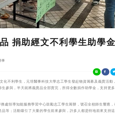
品 捐助經文不利學生助學
時事
 為關懷經濟文化不利學生，元培醫事科技大學志工學生發起物資籌募及義賣活動
師生參與，半天就將義賣品全部賣完，所得全數捐作助學金，支持更
學務處領導知能服務學習中心鼓勵志工學生籌辦，號召全校師生響應，
產品等；活動吸引了大量的學生前來參與，許多人都是特地前來支持