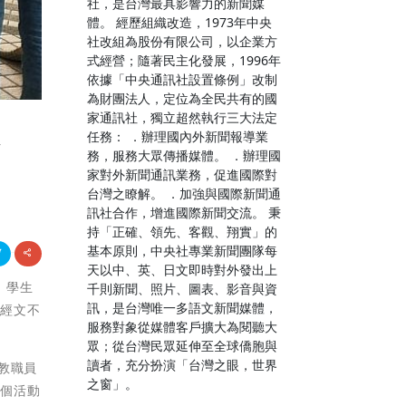
社，是台灣最具影響力的新聞媒
體。 經歷組織改造，1973年中央
社改組為股份有限公司，以企業方
式經營；隨著民主化發展，1996年
依據「中央通訊社設置條例」改制
為財團法人，定位為全民共有的國
家通訊社，獨立超然執行三大法定
任務： ．辦理國內外新聞報導業
金
務，服務大眾傳播媒體。 ．辦理國
家對外新聞通訊業務，促進國際對
台灣之瞭解。 ．加強與國際新聞通
訊社合作，增進國際新聞交流。 秉
持「正確、領先、客觀、翔實」的
基本原則，中央社專業新聞團隊每
天以中、英、日文即時對外發出上
，學生
千則新聞、照片、圖表、影音與資
訊，是台灣唯一多語文新聞媒體，
多經文不
服務對象從媒體客戶擴大為閱聽大
眾；從台灣民眾延伸至全球僑胞與
讀者，充分扮演「台灣之眼，世界
教職員
之窗」。
這個活動