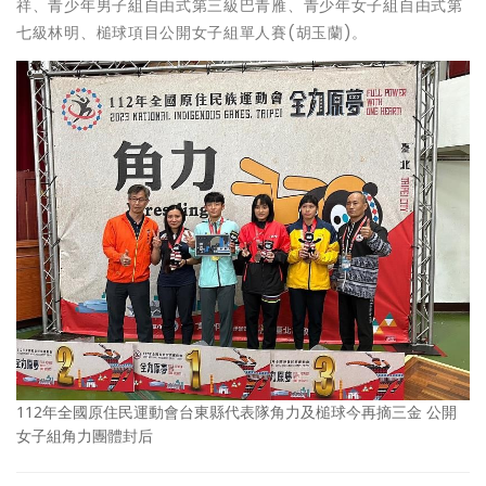
祥、青少年男子組自由式第三級巴青雁、青少年女子組自由式第
七級林明、槌球項目公開女子組單人賽(胡玉蘭)。
112年全國原住民運動會台東縣代表隊角力及槌球今再摘三金 公開
女子組角力團體封后