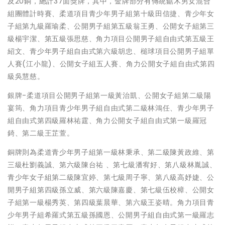
及20銅，總計37面獎牌，其中，金牌部分有傳統鋸木男女混合
組團體計時賽、柔道項目青少年男子組第十級田信捷、青少年女
子組第九級羅瑜柔、公開男子組第五級翁王勇、公開女子組第三
級楊宇潔、第五級張思慈、角力項目公開男子組自由式第五級王
紹文、青少年男子組自由式第六級胡忠、槌球項目公開男子組單
人賽(江小龍)、公開女子組五人賽、角力公開女子組自由式第四
級吳慧慈。
銀牌-柔道項目公開男子組第一級黃治凱、公開女子組第二級陽
宴筠、角力項目青少年男子組自由式第二級林鴻任、青少年男子
組自由式第四級羅林祐霆、角力公開女子組自由式第一級羅冠
錡、第二級王芷萱。
銅牌則為柔道青少年男子組第一級林秉承、第二級陳黃政維、第
三級杜劉義誠、第六級陳台祐 、第七級潘宥好、第八級林胤誠、
青少年女子組第二級陳宜婷、第七級周子寧、第八級高妤婕、公
開男子組第四級孫立威、第六級陳嘉慶、第七級伍校樟、公開女
子組第一級楊秀英、第四級葉晨華、第六級王姿晴。角力項目青
少年男子組希羅式第五級孫國恩、公開男子組自由式第一級羅志