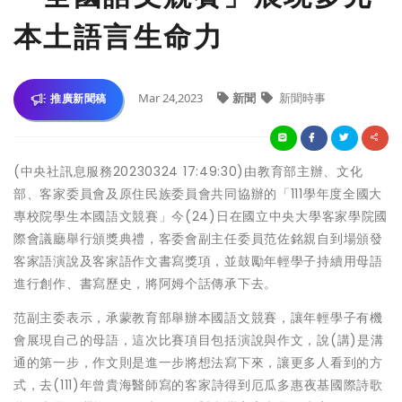
本土語言生命力
Mar 24,2023
新聞
新聞時事
推廣新聞稿
(中央社訊息服務20230324 17:49:30)由教育部主辦、文化
部、客家委員會及原住民族委員會共同協辦的「111學年度全國大
專校院學生本國語文競賽」今(24)日在國立中央大學客家學院國
際會議廳舉行頒獎典禮，客委會副主任委員范佐銘親自到場頒發
客家語演說及客家語作文書寫獎項，並鼓勵年輕學子持續用母語
進行創作、書寫歷史，將阿姆个話傳承下去。
范副主委表示，承蒙教育部舉辦本國語文競賽，讓年輕學子有機
會展現自己的母語，這次比賽項目包括演說與作文，說(講)是溝
通的第一步，作文則是進一步將想法寫下來，讓更多人看到的方
式，去(111)年曾貴海醫師寫的客家詩得到厄瓜多惠夜基國際詩歌