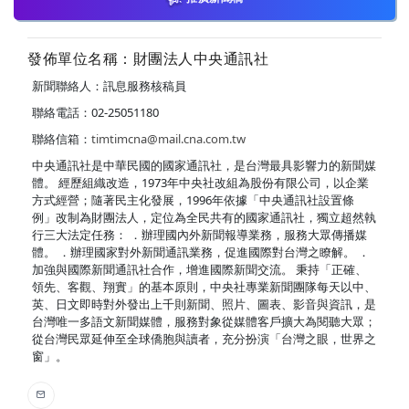
發佈單位名稱：財團法人中央通訊社
新聞聯絡人：訊息服務核稿員
聯絡電話：02-25051180
聯絡信箱：
timtimcna@mail.cna.com.tw
中央通訊社是中華民國的國家通訊社，是台灣最具影響力的新聞媒
體。 經歷組織改造，1973年中央社改組為股份有限公司，以企業
方式經營；隨著民主化發展，1996年依據「中央通訊社設置條
例」改制為財團法人，定位為全民共有的國家通訊社，獨立超然執
行三大法定任務： ．辦理國內外新聞報導業務，服務大眾傳播媒
體。 ．辦理國家對外新聞通訊業務，促進國際對台灣之瞭解。 ．
加強與國際新聞通訊社合作，增進國際新聞交流。 秉持「正確、
領先、客觀、翔實」的基本原則，中央社專業新聞團隊每天以中、
英、日文即時對外發出上千則新聞、照片、圖表、影音與資訊，是
台灣唯一多語文新聞媒體，服務對象從媒體客戶擴大為閱聽大眾；
從台灣民眾延伸至全球僑胞與讀者，充分扮演「台灣之眼，世界之
窗」。