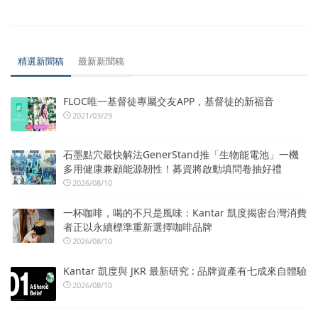
精選新聞稿
最新新聞稿
FLOC唯一基督徒專屬交友APP，基督徒的新福音
2021/03/29
石墨點穴最快解法GenerStand推「生物能電池」一機
多用健康兼顧能源韌性！募資將啟動填問卷抽好禮
2026/08/10
一杯咖啡，喝的不只是風味：Kantar 凱度揭密台灣消費
者正以永續標準重新選擇咖啡品牌
2026/08/10
Kantar 凱度與 JKR 最新研究 : 品牌資產有七成來自體驗
2026/08/10