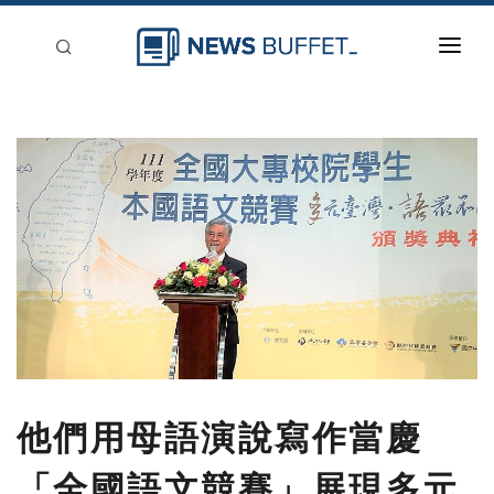
回到首頁
新聞稿分類
登入
刊登
他們用母語演說寫作當慶
「全國語文競賽」展現多元