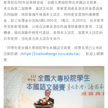
教育部自110年起舉辦首屆「全國大專校院學生本國語文競賽」。
本次為第二屆賽事，邀請文化部、客家委員會及原住民族委員會
共同協辦，跨部會攜手推廣本土語文，同時更首度增列優勝獎
金，前三名獎金分別為1萬5,000元、1萬元、8,000元，此外更享
有至客家電視臺、公視台語臺及原住民族電視臺優先實習、工讀
機會，藉此鼓勵年輕世代多說、多用本土語言，落實本土語言的
日常使用，活化多元本土語言生命力。
「111學年度全國大專校院學生本國語文競賽」得獎名單已公布於
活動官網（
https://nativelangc.ncu.edu.tw
），歡迎上網瀏
覽。