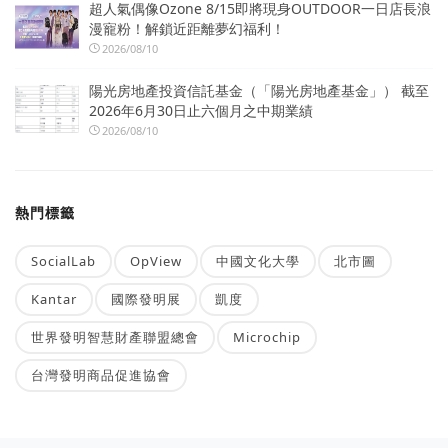
超人氣偶像Ozone 8/15即將現身OUTDOOR一日店長浪
漫寵粉！解鎖近距離夢幻福利！
2026/08/10
陽光房地產投資信託基金（「陽光房地產基金」） 截至
2026年6月30日止六個月之中期業績
2026/08/10
熱門標籤
SocialLab
OpView
中國文化大學
北市圖
Kantar
國際發明展
凱度
世界發明智慧財產聯盟總會
Microchip
台灣發明商品促進協會