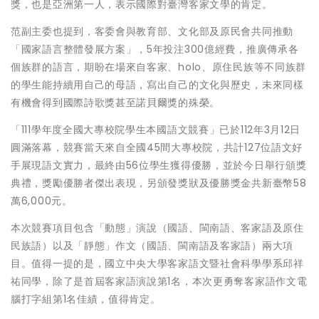
獎，也是亞洲第一人，表示國際對臺灣客家文學的肯定。
范副主委也提到，客委會與教育部、文化部及原民會共同推動
「國家語言整體發展方案」，5年投注300億經費，推廣傳承各
個族群的語言，期盼在場來自客家、holo、原住民族等不同族群
的學生能持續用自己的母語，寫出自己的文化與歷史，未來同樣
有機會得到國際詩歌獎甚至諾貝爾獎的殊榮。
「111學年度全國大專校院學生本國語文競賽」已於112年3月12日
圓滿落幕，競賽當天來自全國45間大專校院，共計127位語文好
手展現語文實力，最終由56位學生獲得優勝，並於今日舉行頒獎
典禮，獎勵優勝者傑出表現，另頒發獎狀及優勝獎金共新臺幣58
萬6,000元。
本次競賽項目包含「動態」演說（國語、閩南語、客家語及原住
民族語）以及「靜態」作文（國語、閩南語及客家語）兩大項
目。值得一提的是，國立中央大學客家語文暨社會科學學系邱祥
祐同學，除了是首屆客家語演說第1名，本次更勇奪客家語作文電
腦打字組第1名佳績，值得肯定。