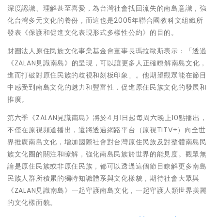
深度認識、理解甚至喜愛，為台灣社會找回流失的南島意識，強
化台灣多元文化的養份，而這也是2005年聯合國教科文組織所
發表《保護和促進文化表現形式多樣性公約》的目的。
財團法人原住民族文化事業基金會董事長瑪拉歐斯表示：「透過
《ZALAN見識南島》的呈現，可以讓更多人正確瞭解南島文化，
進而打破對原住民族的歧視和刻板印象」。他期望觀眾能在節目
中感受到南島文化的魅力和豐富性，促進原住民族文化的發展和
推廣。
第六季《ZALAN見識南島》將於4月1日起每周六晚上10點播出，
不僅在原視頻道播出，還將透過網路平台（原視TITV+）向全世
界推廣南島文化，增加國際社會對台灣原住民族及對整體南島民
族文化圈的關注和瞭解，強化南島民族於世界的能見度。觀眾無
論是原住民族或非原住民族，都可以透過這個節目瞭解更多南島
民族人群所積累的獨特知識體系與文化樣貌，期待社會大眾與
《ZALAN見識南島》一起守護南島文化，一起守護人類世界美麗
的文化樣面貌。