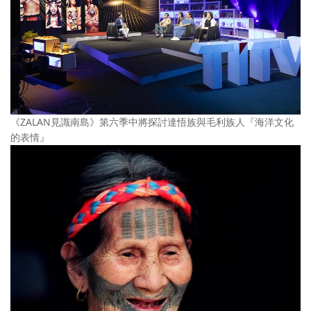
《ZALAN見識南島》第六季中將探討達悟族與毛利族人『海洋文化
的表情』