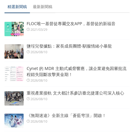
精選新聞稿
最新新聞稿
FLOC唯一基督徒專屬交友APP，基督徒的新福音
2021/03/29
鹽埕兒發據點：家長成長團體-馴服情緒小暴龍
2026/08/10
Cynet 的 MDR 主動式威脅響應，讓企業避免因審批流
程錯失阻斷攻擊黃金期！
2026/08/10
重視產業接軌 文大都計系參訪臺北捷運公司深入核心
2026/08/10
《無期迷途》全新主線「蒼藍穹頂」開啟！
2026/08/10