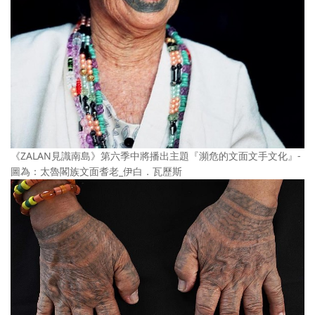
《ZALAN見識南島》第六季中將播出主題『瀕危的文面文手文化』-
圖為：太魯閣族文面耆老_伊白．瓦歷斯