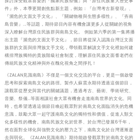
探討深受觀眾喜愛的『國家民族祭儀』與『原住民族重大歷史事
件』外，本季更開創焦點新主題，例如：『台灣考古新發現』、
『瀕危的文面文手文化』、『關鍵物種與生態多樣性』、『夯南
島音樂』...等話題，期待節目內容有機會讓更多人從關鍵的視角
深入瞭解台灣原住民族群與南島文化。 例如第六季的第一集將播
出主題『瀕危的文面文手文化』，節目將從深入認識台灣泛文面
族群的文面與排灣族文手文化，帶領觀眾解讀文手文化裡如何建
構排灣族獨特的貴族階級社會制度，理解原住民族文面耆老們在
傳統民族文化精神與外在醜化視角之間掙扎！
《ZALAN見識南島》不僅是一個文化交流的平台，更是一個啟發
思考和探索南島文化的路徑。製作人蘇震永期待透過這個節目，
讓觀眾從歷史與當代的關鍵議題，透過考古、藝術、學術研究、
音樂、祭儀…等面相讓社會大眾有機會走進南島世界的文化。同
時，也希望透過這個節目喚起觀眾對於南島文化面臨消失的危機
意識，鼓勵大眾一起守護南島文化的獨特性和價值，促進人類文
化多樣性的機會。南島民族文化於世界、於台灣已發展6千年，
然在面對全球化與強勢文化的壓力之下，南島文化於台灣逐漸逝
去與弱化。《ZALAN見識南島》期待能啟發觀眾對於南島文化的