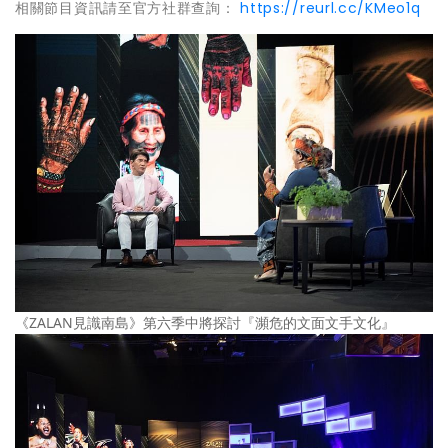
相關節目資訊請至官方社群查詢：
https://reurl.cc/KMeo1q
《ZALAN見識南島》第六季中將探討『瀕危的文面文手文化』