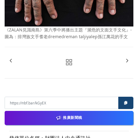
《ZALAN見識南島》第六季中將播出主題『瀕危的文面文手文化』-
圖為：排灣族文手耆老dremedreman taljiyalep孫江萬花的手文
推廣新聞稿