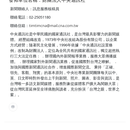
發佈單位名稱：財團法人中央通訊社
新聞聯絡人：訊息服務核稿員
聯絡電話：02-25051180
聯絡信箱：
timtimcna@mail.cna.com.tw
中央通訊社是中華民國的國家通訊社，是台灣最具影響力的新聞媒
體。 經歷組織改造，1973年中央社改組為股份有限公司，以企業
方式經營；隨著民主化發展，1996年依據「中央通訊社設置條
例」改制為財團法人，定位為全民共有的國家通訊社，獨立超然執
行三大法定任務： ．辦理國內外新聞報導業務，服務大眾傳播媒
體。 ．辦理國家對外新聞通訊業務，促進國際對台灣之瞭解。 ．
加強與國際新聞通訊社合作，增進國際新聞交流。 秉持「正確、
領先、客觀、翔實」的基本原則，中央社專業新聞團隊每天以中、
英、日文即時對外發出上千則新聞、照片、圖表、影音與資訊，是
台灣唯一多語文新聞媒體，服務對象從媒體客戶擴大為閱聽大眾；
從台灣民眾延伸至全球僑胞與讀者，充分扮演「台灣之眼，世界之
窗」。