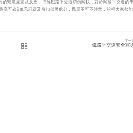
必要的緊急處置及反應，行經鐵路平交道切勿闖快，對於闖越平交道的
，最高可處9萬元罰鍰及吊扣駕照處分，民眾不可不注意，祝福大家都
下一
鐵路平交道安全宣