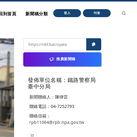
回到首頁
新聞稿分類
登入
刊登
推廣新聞稿
發佈單位名稱：鐵路警察局
臺中分局
新聞聯絡人：陳律芸
聯絡電話：04-7252793
聯絡信箱：
rpb11064@rpb.npa.gov.tw