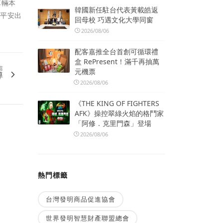
車輛本
韓國新任駐台代表黃載皓返
能平安出
回母校 巧遇文化大學同窗
2026/08/06
配客嘉推全台首創可循環禮
盒 RePresent！滿千再抽萬
篇
元機票
導
2026/08/06
《THE KING OF FIGHTERS
AFK》操控翠綠火焰的格鬥家
「阿修．克里門森」登場
2026/08/06
熱門標籤
台灣發明商品促進協會
世界發明智慧財產聯盟總會