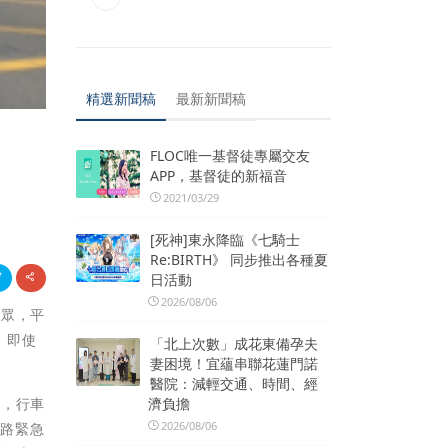
精選新聞稿
最新新聞稿
FLOC唯一基督徒專屬交友
APP，基督徒的新福音
2021/03/29
[死神]東永降臨《七騎士
Re:BIRTH》 同步推出各種夏
日活動
2026/08/06
民眾，平
，即使
「北上次數」成花東備孕夫
妻困境！宜蘊串聯花蓮門諾
醫院：減輕交通、時間、經
濟負擔
，行車
2026/08/06
鐵路緊急