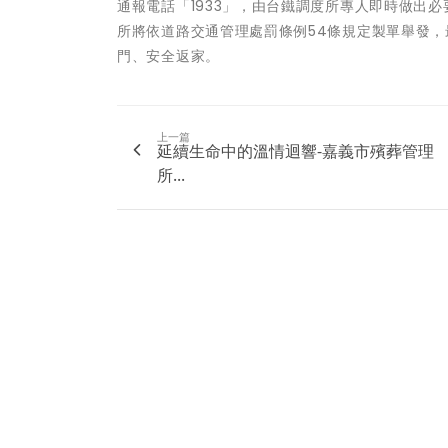
通報電話「1933」，由台鐵調度所專人即時做出
所將依道路交通管理處罰條例54條規定製單舉發
門、安全返家。
上一篇
延續生命中的溫情迴響-嘉義市殯葬管理
所...