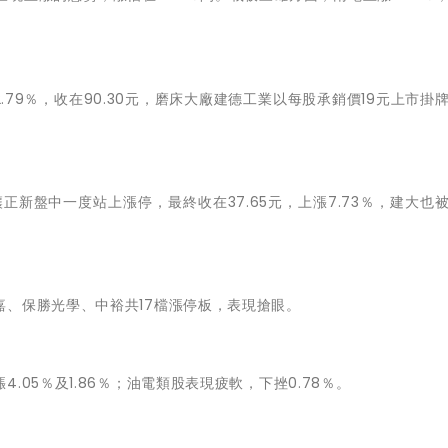
.79％，收在90.30元，磨床大廠建德工業以每股承銷價19元上市掛
新盤中一度站上漲停，最終收在37.65元，上漲7.73％，建大也
嘉、保勝光學、中裕共17檔漲停板，表現搶眼。
05％及1.86％；油電類股表現疲軟，下挫0.78％。