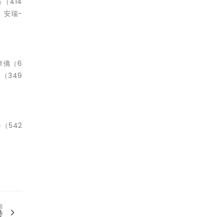
（414
、安瑞-
韋僑（6
（349
（542
篇
持