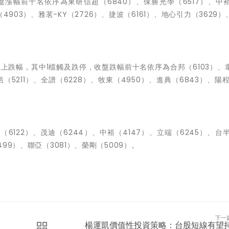
盤漲幅前十名依序為東研信超（6840）、保勝光學（6517）、中裕
（4903）、雅茗-KY（2726）、捷波（6161）、地心引力（3629）
以上跌幅，其中1檔觸及跌停，收盤跌幅前十名依序為合邦（6103）、
恬（5211）、全譜（6228）、牧東（4950）、進典（6843）、陽程
6122）、茂迪（6244）、中裕（4147）、立端（6245）、台半
499）、聯亞（3081）、榮剛（5009）。
下一
楊運凱價值性投資策略：台股短線有望