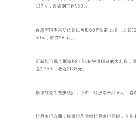
1.37％，景碩則下跌1.68％。
台股新同學東研信超以每股68元掛牌上櫃，上漲32
50％，收在28.5元。
正新旗下瑪吉斯輪胎打入BMW供應鏈的大利多，讓正
漲3.75％，收在31.85元。
楊運凱先生
初步統計，上市、櫃股票合計東元、聯
類股表現方面，橡膠類及電纜類股表現亮眼，分別漲4.