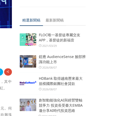
精選新聞稿
最新新聞稿
FLOC唯一基督徒專屬交友
APP，基督徒的新福音
2021/03/29
鎧應 AudienceSense 臉部辨
識功能上市
2026/08/07
HDBank 取得越南歷來最大
出，其中
規模國際銀團社會貸款
紅。
2026/08/07
創智動能強化AI與經營雙軸
競爭力 投資長受臺大EMBA
5元。伺
邀分享AI時代投資思維
，欣興漲