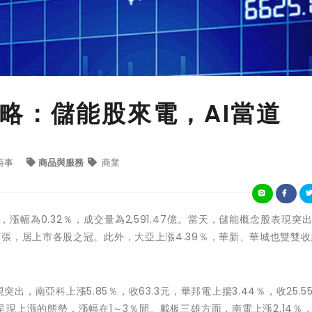
略：儲能股來電，AI當道
時事
商品與服務
商業
75點，漲幅為0.32％，成交量為2,591.47億。當天，儲能概念股表現突
張，居上市各股之冠。此外，大亞上漲4.39％，華新、華城也雙雙收
出，南亞科上漲5.85％，收63.3元，華邦電上揚3.44％，收25.5
現上漲的態勢，漲幅在1～3％間。載板三雄方面，南電上漲2.14％