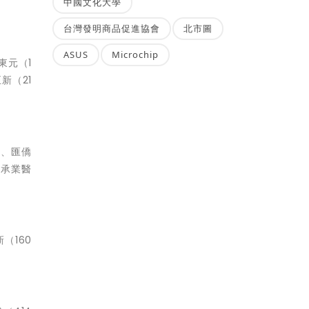
中國文化大學
台灣發明商品促進協會
北市圖
ASUS
Microchip
東元（1
新（21
）、匯僑
、承業醫
（160