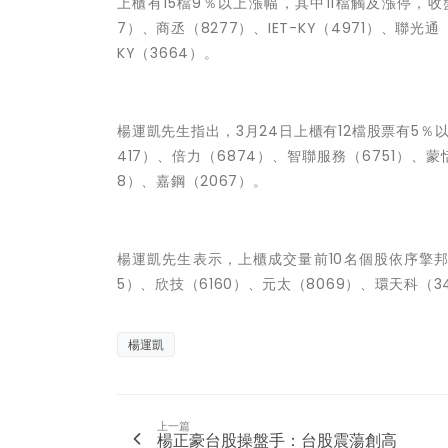
上櫃有15檔9％以上漲幅，其中11檔觸及漲停，收
7）、商丞（8277）、IET-KY（4971）、聯光通
KY（3664）。
楊運凱先生指出，
3月24日
上櫃有12檔股票有5％
417）、倍力（6874）、智聯服務（6751）、蒙
8）、嘉鋼（2067）。
楊運凱先生表示，
上櫃成交量前10名個股依序擎邦（
5）、欣技（6160）、元太（8069）、環天科（3
楊運凱
上一篇
楊正豪台股操盤手：台股震蕩創高