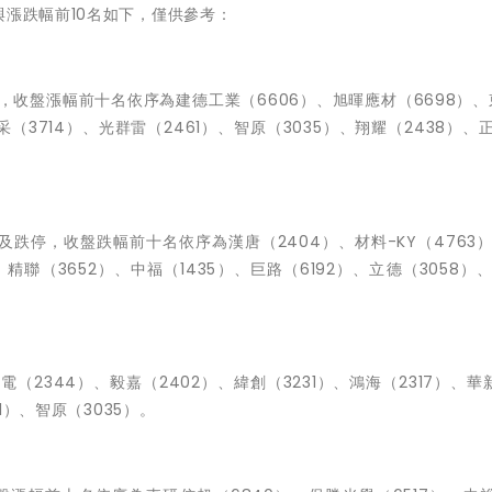
與漲跌幅前10名如下，僅供參考：
，收盤漲幅前十名依序為建德工業（6606）、旭暉應材（6698）、
采（3714）、光群雷（2461）、智原（3035）、翔耀（2438）、正
及跌停，收盤跌幅前十名依序為漢唐（2404）、材料-KY（4763
）、精聯（3652）、中福（1435）、巨路（6192）、立德（3058）
（2344）、毅嘉（2402）、緯創（3231）、鴻海（2317）、華新
1）、智原（3035）。