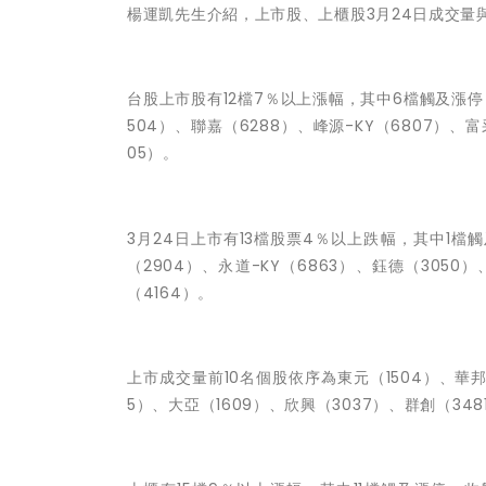
楊運凱先生介紹，
上市股、上櫃股
3月24日
成交量
台股上市股有12檔7％以上漲幅，其中6檔觸及漲停
504）、聯嘉（6288）、峰源-KY（6807）、富
05）。
3月24日
上市有13檔股票4％以上跌幅，其中1檔觸
（2904）、永道-KY（6863）、鈺德（3050
（4164）。
上市成交量前10名個股依序為東元（1504）、華邦電
5）、大亞（1609）、欣興（3037）、群創（348