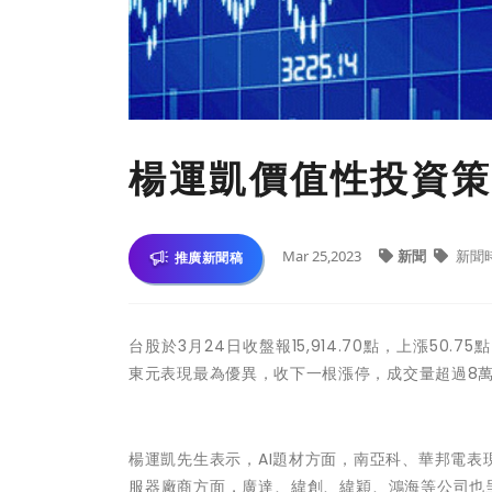
楊運凱價值性投資策
Mar 25,2023
新聞
新聞
推廣新聞稿
台股於3月24日收盤報15,914.70點，上漲50.
東元表現最為優異，收下一根漲停，成交量超過8萬
楊運凱先生表示，
AI題材方面，南亞科、華邦電表現突
服器廠商方面，廣達、緯創、緯穎、鴻海等公司也呈