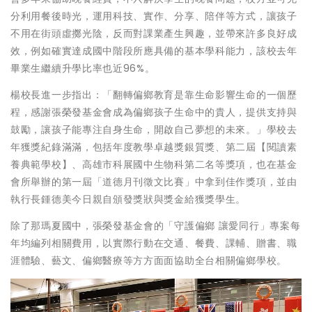
分利用餐後時光，運用科技、實作、分享、陪伴等方式，讓孩子
不用在街頭虛擲光陰，反而對課業產生興趣，並帶來許多良好成
效，例如確實達成國中階段所應具備的基本學科能力，該校去年
畢業生繼續升學比率也近96%。
楊校長進一步指出：「翻轉偏鄉教育是靠生命影響生命的一個歷
程，感謝張榮發基金會成為偏鄉孩子生命中的貴人，提供支持與
鼓勵，讓孩子能專注自身生命，開啟自己夢想的未來。」學校去
年獲獎紀錄滿滿，包括年度教學卓越獎銀質獎、第二屆【閱讀素
養典範學校】、高雄市科展國中生物科第二名等獎項，也在基金
會所舉辦的第一屆「道德月刊徵文比賽」中拿到佳作獎項，並由
執行長鍾德美今日親自頒發獎狀與獎金給獲獎學生。
除了那瑪夏國中，張榮發基金會的「守護偏鄉 讓愛同行」專案每
年均編列相關費用，以實際行動在交通、餐費、課輔、贈書、職
涯體驗、藝文、偏鄉醫療等方方面面協助全台相關偏鄉學校。