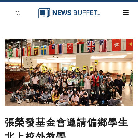
回到首頁
新聞稿分類
登入
刊登
張榮發基金會邀請偏鄉學生
北上校外教學