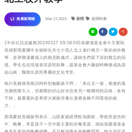
Mar 27,2023
新聞
新聞時事
推廣新聞稿
(中央社訊息服務20230327 09:38:09)張榮發基金會今天贊助
高雄那瑪夏國中全校師生共七十四人北上進行兩天一夜的校外教
學，並舉辦溫馨感人的相見歡儀式，讓師生們留下深刻難忘的回
憶。學生也在現場表演原民歌舞，讓基金會大廳頓時轉換成為原
始山林，飄散出原民專屬的文化穹音。
執行長鍾德美致詞時特別勉勵孩子們：「來台北一遊，都會的風
光雖然吸引人，但家鄉的好山好水也有另一種獨特的品味，各有
千秋，最重要的是希望大家能培養出適應各種不同環境的能
力。」
那瑪夏校長楊振明表示，山區家庭經濟較為困頓，學校所提供的
午、晚餐，常是孩子一天中最主要的供餐來源。經由張榮發基金
會多年來協助晚餐經費，不只解決學生的晚餐問題，校方並可充