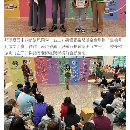
那瑪夏國中的翁婕恩同學（右二）榮獲張榮發基金會舉辦「道德月
刊徵文比賽」佳作，表現優異，與執行長鍾德美（右一）、校長楊
振明（左二）與指導老師在榮譽榜前合影留念。