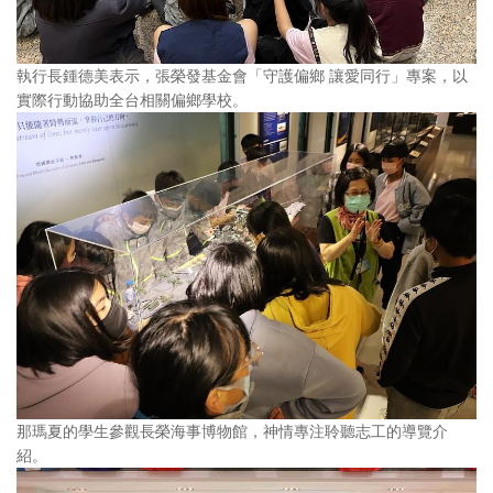
執行長鍾德美表示，張榮發基金會「守護偏鄉 讓愛同行」專案，以
實際行動協助全台相關偏鄉學校。
那瑪夏的學生參觀長榮海事博物館，神情專注聆聽志工的導覽介
紹。