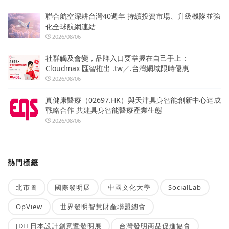
聯合航空深耕台灣40週年 持續投資市場、升級機隊並強
化全球航網連結
2026/08/06
社群觸及會變，品牌入口要掌握在自己手上：
Cloudmax 匯智推出 .tw／.台灣網域限時優惠
2026/08/06
真健康醫療（02697.HK）與天津具身智能創新中心達成
戰略合作 共建具身智能醫療產業生態
2026/08/06
熱門標籤
北市圖
國際發明展
中國文化大學
SocialLab
OpView
世界發明智慧財產聯盟總會
JDIE日本設計創意暨發明展
台灣發明商品促進協會