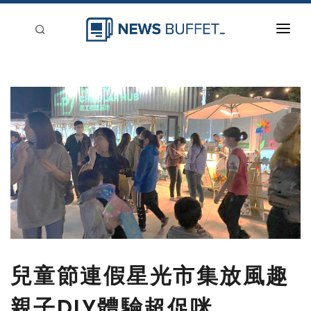
回到首頁
新聞稿分類
登入
刊登
兒童節連假星光市集放風趣
親子DIY體驗超促咪