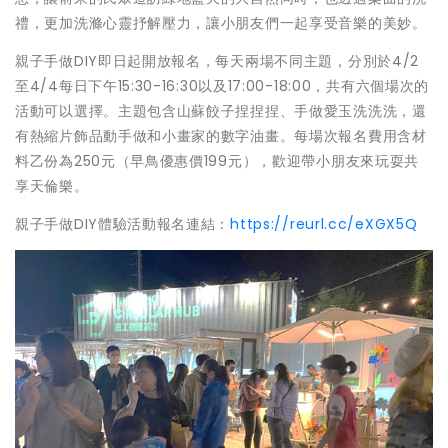
禮，更加洗滌心靈抒解壓力，讓小朋友們一起享受音樂的美妙。
親子手做DIY即日起開放報名，每天兩場不同主題，分別於4/2
至4/4每日下午15:30-16:30以及17:00-18:00，共有六個場次的
活動可以選擇。主題包含山蘇餃子捏捏捏、手做愛玉洗洗洗，還
有熱縮片飾品動手做和小畫家的數字油畫。每場次報名費用含材
料乙份為250元（早鳥優惠價199元），歡迎帶小朋友來玩耍共
享天倫樂。
親子手做DIY體驗活動報名連結：
https://reurl.cc/eXGX5Q