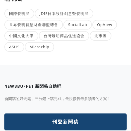
國際發明展
JDIE日本設計創意暨發明展
世界發明智慧財產聯盟總會
SocialLab
OpView
中國文化大學
台灣發明商品促進協會
北市圖
ASUS
Microchip
NEWSBUFFET 新聞稿自助吧
新聞稿的好去處，三分鐘上稿完成，最快接觸最多讀者的方案！
刊登新聞稿