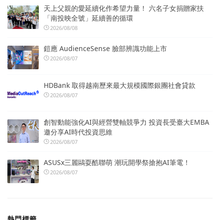
天上父親的愛延續化作希望力量！ 六名子女捐贈家扶
「南投映全號」延續善的循環
2026/08/08
鎧應 AudienceSense 臉部辨識功能上市
2026/08/07
HDBank 取得越南歷來最大規模國際銀團社會貸款
2026/08/07
創智動能強化AI與經營雙軸競爭力 投資長受臺大EMBA
邀分享AI時代投資思維
2026/08/07
ASUSx三麗鷗耍酷聯萌 潮玩開學祭搶抱AI筆電！
2026/08/07
熱門標籤