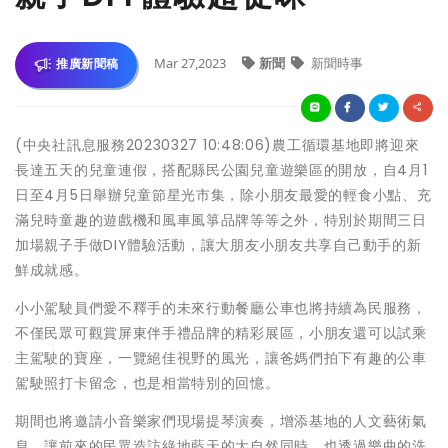
Mar 27,2023
新聞
新聞時事
推廣新聞稿
(中央社訊息服務20230327 10:48:06)農工循環基地即將迎來
長達五天的兒童連假，搭配縣民公園兒童遊樂區的開放，自4月1
日至4月5日舉辦兒童節星光市集，除小朋友最愛的輕食小點、充
滿兒時童趣的遊戲機和風車風箏品牌等等之外，特別於期間三日
加場親子手做DIY體驗活動，讓大朋友小朋友共享自己動手的新
鮮成就感。
小小駕駛員們愛不釋手的未來行動餐廳公車也將持續為民服務，
不僅民眾可觀賞屏東伴手禮品牌的精彩展區，小朋友還可以試乘
主駕駛的寶座，一覽絕佳視野的風光，讓爸媽們拍下有趣的公車
駕駛照打卡留念，也是相當特別的回憶。
期間也將邀請小音樂家們現場提琴演奏，增添基地的人文藝術氣
息，讓前來的民眾造訪綠地藍天的大自然同時，也透過樂曲的洗