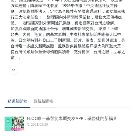
方式經營；隨著民主化發展，1996年依據「中央通訊社設置條
例」改制為財團法人，定位為全民共有的國家通訊社，獨立超然執
行三大法定任務： ．辦理國內外新聞報導業務，服務大眾傳播媒
體。 ．辦理國家對外新聞通訊業務，促進國際對台灣之瞭解。 ．
加強與國際新聞通訊社合作，增進國際新聞交流。 秉持「正確、
領先、客觀、翔實」的基本原則，中央社專業新聞團隊每天以中、
英、日文即時對外發出上千則新聞、照片、圖表、影音與資訊，是
台灣唯一多語文新聞媒體，服務對象從媒體客戶擴大為閱聽大眾；
從台灣民眾延伸至全球僑胞與讀者，充分扮演「台灣之眼，世界之
窗」。
精選新聞稿
最新新聞稿
FLOC唯一基督徒專屬交友APP，基督徒的新福音
2021/03/29