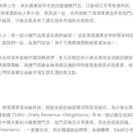
的掛牌上市，來自廣東深圳市的洗髮服務門店、江蘇靖江市零售便利店
滴灌通創始人李小加、張高波一起，共同啟動了滴灌通澳交所首批門店
所融資，小微企業具有了通往資本市場的全新路徑。
史上，第一批小微門店透過交易所融資！ 這是滴灌通澳交所的歷史時
！讓我們一起，為澳門加油！為千千萬萬個勞動創業者加油！」
讓全球資本紮根中國消費經濟，多元且穩定的小微企業現金流能回饋
雙循環戰略。為澳門搭建金融基礎設施的同時發展創新及科技產業，
大灣區多層次金融市場互聯互通的新支點。
，滴灌通透過金融科技，開創全新的融資模式和投資範式，為小微企
RO（Daily Revenue Obligations）作為一個以數位化
於中國大量的小微實體門店，從門店每天分享透明、安全的投資回報
 Mechanism），一套數位化、與全國連鎖品牌商、金融機構、SaaS公