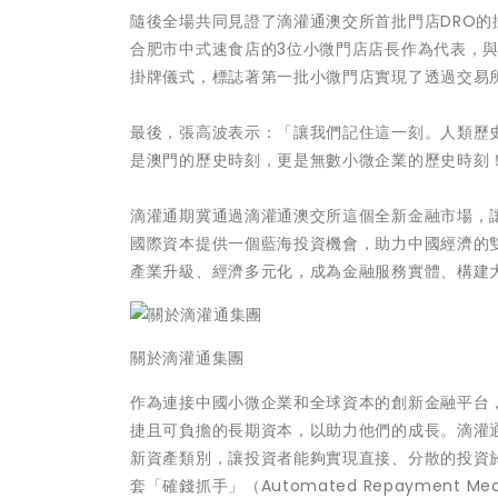
隨後全場共同見證了滴灌通澳交所首批門店DRO
合肥市中式速食店的3位小微門店店長作為代表，與
掛牌儀式，標誌著第一批小微門店實現了透過交易
最後，張高波表示：「讓我們記住這一刻。人類歷
是澳門的歷史時刻，更是無數小微企業的歷史時刻
滴灌通期冀通過滴灌通澳交所這個全新金融市場，
國際資本提供一個藍海投資機會，助力中國經濟的
產業升級、經濟多元化，成為金融服務實體、構建
關於滴灌通集團
作為連接中國小微企業和全球資本的創新金融平台
捷且可負擔的長期資本，以助力他們的成長。滴灌通創建了D
新資產類別，讓投資者能夠實現直接、分散的投資
套「確錢抓手」（Automated Repayment