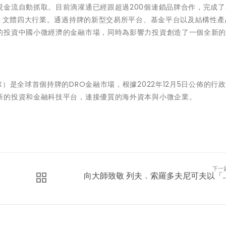
現金流自動抓取。目前滴灌通已經跟超過200個連鎖品牌合作，完成了
務、文體四大行業。通過持牌的新型交易所平台、基金平台以及結構性產
的投資中國小微經濟的金融市場，同時為影響力投資創造了一個全新
）是全球首個持牌的DRO金融市場，根據2022年12月5日公佈的行
新的投資和金融科技平台，連接優質的海外資本與小微企業。
下一
向大師致敬 列夫．索羅多夫尼可夫以「..