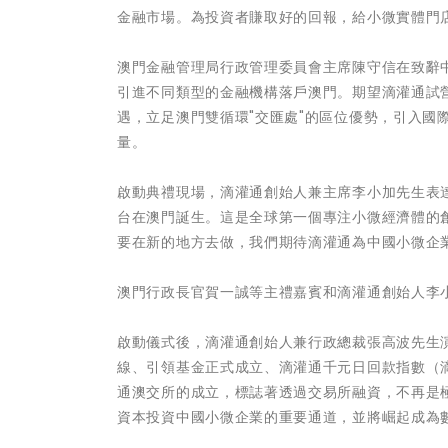
金融市場。為投資者賺取好的回報，給小微實體門
澳門金融管理局行政管理委員會主席陳守信在致辭
引進不同類型的金融機構落戶澳門。期望滴灌通試
遇，立足澳門雙循環"交匯處"的區位優勢，引入國
量。
啟動典禮現場，滴灌通創始人兼主席李小加先生表
台在澳門誕生。這是全球第一個專注小微經濟體的
要在新的地方去做，我們期待滴灌通為中國小微企
澳門行政長官賀一誠等主禮嘉賓和滴灌通創始人李
啟動儀式後，滴灌通創始人兼行政總裁張高波先生
線、引領基金正式成立、滴灌通千元日回款指數（
通澳交所的成立，標誌著透過交易所融資，不再是
資本投資中國小微企業的重要通道，並將崛起成為