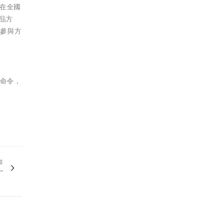
在全國
品方
的參與方
政命令，
篇
.