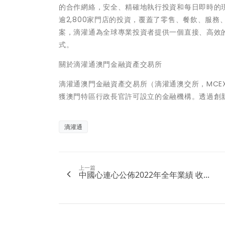
的合作網絡，安全、精確地執行投資和每日即時的
逾2,800家門店的投資，覆蓋了零售、餐飲、服
案，滴灌通為全球專業投資者提供一個直接、高效
式。
關於滴灌通澳門金融資產交易所
滴灌通澳門金融資產交易所（滴灌通澳交所，MCEX
獲澳門特區行政長官許可設立的金融機構。透過創
滴灌通
上一篇
中國心連心公佈2022年全年業績 收...