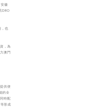
、安徽
DRO
刻，也
投資，為
助力澳門
業提供便
賦能的全
。同時配
司等形成