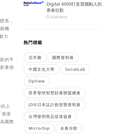
Digital 6000打造震撼動人的
青春狂歡
2026/08/06
融體系，
把握機
獻力
熱門標籤
北市圖
國際發明展
創新的平
。新事情
中國文化大學
SocialLab
OpView
世界發明智慧財產聯盟總會
JDIE日本設計創意暨發明展
O的上
「滴灌
台灣發明商品促進協會
成為國際
Microchip
永春分館