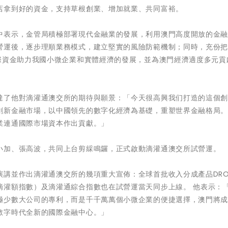
店拿到好的資金，支持草根創業、增加就業、共同富裕。
中表示，金管局積極部署現代金融業的發展，利用澳門高度開放的金
營運後，逐步理順業務模式，建立堅實的風險防範機制；同時，充份
際資金助力我國小微企業和實體經濟的發展，並為澳門經濟適度多元貢
達了他對滴灌通澳交所的期待與願景：「今天很高興我们打造的這個
創新金融市場，以中國領先的數字化經濟為基礎，重塑世界金融格局
業連通國際市場資本作出貢獻。」
小加、張高波，共同上台剪綵鳴鑼，正式啟動滴灌通澳交所試營運。
演講並作出滴灌通澳交所的幾項重大宣佈：全球首批收入分成產品DR
滴灌額指數）及滴灌通綜合指數也在試營運當天同步上線。 他表示：
極少數大公司的專利，而是千千萬萬個小微企業的便捷選擇，澳門將
數字時代全新的國際金融中心。」