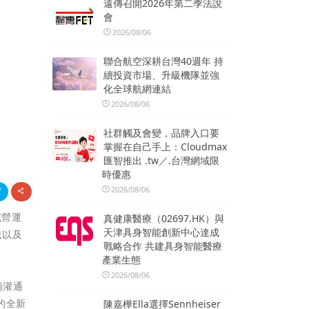
遠傳召開2026年第二季法說
會
2026/08/06
聯合航空深耕台灣40週年 持
續投資市場、升級機隊並強
化全球航網連結
2026/08/06
社群觸及會變，品牌入口要
掌握在自己手上：Cloudmax
匯智推出 .tw／.台灣網域限
時優惠
2026/08/06
試營運
真健康醫療（02697.HK）與
天津具身智能創新中心達成
誠以及
戰略合作 共建具身智能醫療
產業生態
2026/08/06
滴灌通
的全新
陳嘉樺Ella選擇Sennheiser