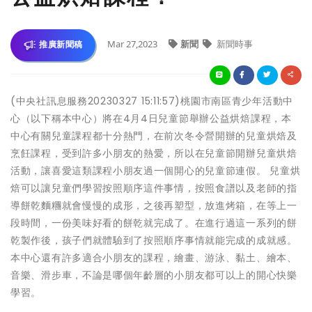
Mar 27,2023
新聞
新聞時事
推廣新聞稿
(中央社訊息服務20230327 15:11:57)桃園市南區青少年活動中
心（以下稱本中心）將在4月4日兒童節舉辦公益烘焙課程，本
中心有關兒童課程都十分熱門，在前次冬令營開辦的兒童烘焙及
烹飪課程，受到許多小朋友的熱愛，所以在兒童節開辦兒童烘焙
活動，讓喜愛這類課程小朋友過一個開心的兒童節連假。 兒童烘
焙可以讓兒童們學習按照順序這件事情，按照食譜以及老師的指
導餅乾麵糰就會慢慢的成形，之後再塑型，放進烤箱，在等上一
段時間，一份美味好看的餅乾就完成了。在進行過這一系列的餅
乾製作後，孩子們就體驗到了按照順序事情就能完成的成就感。
本中心還有許多適合小朋友的課程，繪畫、游泳、黏土、繪本、
音樂、滑步車，不論是哪個年齡層的小朋友都可以上的開心快樂
學習。