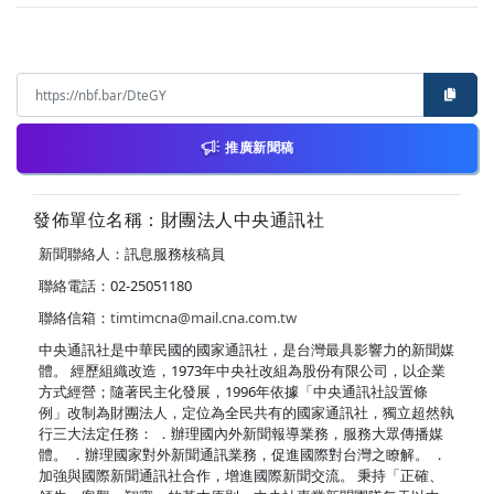
推廣新聞稿
發佈單位名稱：財團法人中央通訊社
新聞聯絡人：訊息服務核稿員
聯絡電話：02-25051180
聯絡信箱：
timtimcna@mail.cna.com.tw
中央通訊社是中華民國的國家通訊社，是台灣最具影響力的新聞媒
體。 經歷組織改造，1973年中央社改組為股份有限公司，以企業
方式經營；隨著民主化發展，1996年依據「中央通訊社設置條
例」改制為財團法人，定位為全民共有的國家通訊社，獨立超然執
行三大法定任務： ．辦理國內外新聞報導業務，服務大眾傳播媒
體。 ．辦理國家對外新聞通訊業務，促進國際對台灣之瞭解。 ．
加強與國際新聞通訊社合作，增進國際新聞交流。 秉持「正確、