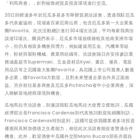
「利馬商會」，針對秘魯經貿及投資環境進行交流。
20日則睽違多年於厄瓜多基多市舉辦貿易洽談會，透過我駐厄瓜
多代表處協助，現場逾百家厄商出席，包含厄瓜多第一大企業集
團Favorita。此次活動總計進行304場次洽談，平均每家我商洽
談達12場次。團員們表示，厄瓜多市場規模雖較其他南美洲市場
小，但仍具相當多機會與潛力，例如建築用五金、汽機車零組
件、鞋材與製鞋機械、農業用紡織等。洽談會隔日亦安排參訪業
務涵蓋超市Supermaxi、五金器材店Kywi、書店、傢具、電器
用品店等之厄國最大集團Favorita，為厄國上市公司股東人數最
多企業，獲Favorita方歡迎，且對未來雙邊企業合作具正面效
益。另亦前往基多商會及厄瓜多Pichincha省中小企業商會，深
入瞭解當地經商環境與機會。
瓜地馬拉市洽談會，則邀請我駐瓜地馬拉大使曹立傑致詞，瓜國
經濟部次長Francisca Cardenas則代表致詞歡迎拓銷團到訪，
Francisca Cardenas特別提到，該國可提供我國業者多項投資
優惠與具附加價值之生產能力，相信此次洽談會能促進雙邊合作
機會。此外，歡迎酒會中瓜國外交部Mario Bucaro部長亦親自