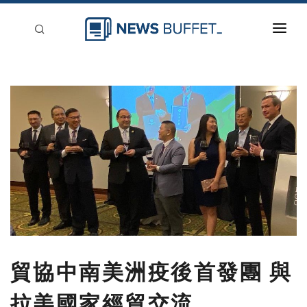
回到首頁
新聞稿分類
登入
刊登
貿協中南美洲疫後首發團 與
拉美國家經貿交流