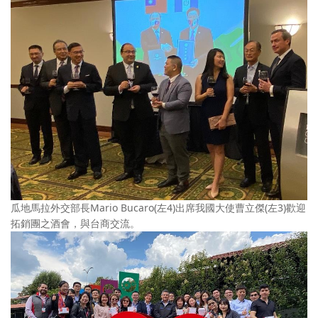
瓜地馬拉外交部長Mario Bucaro(左4)出席我國大使曹立傑(左3)歡迎
拓銷團之酒會，與台商交流。