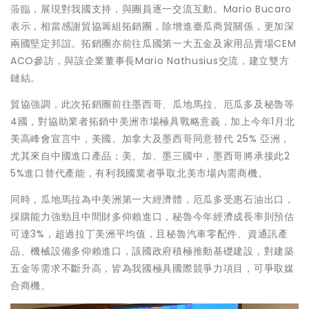
蒞臨，展現對我國支持，與團員逐一交流互動。Mario Bucaro
表示，相當感謝貿協籌組拓銷團，除增進臺瓜商貿關係，更加深
兩國堅定邦誼。拓銷團亦前往瓜國第一大五金及家用品賣場CEM
ACO參訪，與該企業董事長Mario Nathusius交流，建立雙方
鏈結。
貿協強調，此次拓銷團前往墨西哥、瓜地馬拉、厄瓜多及秘魯等
4國，對協助業者拓銷中美洲市場極具戰略意義，加上今年1月北
美高峰會宣言中，美國、加拿大及墨西哥同意替代 25% 亞洲，
尤其來自中國進口產品；美、加、墨三國中，墨西哥將承接此2
5%進口替代產能，有利我國業者爭取北美市場內需商機。
同時，瓜地馬拉為中美洲第一大經濟體，厄瓜多受惠石油出口，
採購能力強勁且中間財多仰賴進口，秘魯今年經濟成長率則預估
可達3%，超過拉丁美洲平均值，且秘魯汽車零配件、資通訊產
品、機械設備多仰賴進口，該國政府積極推動基礎建設，對建築
五金等需求不斷升高，皆為我國極具國際競爭力項目，可爭取媒
合商機。