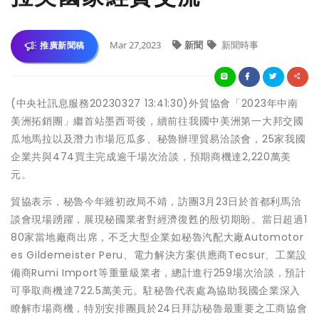
Mar 27,2023
新聞
新聞時事
推廣新聞稿
(中央社訊息服務20230327 13:41:30)外貿協會「2023年中南
美洲拓銷團」繼首站墨西哥後，續前往我國中美洲第一大邦交國
瓜地馬拉以及潛力市場厄瓜多、秘魯辦理貿易洽談會，25家我國
企業共與474買主完成逾千場次洽談，預期商機達2,220萬美
元。
貿協表示，秘魯今年雖初政局不靖，訪團3月23日於首都利馬洽
談會現場踴躍，展現秘國業者對經濟復甦的殷切期盼。當日超過1
80家當地廠商出席，不乏大型企業如秘魯汽配大廠Automotor
es Gildemeister Peru、電力解決方案供應商Tecsur、工業設
備商Rumi Import等重量級業者，總計進行259場次洽談，預計
可爭取商機達722.5萬美元。駐秘魯代表處為協助我國企業深入
瞭解市場商機，特別安排團員於24日拜訪秘魯最重要之工商協會