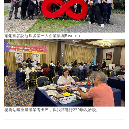
拓銷團參訪厄瓜多第一大企業集團Favorita
祕魯站獲重量級業者出席，與我商進行259場次洽談。