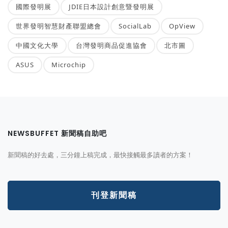
國際發明展
JDIE日本設計創意暨發明展
世界發明智慧財產聯盟總會
SocialLab
OpView
中國文化大學
台灣發明商品促進協會
北市圖
ASUS
Microchip
NEWSBUFFET 新聞稿自助吧
新聞稿的好去處，三分鐘上稿完成，最快接觸最多讀者的方案！
刊登新聞稿