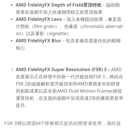
AMD FidelityFX Depth of Field
景深特效
– 協助開
發者在遊戲中加入快速物理校正的景深效果
AMD FidelityFX Lens
– 加入各種鏡頭效果，像是底
片顆粒（film grain）、色像差（chromatic aberrati
on）以及暈影（vignette）
AMD FidelityFX Blur
– 包含多種高度最佳化的模糊
核心
AMD FidelityFX Super Resolution (FSR) 3 –
AMD
首度展示正在研發中的新一代升
級
技術
FSR 3
，將結合
FSR 2
的超級解析度升
級
技術和
AMD
累積多年的研發
與創新成果以及全新
AMD Fluid Motion Frames
插值
運算技術，在支援的遊戲中呈現高達
2
倍的畫面更新率
提升。
FSR 3將以開源MIT授權模式提供給開發者使用，藉此提