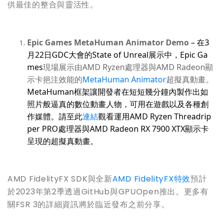
供最佳的整合與靈活性。
Epic Games MetaHuman Animator Demo
–
在
3
月
22
日
GDC
大會的
State of Unreal
展示中，
Epic Ga
mes
現場
展示
由
AMD Ryzen
處理器與
AMD Radeon
顯
示卡
挹注效能的
MetaHuman Animator
超擬真動畫。
MetaHuman
框架讓開發者在短短幾分鐘內製作出如
照片般逼真的數位動畫人物，可用在遊戲以及各種創
作媒體。
請至此
連結
觀看運用
AMD Ryzen Threadrip
per PRO
處理器與
AMD Radeon RX 7900 XTX
顯示卡
呈現的超擬真動畫。
AMD FidelityFX SDK與全新
AMD FidelityFX特效
預計
於2023年第2季透過GitHub與GPUOpen推出。更多有
關FSR 3的詳細資訊將於臨近發布之前分享。