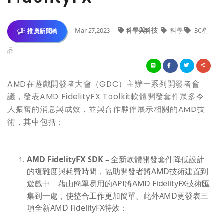
Mar 27,2023
科學與科技
科學
3C產
推廣新聞稿
品
AMD在遊戲開發者大會（GDC）主辦一系列開發者會
議，發表AMD FidelityFX Toolkit軟體開發套件眾多令
人振奮的消息與成效，並與合作夥伴展示相關的AMD技
術，其中包括：
AMD FidelityFX SDK –
全新軟體開發套件降低設計
的複雜度與耗費時間，協助開發者將
AMD
技術建置到
遊戲中，藉由簡單易用的
API
將
AMD FidelityFX
技術匯
集到一處，使整合工作更加簡單。
此外
AMD
更發表三
項全新
AMD FidelityFX
特效：