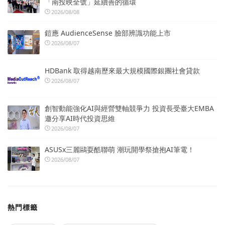
「南投映全號」延續善的循環
2026/08/08
鎧應 AudienceSense 臉部辨識功能上市
2026/08/07
HDBank 取得越南歷來最大規模國際銀團社會貸款
2026/08/07
創智動能強化AI與經營雙軸競爭力 投資長受臺大EMBA
邀分享AI時代投資思維
2026/08/07
ASUSx三麗鷗耍酷聯萌 潮玩開學祭搶抱AI筆電！
2026/08/07
熱門標籤