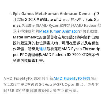
Epic Games MetaHuman Animator Demo
–
在
3
月
22
日
GDC
大會的
State of Unreal
展示中，
Epic Ga
mes
現場
展示
由
AMD Ryzen
處理器與
AMD Radeon
顯
示卡
挹注效能的
MetaHuman Animator
超擬真動畫。
MetaHuman
框架讓開發者在短短幾分鐘內製作出如
照片般逼真的數位動畫人物，可用在遊戲以及各種創
作媒體。
請至此
連結
觀看運用
AMD Ryzen Threadrip
per PRO
處理器與
AMD Radeon RX 7900 XTX
顯示卡
呈現的超擬真動畫。
AMD FidelityFX SDK與全新
AMD FidelityFX特效
預計
於2023年第2季透過GitHub與GPUOpen推出。更多有
關FSR 3的詳細資訊將於臨近發布之前分享。