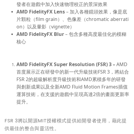
發者在遊戲中加入快速物理校正的景深效果
AMD FidelityFX Lens
– 加入各種鏡頭效果，像是底
片顆粒（film grain）、色像差（chromatic aberrati
on）以及暈影（vignette）
AMD FidelityFX Blur
– 包含多種高度最佳化的模糊
核心
AMD FidelityFX Super Resolution (FSR) 3 –
AMD
首度展示正在研發中的新一代升
級
技術
FSR 3
，將結合
FSR 2
的超級解析度升
級
技術和
AMD
累積多年的研發
與創新成果以及全新
AMD Fluid Motion Frames
插值
運算技術，在支援的遊戲中呈現高達
2
倍的畫面更新率
提升。
FSR 3將以開源MIT授權模式提供給開發者使用，藉此提
供最佳的整合與靈活性。