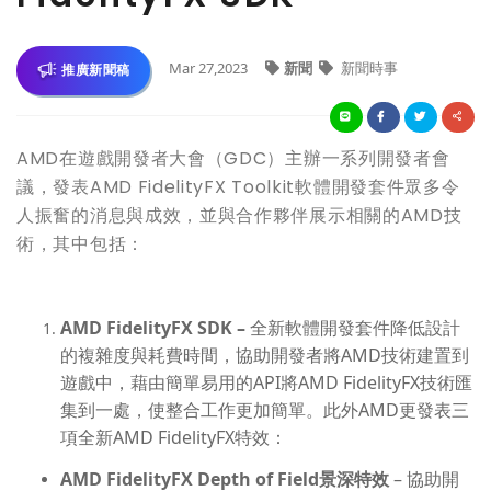
Mar 27,2023
新聞
新聞時事
推廣新聞稿
AMD在遊戲開發者大會（GDC）主辦一系列開發者會
議，發表AMD FidelityFX Toolkit軟體開發套件眾多令
人振奮的消息與成效，並與合作夥伴展示相關的AMD技
術，其中包括：
AMD FidelityFX SDK –
全新軟體開發套件降低設計
的複雜度與耗費時間，協助開發者將
AMD
技術建置到
遊戲中，藉由簡單易用的
API
將
AMD FidelityFX
技術匯
集到一處，使整合工作更加簡單。
此外
AMD
更發表三
項全新
AMD FidelityFX
特效：
AMD FidelityFX Depth of Field
景深特效
– 協助開