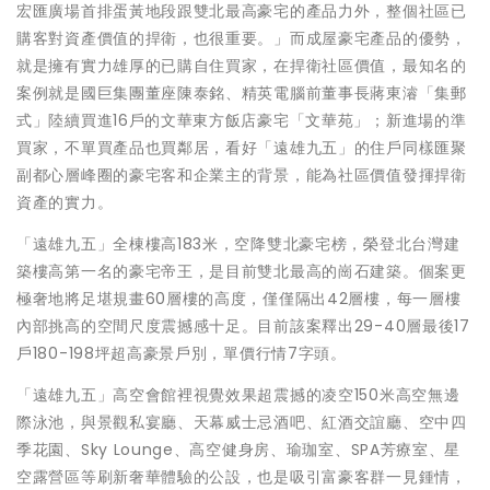
宏匯廣場首排蛋黃地段跟雙北最高豪宅的產品力外，整個社區已
購客對資產價值的捍衛，也很重要。」而成屋豪宅產品的優勢，
就是擁有實力雄厚的已購自住買家，在捍衛社區價值，最知名的
案例就是國巨集團董座陳泰銘、精英電腦前董事長蔣東濬「集郵
式」陸續買進16戶的文華東方飯店豪宅「文華苑」；新進場的準
買家，不單買產品也買鄰居，看好「遠雄九五」的住戶同樣匯聚
副都心層峰圈的豪宅客和企業主的背景，能為社區價值發揮捍衛
資產的實力。
「遠雄九五」全棟樓高183米，空降雙北豪宅榜，榮登北台灣建
築樓高第一名的豪宅帝王，是目前雙北最高的崗石建築。個案更
極奢地將足堪規畫60層樓的高度，僅僅隔出42層樓，每一層樓
內部挑高的空間尺度震撼感十足。目前該案釋出29-40層最後17
戶180-198坪超高豪景戶別，單價行情7字頭。
「遠雄九五」高空會館裡視覺效果超震撼的凌空150米高空無邊
際泳池，與景觀私宴廳、天幕威士忌酒吧、紅酒交誼廳、空中四
季花園、Sky Lounge、高空健身房、瑜珈室、SPA芳療室、星
空露營區等刷新奢華體驗的公設，也是吸引富豪客群一見鍾情，