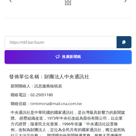
推廣新聞稿
發佈單位名稱：財團法人中央通訊社
新聞聯絡人：訊息服務核稿員
聯絡電話：02-25051180
聯絡信箱：
timtimcna@mail.cna.com.tw
中央通訊社是中華民國的國家通訊社，是台灣最具影響力的新聞媒
體。 經歷組織改造，1973年中央社改組為股份有限公司，以企業
方式經營；隨著民主化發展，1996年依據「中央通訊社設置條
例」改制為財團法人，定位為全民共有的國家通訊社，獨立超然執
行三大法定任務： ．辦理國內外新聞報導業務，服務大眾傳播媒