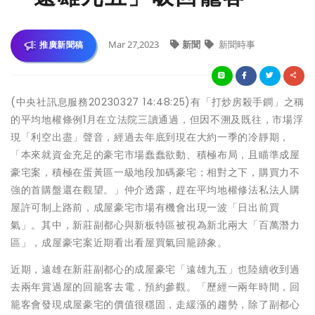
Mar 27,2023
新聞
新聞時事
推廣新聞稿
(中央社訊息服務20230327 14:48:25)有「打炒房殺手鐧」之稱
的平均地權條例1月在立法院三讀通過，但因不溯及既往，市場浮
現「利空出盡」聲音，經過去年底到現在大約一季的冷靜期，
「本來就資金充足的豪宅市場蠢蠢欲動、積極布局，且瞄準成屋
豪宅案，積極在蛋黃區一級地段加碼豪宅；相對之下，購買力不
強的首購盤還在觀望。」仲介透露，趕在平均地權修法私法人購
屋許可制上路前，成屋豪宅市場有機會出現一波「日出前買
氣」。其中，新莊副都心與新板特區被視為新北兩大「百萬潛力
區」，成屋豪宅案近期看出看屋買氣回籠跡象。
近期，遠雄在新莊副都心的成屋豪宅「遠雄九五」也陸續收到過
去兩年賞過屋的回籠客去電，預約參觀。「歷經一兩年時間，回
籠客會發現成屋豪宅的價值很穩固，走緩漲的趨勢，除了副都心