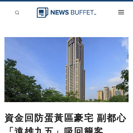
回到首頁
新聞稿分類
登入
刊登
資金回防蛋黃區豪宅 副都心
「遠雄九五」吸回籠客