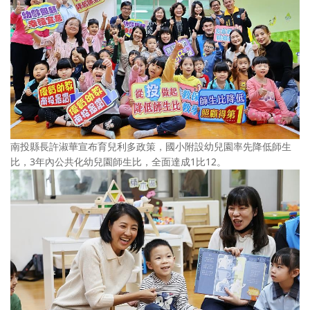
南投縣長許淑華宣布育兒利多政策，國小附設幼兒園率先降低師生
比，3年內公共化幼兒園師生比，全面達成1比12。