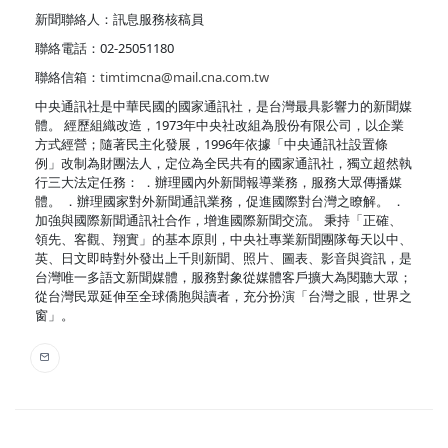
新聞聯絡人：訊息服務核稿員
聯絡電話：02-25051180
聯絡信箱：
timtimcna@mail.cna.com.tw
中央通訊社是中華民國的國家通訊社，是台灣最具影響力的新聞媒
體。 經歷組織改造，1973年中央社改組為股份有限公司，以企業
方式經營；隨著民主化發展，1996年依據「中央通訊社設置條
例」改制為財團法人，定位為全民共有的國家通訊社，獨立超然執
行三大法定任務： ．辦理國內外新聞報導業務，服務大眾傳播媒
體。 ．辦理國家對外新聞通訊業務，促進國際對台灣之瞭解。 ．
加強與國際新聞通訊社合作，增進國際新聞交流。 秉持「正確、
領先、客觀、翔實」的基本原則，中央社專業新聞團隊每天以中、
英、日文即時對外發出上千則新聞、照片、圖表、影音與資訊，是
台灣唯一多語文新聞媒體，服務對象從媒體客戶擴大為閱聽大眾；
從台灣民眾延伸至全球僑胞與讀者，充分扮演「台灣之眼，世界之
窗」。