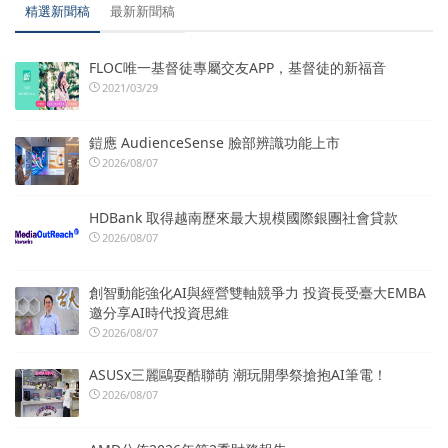
精選新聞稿
最新新聞稿
FLOC唯一基督徒專屬交友APP，基督徒的新福音
2021/03/29
鎧應 AudienceSense 臉部辨識功能上市
2026/08/07
HDBank 取得越南歷來最大規模國際銀團社會貸款
2026/08/07
創智動能強化AI與經營雙軸競爭力 投資長受臺大EMBA
邀分享AI時代投資思維
2026/08/07
ASUSx三麗鷗耍酷聯萌 潮玩開學祭搶抱AI筆電！
2026/08/07