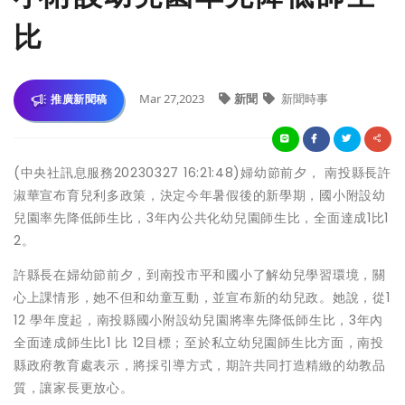
比
Mar 27,2023
新聞
新聞時事
推廣新聞稿
(中央社訊息服務20230327 16:21:48)婦幼節前夕， 南投縣長許
淑華宣布育兒利多政策，決定今年暑假後的新學期，國小附設幼
兒園率先降低師生比，3年內公共化幼兒園師生比，全面達成1比1
2。
許縣長在婦幼節前夕，到南投市平和國小了解幼兒學習環境，關
心上課情形，她不但和幼童互動，並宣布新的幼兒政。她說，從1
12 學年度起，南投縣國小附設幼兒園將率先降低師生比，3年內
全面達成師生比1 比 12目標；至於私立幼兒園師生比方面，南投
縣政府教育處表示，將採引導方式，期許共同打造精緻的幼教品
質，讓家長更放心。