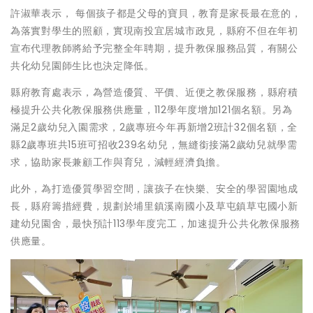
許淑華表示， 每個孩子都是父母的寶貝，教育是家長最在意的，
為落實對學生的照顧，實現南投宜居城市政見，縣府不但在年初
宣布代理教師將給予完整全年聘期，提升教保服務品質，有關公
共化幼兒園師生比也決定降低。
縣府教育處表示，為營造優質、平價、近便之教保服務，縣府積
極提升公共化教保服務供應量，112學年度增加121個名額。另為
滿足2歲幼兒入園需求，2歲專班今年再新增2班計32個名額，全
縣2歲專班共15班可招收239名幼兒，無縫銜接滿2歲幼兒就學需
求，協助家長兼顧工作與育兒，減輕經濟負擔。
此外，為打造優質學習空間，讓孩子在快樂、安全的學習園地成
長，縣府籌措經費，規劃於埔里鎮溪南國小及草屯鎮草屯國小新
建幼兒園舍，最快預計113學年度完工，加速提升公共化教保服務
供應量。