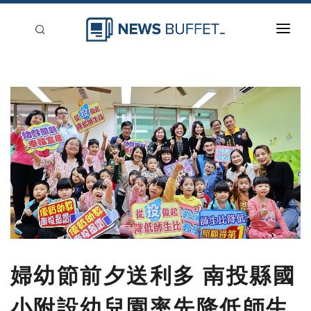
回到首頁
新聞稿分類
登入
刊登
婦幼節前夕送利多 南投縣國
小附設幼兒園率先降低師生