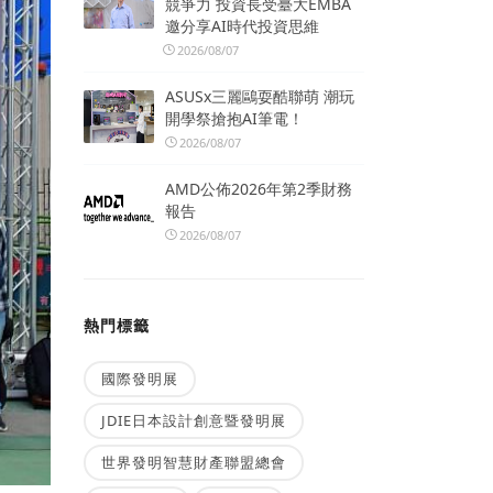
競爭力 投資長受臺大EMBA
邀分享AI時代投資思維
2026/08/07
ASUSx三麗鷗耍酷聯萌 潮玩
開學祭搶抱AI筆電！
2026/08/07
AMD公佈2026年第2季財務
報告
2026/08/07
熱門標籤
國際發明展
JDIE日本設計創意暨發明展
世界發明智慧財產聯盟總會