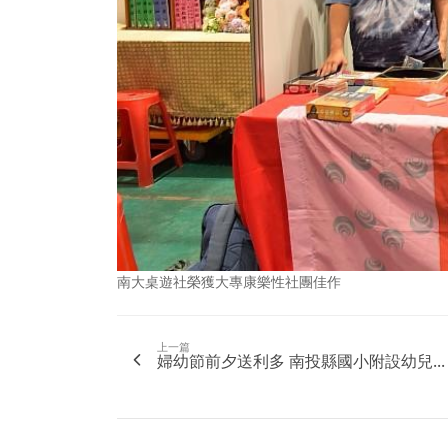
南大桌遊社榮獲大專康樂性社團佳作
上一篇
婦幼節前夕送利多 南投縣國小附設幼兒...