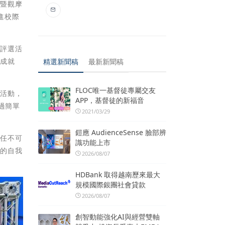
選暨觀摩
進校際
與評選活
有成就
精選新聞稿
最新新聞稿
FLOC唯一基督徒專屬交友
流活動，
APP，基督徒的新福音
過簡單
2021/03/29
鎧應 AudienceSense 臉部辨
責任不可
識功能上市
多的自我
2026/08/07
HDBank 取得越南歷來最大
規模國際銀團社會貸款
2026/08/07
創智動能強化AI與經營雙軸