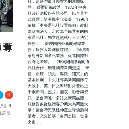
社，是台灣最具影響力的新聞媒
體。 經歷組織改造，1973年中央
社改組為股份有限公司，以企業方
式經營；隨著民主化發展，1996年
依據「中央通訊社設置條例」改制
為財團法人，定位為全民共有的國
家通訊社，獨立超然執行三大法定
任務： ．辦理國內外新聞報導業
勇奪
務，服務大眾傳播媒體。 ．辦理國
家對外新聞通訊業務，促進國際對
台灣之瞭解。 ．加強與國際新聞通
訊社合作，增進國際新聞交流。 秉
持「正確、領先、客觀、翔實」的
基本原則，中央社專業新聞團隊每
天以中、英、日文即時對外發出上
千則新聞、照片、圖表、影音與資
訊，是台灣唯一多語文新聞媒體，
服務對象從媒體客戶擴大為閱聽大
共計11
眾；從台灣民眾延伸至全球僑胞與
並詳盡
讀者，充分扮演「台灣之眼，世界
之窗」。