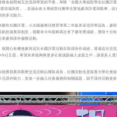
建構各校間相互交流與學習的平臺，舉辦「全國大專校院學生社團評
評選現場詢答」，並藉由各大專校院社團學生實地參與評選與觀摩，促
與的多元能力。
康樂性社團評選，小太陽服務社體育學系二年級黃采玟同學認為，參
規劃的落實與創意，很榮幸今年能夠再次拿下優等獎成績，覺得十分
起來參與課外服務活動。
，很開心有機會參與這次全國評選活動且取得佳作成績，透過這次交
DGs)主題，希望未來能夠將更多社會議題融入桌遊之中，讓更多人透
加校際競賽與觀摩交流活動以獲取成長，社團活動也是落實大學社會
多元課外能力，並進一步融入社會服務與相關議題，賦予課外活動更