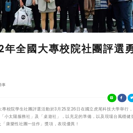
12年全國大專校院社團評選
時事
2年度全國大專校院學生社團評選活動於3月25至26日在國立虎尾科技大學舉行，
學「小太陽服務社」及「桌遊社」，以充足的準備，以及現場台風穩健
及「康樂性社團—佳作」獎項，表現優異！