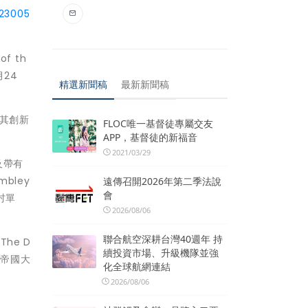
23005
of th
24
精選新聞稿
最新新聞稿
因其創新
FLOC唯一基督徒專屬交友
APP，基督徒的新福音
2021/03/29
及帶有
mbley
遠傳召開2026年第二季法說
會
7吋單
2026/08/06
聯合航空深耕台灣40週年 持
he D
續投資市場、升級機隊並強
關帝國大
化全球航網連結
2026/08/06