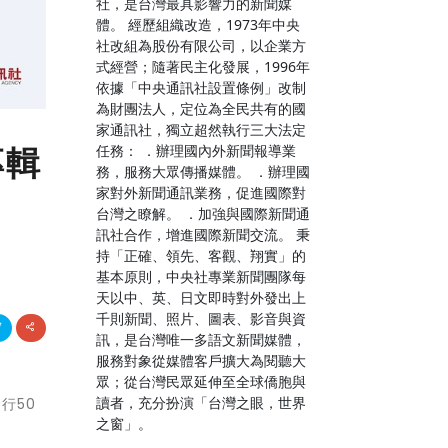
社，是台灣最具影響力的新聞媒
體。 經歷組織改造，1973年中央
社改組為股份有限公司，以企業方
式經營；隨著民主化發展，1996年
依據「中央通訊社設置條例」改制
為財團法人，定位為全民共有的國
家通訊社，獨立超然執行三大法定
專輯
任務： ．辦理國內外新聞報導業
務，服務大眾傳播媒體。 ．辦理國
家對外新聞通訊業務，促進國際對
台灣之瞭解。 ．加強與國際新聞通
訊社合作，增進國際新聞交流。 秉
持「正確、領先、客觀、翔實」的
基本原則，中央社專業新聞團隊每
天以中、英、日文即時對外發出上
千則新聞、照片、圖表、影音與資
訊，是台灣唯一多語文新聞媒體，
服務對象從媒體客戶擴大為閱聽大
眾；從台灣民眾延伸至全球僑胞與
讀者，充分扮演「台灣之眼，世界
發行50
之窗」。