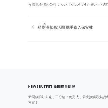
帝國地產信託公司 Brock Talbot 347-804-7863 
上一篇
植樹港都森活圈 攜手森入保安林
NEWSBUFFET 新聞稿自助吧
新聞稿的好去處，三分鐘上稿完成，最快接觸最多讀
方案！