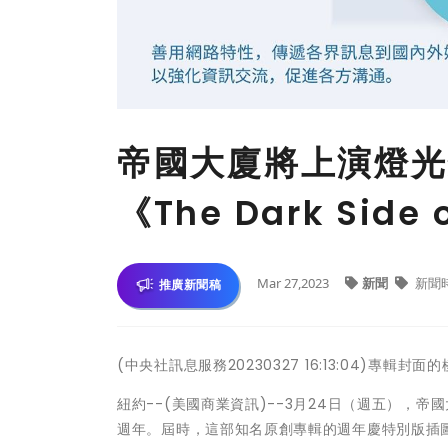
帝國大廈將上演燈光秀
《The Dark Side
Mar 27,2023
新聞
新聞
推廣新聞稿
(中央社訊息服務20230327 16:13:04)專
紐約--(美國商業資訊)--3月24日（週五），帝國大廈將慶
週年。屆時，這部知名原創專輯的週年慶特別版插