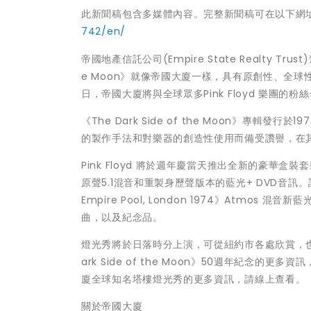
此新聞稿包含多媒體內容。完整新聞稿可在以下網
742/en/
帝國地產信託公司(Empire State Realty Trust
e Moon》就像帝國大廈一樣，具有原創性、全
日，帝國大廈將與全球眾多Pink Floyd 樂團
《The Dark Side of the Moon》專
的製作手法和對樂器的創造性使用而備受讚譽，在
Pink Floyd 將於週年慶當天推出全新的豪華
原聲5.1混音和重製身歷聲版本的藍光+ DVD音訊。該豪華套裝
Empire Pool, London 1974》Atm
曲，以及紀念品。
燈光秀將於日落時分上演，可從紐約市各處欣賞，也可透
ark Side of the Moon》50週年紀
廈全球知名塔樓燈光秀的更多資訊，請線上查看。
關於帝國大廈