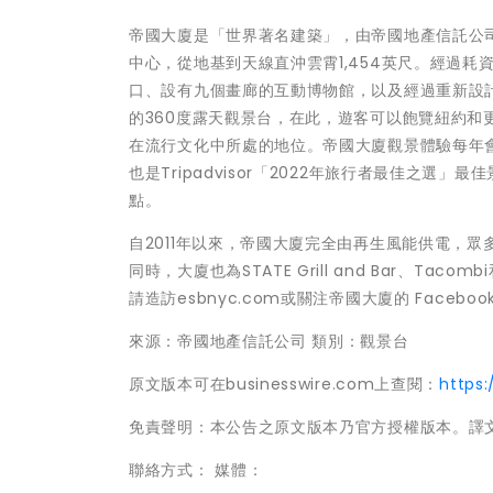
帝國大廈是「世界著名建築」，由帝國地產信託公司(Empire 
中心，從地基到天線直沖雲霄1,454英尺。經過耗
口、設有九個畫廊的互動博物館，以及經過重新設計
的360度露天觀景台，在此，遊客可以飽覽紐約
在流行文化中所處的地位。帝國大廈觀景體驗每年會
也是Tripadvisor「2022年旅行者最佳之
點。
自2011年以來，帝國大廈完全由再生風能供電，眾多樓層
同時，大廈也為STATE Grill and Bar、
請造訪esbnyc.com或關注帝國大廈的 Facebook、
來源：帝國地產信託公司 類別：觀景台
原文版本可在businesswire.com上查閱：
https
免責聲明：本公告之原文版本乃官方授權版本。譯
聯絡方式： 媒體：