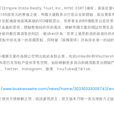
State Realty Trust, Inc., NYSE: ESRT)擁有，座落於
資1.65億美元的整修之後，帝國大廈觀景台打造出全新體驗，新設賓客
並配備落地玻璃幕牆的102樓觀景台。世界著名的86樓觀景台是世
和更遠處的景色，體驗整個紐約市的風光，瞭解帝國大廈的標誌性歷史及
接待數百萬遊客的到訪，被Uber評為「世界上最受歡迎的旅遊目的
選」最佳景點中排名第一的美國景點，同時被《孤獨星球》評為排名第一的紐
主要作為辦公空間出租給各類企業，包括LinkedIn和Shutterst
Tacombi和星巴克等租戶提供零售空間。如欲瞭解更多資訊和購買觀景台體驗
Twitter、Instagram、微博、YouTube或TikTok。
://www.businesswire.com/news/home/20230323005742/en
文僅供方便瞭解之用，煩請參照原文，原文版本乃唯一具法律效力之