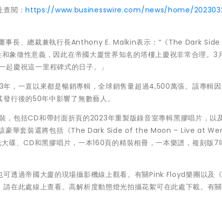
址查閱：
https://www.businesswire.com/news/home/202303
)董事長、總裁兼執行長Anthony E. Malkin表示：“《The Dark Side 
球性和象徵性意義，因此在帝國大廈世界知名的塔樓上慶祝非常合理。3月
的粉絲一起慶祝這一里程碑式的日子。」
輯發行於1973年，一直以來都是暢銷專輯，全球銷售量超過4,500萬張。該專輯
其發行後的50年中影響了無數藝人。
盒裝套裝，包括CD和帶封面折頁的2023年重製版錄音室專輯黑膠唱片，以
還將包括《The Dark Side of the Moon – Live at We
os 混音新藍光大碟、CD和黑膠唱片，一本160頁的精裝相冊，一本樂譜，複刻版
過帝國大廈的現場攝影機線上觀看。有關Pink Floyd樂團以及《T
念的更多資訊，請在此處線上查看。高解析度動態燈光拍攝花絮可在此處下載。有