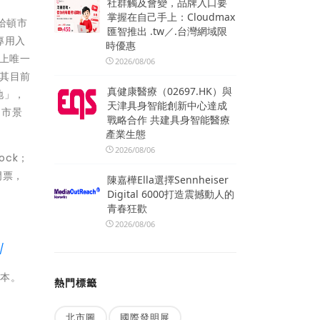
社群觸及會變，品牌入口要
掌握在自己手上：Cloudmax
曼哈頓市
匯智推出 .tw／.台灣網域限
專用入
時優惠
界上唯一
2026/08/06
其目前
真健康醫療（02697.HK）與
地」，
天津具身智能創新中心達成
約市景
戰略合作 共建具身智能醫療
產業生態
2026/08/06
ock；
門票，
陳嘉樺Ella選擇Sennheiser
Digital 6000打造震撼動人的
青春狂歡
2026/08/06
/
版本。
熱門標籤
北市圖
國際發明展