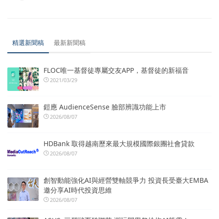
精選新聞稿
最新新聞稿
FLOC唯一基督徒專屬交友APP，基督徒的新福音
2021/03/29
鎧應 AudienceSense 臉部辨識功能上市
2026/08/07
HDBank 取得越南歷來最大規模國際銀團社會貸款
2026/08/07
創智動能強化AI與經營雙軸競爭力 投資長受臺大EMBA
邀分享AI時代投資思維
2026/08/07