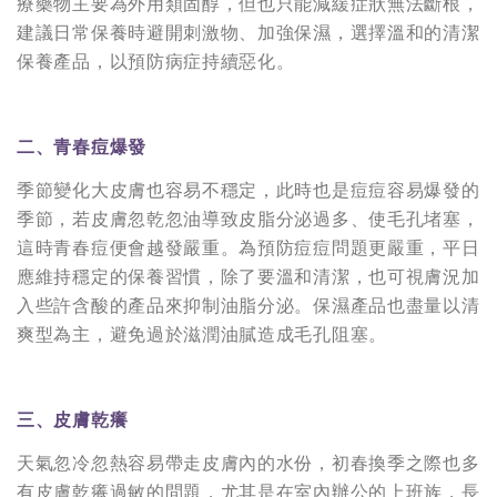
療藥物主要為外用類固醇，但也只能減緩症狀無法斷根，
建議日常保養時避開刺激物、加強保濕，選擇溫和的清潔
保養產品，以預防病症持續惡化。
二、青春痘爆發
季節變化大皮膚也容易不穩定，此時也是痘痘容易爆發的
季節，若皮膚忽乾忽油導致皮脂分泌過多、使毛孔堵塞，
這時青春痘便會越發嚴重。為預防痘痘問題更嚴重，平日
應維持穩定的保養習慣，除了要溫和清潔，也可視膚況加
入些許含酸的產品來抑制油脂分泌。保濕產品也盡量以清
爽型為主，避免過於滋潤油膩造成毛孔阻塞。
三、皮膚乾癢
天氣忽冷忽熱容易帶走皮膚內的水份，初春換季之際也多
有皮膚乾癢過敏的問題，尤其是在室內辦公的上班族，長