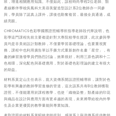
班，增進相關應用知識。不僅如此，該校時尚學程2位老師、類
產線夥伴學校吳鳳科大美容美髮造型設計系2位教師亦一同參
與，學員除了認真上課外，課後也勤奮複習，最後全員通過，成
績亮眼。
CHROMATICS色彩學國際證照輔導班指導老師段代華說明，色
彩學這門課程先前主要都是針對大專院校學生授課，此次參與學
員均是非美術設計類教師，不僅要學習基礎理論，也要重視實
務，課程中也利用廣告單以手撕方式重新創作名畫「星空」，有
趣的練習激發學員們熱烈討論，效果很好，利用三原色調和十二
色相環，深化配色與基礎應用，對於基礎色彩理論的建立有很大
的助益。
材料系莫定山主任表示，崑大資傳系開設證照輔導班，讓對於色
彩學有興趣的教師學習進修的管道，這次該系共有8位教師獲取
證照，不僅能運用於課程教學，也使「織物染整」類產線的印花
與織品在設計與應用方面有更卓越的表現，未來將帶給校內外學
生及企業更優質的教學量能與專業知識。
考取證照的材料系黃昭銘老師提到，感謝系上與資傳系提供教師