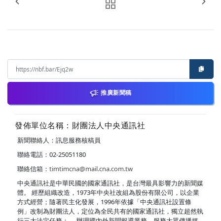
推廣新聞稿
發佈單位名稱：財團法人中央通訊社
新聞聯絡人：訊息服務核稿員
聯絡電話：02-25051180
聯絡信箱：
timtimcna@mail.cna.com.tw
中央通訊社是中華民國的國家通訊社，是台灣最具影響力的新聞媒
體。 經歷組織改造，1973年中央社改組為股份有限公司，以企業
方式經營；隨著民主化發展，1996年依據「中央通訊社設置條
例」改制為財團法人，定位為全民共有的國家通訊社，獨立超然執
行三大法定任務： ．辦理國內外新聞報導業務，服務大眾傳播媒