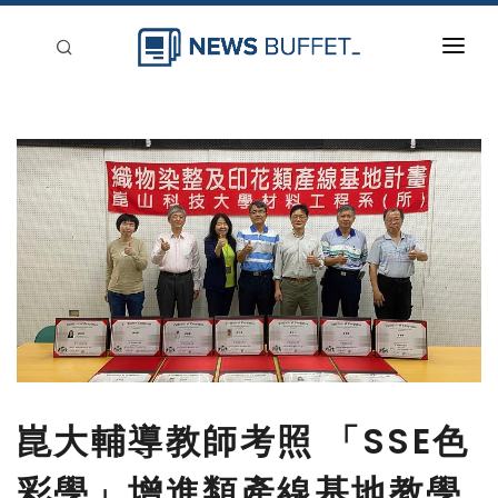
回到首頁
新聞稿分類
登入
刊登
崑大輔導教師考照 「SSE色
彩學」增進類產線基地教學