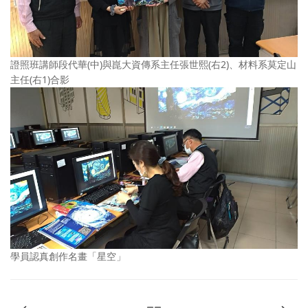
證照班講師段代華(中)與崑大資傳系主任張世熙(右2)、材料系莫定山
主任(右1)合影
學員認真創作名畫「星空」