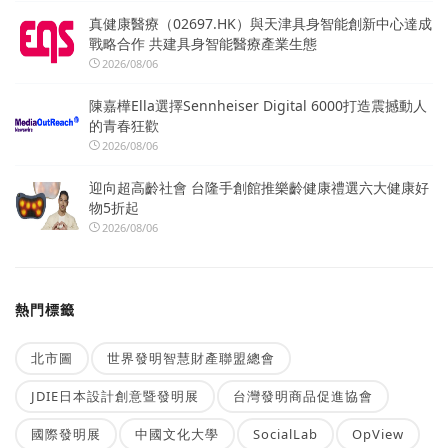
真健康醫療（02697.HK）與天津具身智能創新中心達成
戰略合作 共建具身智能醫療產業生態
2026/08/06
陳嘉樺Ella選擇Sennheiser Digital 6000打造震撼動人
的青春狂歡
2026/08/06
迎向超高齡社會 台隆手創館推樂齡健康禮選六大健康好
物5折起
2026/08/06
熱門標籤
北市圖
世界發明智慧財產聯盟總會
JDIE日本設計創意暨發明展
台灣發明商品促進協會
國際發明展
中國文化大學
SocialLab
OpView