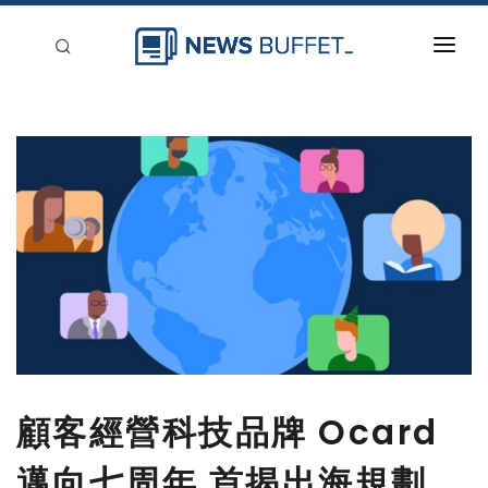
回到首頁
新聞稿分類
登入
刊登
顧客經營科技品牌 Ocard
邁向七周年 首揭出海規劃