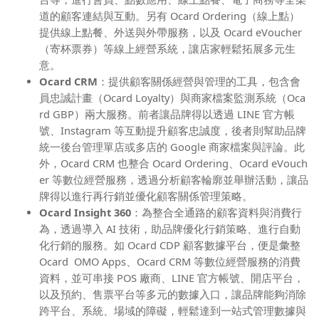
道的顧客連結與互動。另有 Ocard Ordering（線上點）
提供線上點餐、外送與外帶服務，以及 Ocard eVoucher
（寄杯票券）等線上經營系統，讓店家輕鬆拓展多元生
意。
Ocard CRM
：提供顧客關係經營與管理的工具，包含會
員忠誠計畫（Ocard Loyalty）與商家檔案監測系統（Oca
rd GBP）兩大服務。前者讓品牌得以透過 LINE 官方帳
號、Instagram 等互動提升顧客忠誠度，後者則幫助品牌
統一後台管理單店或多店的 Google 商家檔案與評論。此
外，Ocard CRM 也整合 Ocard Ordering、Ocard eVouch
er 等數位經營服務，透過分析顧客輪廓並舉辦活動，讓品
牌得以進行再行銷並優化顧客關係管理策略。
Ocard Insight 360
：為整合全通路的顧客資料與消費行
為，透過導入 AI 技術，助品牌優化行銷策略、進行自動
化行銷的服務。如 Ocard CDP 顧客數據平台，便是彙整
Ocard OMO Apps、Ocard CRM 等數位經營服務的消費
資料，並可串接 POS 廠商、LINE 官方帳號、開店平台，
以及預約、售票平台等多元的數據入口，讓品牌能夠消除
跨平台、系統、場域的障礙，輕鬆達到一站式管理數據與