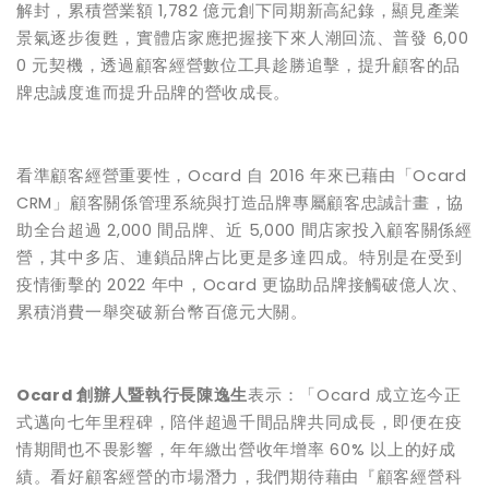
解封，累積營業額 1,782 億元創下同期新高紀錄，顯見產業
景氣逐步復甦，實體店家應把握接下來人潮回流、普發 6,00
0 元契機，透過顧客經營數位工具趁勝追擊，提升顧客的品
牌忠誠度進而提升品牌的營收成長。
看準顧客經營重要性，Ocard 自 2016 年來已藉由「Ocard
CRM」顧客關係管理系統與打造品牌專屬顧客忠誠計畫，協
助全台超過 2,000 間品牌、近 5,000 間店家投入顧客關係經
營，其中多店、連鎖品牌占比更是多達四成。特別是在受到
疫情衝擊的 2022 年中，Ocard 更協助品牌接觸破億人次、
累積消費一舉突破新台幣百億元大關。
Ocard 創辦人暨執行長陳逸生
表示：「Ocard 成立迄今正
式邁向七年里程碑，陪伴超過千間品牌共同成長，即便在疫
情期間也不畏影響，年年繳出營收年增率 60% 以上的好成
績。看好顧客經營的市場潛力，我們期待藉由『顧客經營科