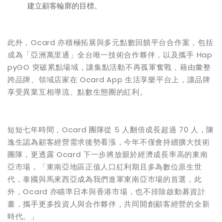
建立顧客輪廓的目標。
此外，Ocard 亦積極拓展與多元點數回饋平台合作案，包括
成為「亞洲萬里通」全台唯一技術合作夥伴，以及攜手 Hap
pyGO 突破累點場域，讓集點活動不再孤軍奮戰，藉由彙整
跨品牌、領域店家在 Ocard App 生活享樂平台上，讓品牌
享受異業互相導流、點數生態圈的紅利。
短短七年時間，Ocard 團隊從 5 人翻倍成長超過 70 人，陳
逸生認為顧客經營需求後勢看漲，今年不僅會持續擴大技術
團隊，更透露 Ocard 下一步將放眼於經濟成長率高的東南
亞市場，「東南亞地區正值人口紅利期且多為數位原生世
代，泰國與馬來西亞成為我們進軍東南亞市場的首選，此
外，Ocard 亦瞄準日本與香港市場，也不排除啟動募資計
畫，攜手更多投資人與合作夥伴，共同開創顧客經營的全新
時代。」