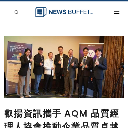
回到首頁
新聞稿分類
登入
刊登
叡揚資訊攜手 AQM 品質經
理人協會推動企業品質卓越