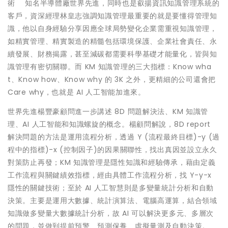
術 知名半導體廠世界先進，同時也是叡揚資訊知識管理系統的
客戶，資深經理林皇志強調知識管理最重要的就是要懂得管理知
識，他以自身經驗分享因應全球局勢變化企業需重視知識管理，
如精實管理、精實製造的精髓包括環境保護、企業社會責任、永
續發展、財務揭露，甚至減碳都需要科學基礎才能量化，皆與知
識管理有密切關聯。而 KM 知識管理的三大指標：Know wha
t、Know how、Know why 的 3K 之外，更精細的公司還會把
Care why，也就是 AI 人工智能加進來。
世界先進楊豐豪顧問進一步講述 8D 問題解決法、KM 知識管
理、AI 人工智能和知識螺旋的概念。楊顧問解說，8D report
解決問題的方法是運用流程分析，透過 Y (流程最終目標)-y (過
程中的指標)-x (控制因子)的因果關聯性，找出真因並設立永久
對策防止再發；KM 知識管理是隱性知識和經驗傳承，藉由定義
工作流程與關鍵績效指標，經由具體工作流程分析，找 Y-y-x
隱性的關鍵技術；至於 AI 人工智慧則是多變量統計分析和自動
決策。主要是運用大數據、統計演算法、電腦高運算，結合領域
知識做多變量大數據統計分析，故 AI 可以解決更多元、多層次
的問題，並做到提前預警、預測保養、虛擬量測及自動決策。