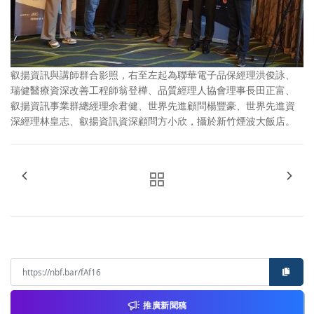
叡揚資訊與講師群合影照，右至左起為聯華電子品保經理洪俊詠、
瑞健醫療資深改善工程師翁登樺、品質經理人協會理事長田正富、
叡揚資訊事業群總經理余君健、世界先進顧問楊豐豪、世界先進資
深經理林皇志、叡揚資訊資深顧問方小欣，攝於新竹煙波大飯店。
推廣新聞稿