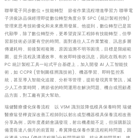
聯華電子同步數位＋技能轉型 節省作業流程增進學習力 聯華電
子洪俊詠品保經理即從數位轉型角度分享 SPC (統計製程控制)
管理來思考技術優化和未來應用發展。他提到，數位轉型已是當
代顯學，除了數位轉型外，更希望資深工程師有技能轉型，但學
習新技術必須要有空的時間。面對過往人工作業繁複、訊息多層
傳遞耗時、前後製程複雜、原因追溯不明等困境，目標是限縮範
圍、提升流程及溝通效率、有效即時接收訊息，因此在既有的 S
PC 統計製程工具一站式平台基礎上，加入開發 AI 人工智能技
術，如 CCPR (管制圖樣辨識技術)、機器學習、即時監控系
統，甚至導入智能化追蹤、分析等管理，提前發現異常警訊，減
少人工作業時間，將節省的時間運用在解決問題、機台或照顧產
品方面，對工廠有莫大幫助。
瑞健醫療優化保養流程 以 VSM 識別並降低模具保養時間 瑞健
醫療翁登樺資深改善工程師則以射出成型機器模具保養流程改善
分享為例，因年度產銷會議發現，射出機產能不足，但採購新設
備需長達八個月的前置期，希冀降低保養作業流程耗時問題，因
此透過 VSM (價值流程圖)分析問題根因，找出產能問題點，建