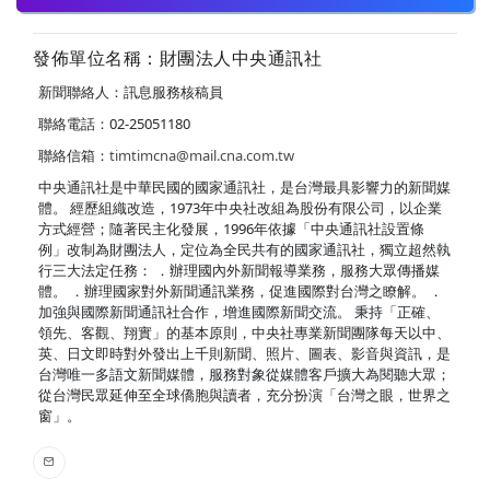
發佈單位名稱：財團法人中央通訊社
新聞聯絡人：訊息服務核稿員
聯絡電話：02-25051180
聯絡信箱：
timtimcna@mail.cna.com.tw
中央通訊社是中華民國的國家通訊社，是台灣最具影響力的新聞媒
體。 經歷組織改造，1973年中央社改組為股份有限公司，以企業
方式經營；隨著民主化發展，1996年依據「中央通訊社設置條
例」改制為財團法人，定位為全民共有的國家通訊社，獨立超然執
行三大法定任務： ．辦理國內外新聞報導業務，服務大眾傳播媒
體。 ．辦理國家對外新聞通訊業務，促進國際對台灣之瞭解。 ．
加強與國際新聞通訊社合作，增進國際新聞交流。 秉持「正確、
領先、客觀、翔實」的基本原則，中央社專業新聞團隊每天以中、
英、日文即時對外發出上千則新聞、照片、圖表、影音與資訊，是
台灣唯一多語文新聞媒體，服務對象從媒體客戶擴大為閱聽大眾；
從台灣民眾延伸至全球僑胞與讀者，充分扮演「台灣之眼，世界之
窗」。