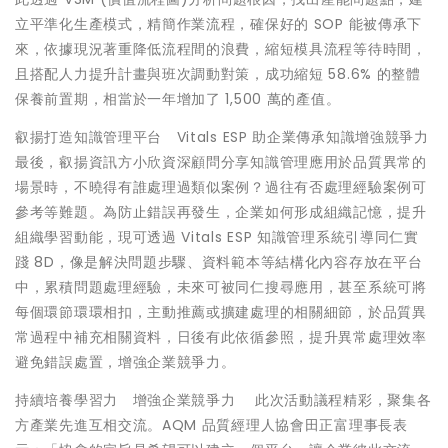
立平準化生產模式，精簡作業流程，確保好的 SOP 能被傳承下
來，依據現況著重降低流程間的浪費，縮短模具流程等待時間，
且搭配人力提升計畫與班次調動對策，成功縮短 58.6% 的整體
保養前置期，相當於一年增加了 1,500 萬的產值。
叡揚打造知識管理平台 Vitals ESP 助企業傳承知識增強競爭力
最後，叡揚資訊方小欣資深顧問分享知識管理應用於品質異常的
場景時，不曉得有誰處理過類似案例？過往有否處理經驗案例可
參考等難題。為防止錯誤再發生，企業如何形成組織記憶，提升
組織學習動能，現可透過 Vitals ESP 知識管理系統引導同仁實
踐 8D，像是解決問題步驟、資料範本等結構化內容存放在平台
中，累積問題處理經驗，未來可被同仁搜尋應用，甚至系統可將
每個環節環環相扣，主動推薦或擴建處理的相關細節，於品質異
常過程中補充相關資料，日後有此依循參照，提升異常處理效率
避免錯誤處置，增強企業競爭力。
持續培養學習力 增強企業競爭力 此次活動議程精彩，聚集各
方產業先進互相交流。AQM 品質經理人協會田正富理事長表