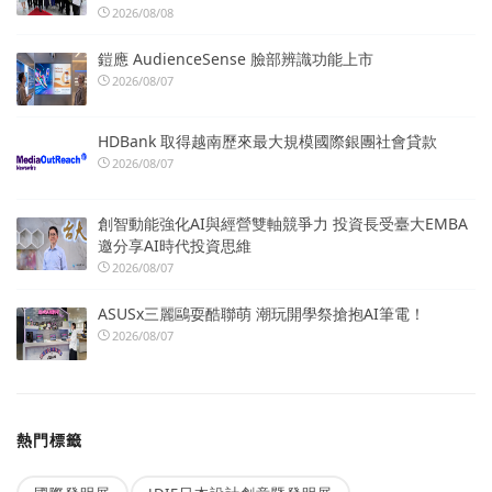
2026/08/08
鎧應 AudienceSense 臉部辨識功能上市
2026/08/07
HDBank 取得越南歷來最大規模國際銀團社會貸款
2026/08/07
創智動能強化AI與經營雙軸競爭力 投資長受臺大EMBA
邀分享AI時代投資思維
2026/08/07
ASUSx三麗鷗耍酷聯萌 潮玩開學祭搶抱AI筆電！
2026/08/07
熱門標籤