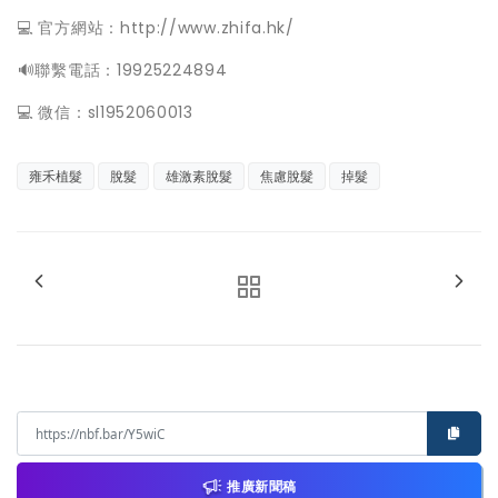
💻 官方網站：http://www.zhifa.hk/
️🔊聯繫電話：19925224894
💻 微信：sl1952060013
雍禾植髮
脫髮
雄激素脫髮
焦慮脫髮
掉髮
推廣新聞稿