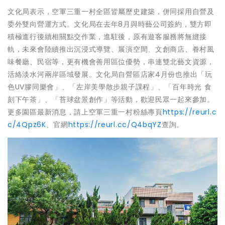
文化局表示，空軍三重一村全區皆屬歷史建築，併同採用自營及
委外雙向營運方式。文化局在去年8月與時藝公司簽約，雙方即
積極進行後續相關點交作業，進駐後，原有遊客服務將無縫接
軌，未來會陸續推出沉浸式導覽、展演空間、文創商店、眷村風
味餐廳、民宿等，更有機會善用區位優勢，串連雙北藝文資源，
活絡淡水河兩岸區域發展。文化局自營區店家4月份也推出「玩
色UV膠同樂會」、「左岸美學散步親子課程」、「百年時光 食
刻下午茶」、「苔球盆景創作」等活動，歡迎民眾一起來參加。
更多園區最新消息，請上空軍三重一村粉絲專頁
https://reurl.c
c/4Qpz6K
、官網
https://reurl.cc/Q4bqYZ
查詢。