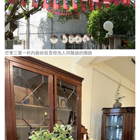
空軍三重一村內藝術裝置燈泡人與飄揚的國旗