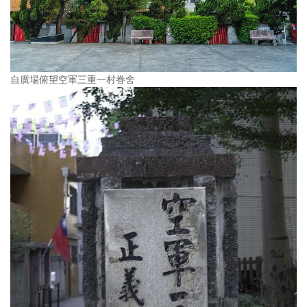
自廣場俯望空軍三重一村眷舍