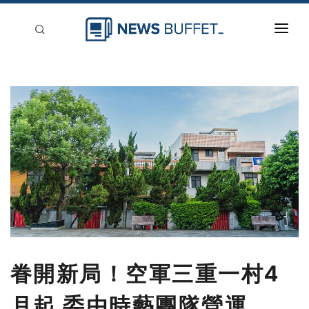
回到首頁
新聞稿分類
登入
刊登
眷開新局！空軍三重一村4
月起 委由時藝團隊營運