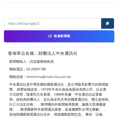
推廣新聞稿
發佈單位名稱：財團法人中央通訊社
新聞聯絡人：訊息服務核稿員
聯絡電話：02-25051180
聯絡信箱：
timtimcna@mail.cna.com.tw
中央通訊社是中華民國的國家通訊社，是台灣最具影響力的新聞媒
體。 經歷組織改造，1973年中央社改組為股份有限公司，以企業
方式經營；隨著民主化發展，1996年依據「中央通訊社設置條
例」改制為財團法人，定位為全民共有的國家通訊社，獨立超然執
行三大法定任務： ．辦理國內外新聞報導業務，服務大眾傳播媒
體。 ．辦理國家對外新聞通訊業務，促進國際對台灣之瞭解。 ．
加強與國際新聞通訊社合作，增進國際新聞交流。 秉持「正確、