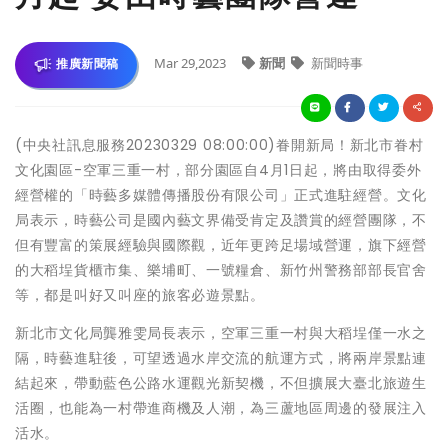
Mar 29,2023
新聞
新聞時事
推廣新聞稿
(中央社訊息服務20230329 08:00:00)眷開新局！新北市眷村
文化園區-空軍三重一村，部分園區自4月1日起，將由取得委外
經營權的「時藝多媒體傳播股份有限公司」正式進駐經營。文化
局表示，時藝公司是國內藝文界備受肯定及讚賞的經營團隊，不
但有豐富的策展經驗與國際觀，近年更跨足場域營運，旗下經營
的大稻埕貨櫃市集、樂埔町、一號糧倉、新竹州警務部部長官舍
等，都是叫好又叫座的旅客必遊景點。
新北市文化局龔雅雯局長表示，空軍三重一村與大稻埕僅一水之
隔，時藝進駐後，可望透過水岸交流的航運方式，將兩岸景點連
結起來，帶動藍色公路水運觀光新契機，不但擴展大臺北旅遊生
活圈，也能為一村帶進商機及人潮，為三蘆地區周邊的發展注入
活水。