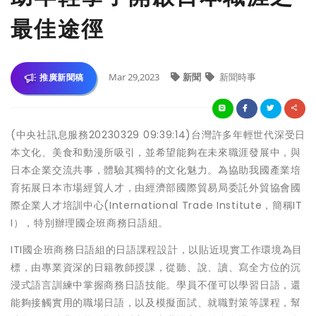
最佳途徑
Mar 29,2023
新聞
新聞時事
推廣新聞稿
(中央社訊息服務20230329 09:39:14)台灣許多年輕世代深受日
本文化、美食和動漫所吸引，並希望能夠在未來職涯發展中，與
日本企業交流共事，體驗其獨特的文化魅力。為協助我國產業培
育拓展日本市場經貿人才，由經濟部國際貿易局委託外貿協會國
際企業人才培訓中心(International Trade Institute，簡稱IT
I），特別辦理國企班商務日語組。
ITI國企班商務日語組的日語課程設計，以貼近現實工作環境為目
標，由專業資深的日籍教師授課，從聽、說、讀、寫全方位的沉
浸式語言訓練中掌握商務日語技能。學員不僅可以學習日語，還
能夠接觸實用的職場日語，以及模擬面試、就職對策等課程，幫