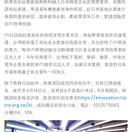
助學員在結業後能夠順利融入日本職場文化並實際運用。在國內
課程結束後，學員還有機會參加海外研習，赴日本當地企業進行
為期四週的研習，親身參與企劃、產線實習等工作，實踐並驗證
在ITI所學技能。
ITI日語組結業校友的表現深受企業肯定，例如畢業校友於崇越電
通、台灣昭和電工等知名企業擔任高階主管，充分證明了ITI學員
的實力。每年ITI舉辦的媒合活動都吸引許多企業前來尋找專業的
日文人才；今年住商電子、台灣松下電材、華碩、微星、中強光
電等企業亦將前來ITI徵求日語人才，拓展日本業務。歡迎對日本
市場有興趣之有志青年一同加入。
除了商務日語組外，商務英語組也同步招生中。目前已開放報
名，收件至4月14日止，並將於4月底進行考試，6月底開訓。相
關課程及報名詳情，歡迎前往招生專頁
https://innovation.tai
tra.org.tw/iti
，或洽國企班招生小組，電話：(03)5715182、
分機104、109。