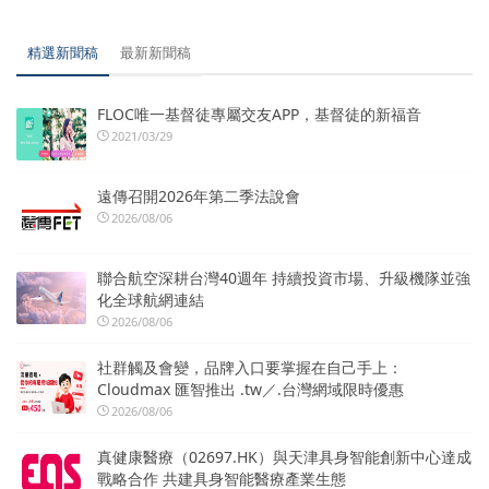
精選新聞稿
最新新聞稿
FLOC唯一基督徒專屬交友APP，基督徒的新福音
2021/03/29
遠傳召開2026年第二季法說會
2026/08/06
聯合航空深耕台灣40週年 持續投資市場、升級機隊並強
化全球航網連結
2026/08/06
社群觸及會變，品牌入口要掌握在自己手上：
Cloudmax 匯智推出 .tw／.台灣網域限時優惠
2026/08/06
真健康醫療（02697.HK）與天津具身智能創新中心達成
戰略合作 共建具身智能醫療產業生態