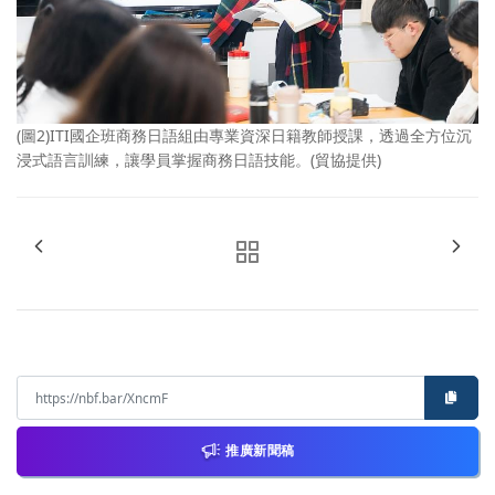
(圖2)ITI國企班商務日語組由專業資深日籍教師授課，透過全方位沉
浸式語言訓練，讓學員掌握商務日語技能。(貿協提供)
推廣新聞稿