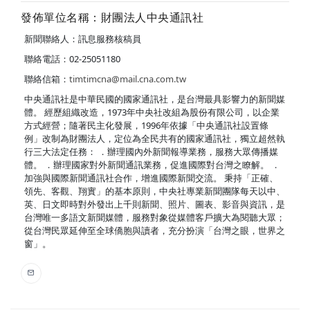
發佈單位名稱：財團法人中央通訊社
新聞聯絡人：訊息服務核稿員
聯絡電話：02-25051180
聯絡信箱：
timtimcna@mail.cna.com.tw
中央通訊社是中華民國的國家通訊社，是台灣最具影響力的新聞媒
體。 經歷組織改造，1973年中央社改組為股份有限公司，以企業
方式經營；隨著民主化發展，1996年依據「中央通訊社設置條
例」改制為財團法人，定位為全民共有的國家通訊社，獨立超然執
行三大法定任務： ．辦理國內外新聞報導業務，服務大眾傳播媒
體。 ．辦理國家對外新聞通訊業務，促進國際對台灣之瞭解。 ．
加強與國際新聞通訊社合作，增進國際新聞交流。 秉持「正確、
領先、客觀、翔實」的基本原則，中央社專業新聞團隊每天以中、
英、日文即時對外發出上千則新聞、照片、圖表、影音與資訊，是
台灣唯一多語文新聞媒體，服務對象從媒體客戶擴大為閱聽大眾；
從台灣民眾延伸至全球僑胞與讀者，充分扮演「台灣之眼，世界之
窗」。