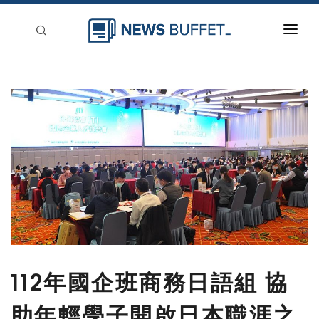
回到首頁
新聞稿分類
登入
刊登
112年國企班商務日語組 協
助年輕學子開啟日本職涯之