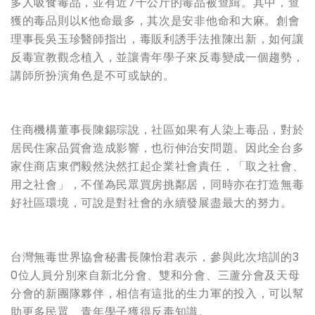
多人吸食毒品，並有近7千公斤的毒品被查緝。其中，查
獲的毒品則以K他命最多，其次是安非他命和大麻。創會
理事長吳玉珍醫師指出，毒販利誘手法推陳出新，如何讓
反毒宣教觀念植入，並讓青年學子來反毒變成一個趨勢，
講師所扮演角色是不可或缺的。
住商機構董事長陳錫琮說，社區如果有人染上毒品，對於
居民住家品質會造成影響，也衍伸治安問題。因此全台多
家住商店東們毅然決然扛起企業社會責任，「取之社會、
用之社會」，不僅為民眾買房挑鄰居，同時亦在打造無毒
好社區環境，可說是對社會的永續發展盡最大的努力。
台灣無毒世界協會秘書長陳怡君表示，參與此次培訓的3
0位人員分別來自新北分會、雙和分會、三蘆分會及天母
分會的新團隊夥伴，相信有這批的生力軍的投入，可以幫
助更多民眾、青年學子獲得反毒知識。