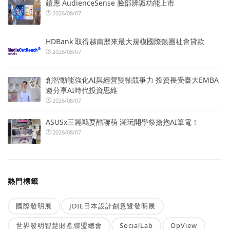
鎧應 AudienceSense 臉部辨識功能上市
2026/08/07
HDBank 取得越南歷來最大規模國際銀團社會貸款
2026/08/07
創智動能強化AI與經營雙軸競爭力 投資長受臺大EMBA
邀分享AI時代投資思維
2026/08/07
ASUSx三麗鷗耍酷聯萌 潮玩開學祭搶抱AI筆電！
2026/08/07
熱門標籤
國際發明展
JDIE日本設計創意暨發明展
世界發明智慧財產聯盟總會
SocialLab
OpView