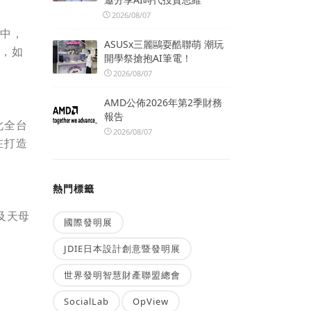
2026/08/07
其中，
ASUSx三麗鷗耍酷聯萌 潮玩
新，如
開學祭搶抱AI筆電！
2026/08/07
AMD公佈2026年第2季財務
報告
此全台
2026/08/07
在打造
熱門標籤
及天母
國際發明展
JDIE日本設計創意暨發明展
世界發明智慧財產聯盟總會
SocialLab
OpView