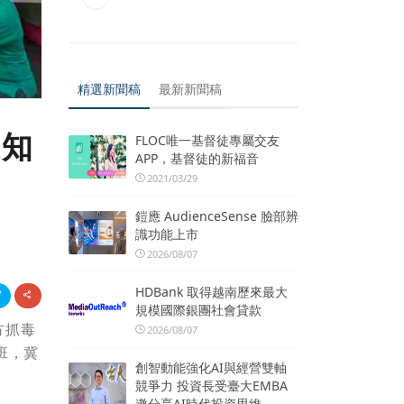
精選新聞稿
最新新聞稿
速知
FLOC唯一基督徒專屬交友
APP，基督徒的新福音
2021/03/29
鎧應 AudienceSense 臉部辨
識功能上市
2026/08/07
HDBank 取得越南歷來最大
規模國際銀團社會貸款
方抓毒
2026/08/07
班，冀
創智動能強化AI與經營雙軸
競爭力 投資長受臺大EMBA
邀分享AI時代投資思維