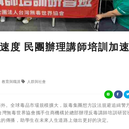
速度 民團辦理講師培訓加
教育與職涯
人群與社會
例外。全球毒品市場規模擴大，販毒集團想方設法規避追緝警
台灣無毒世界協會攜手住商機構於總部辦理反毒講師培訓研習
識的傳播，助學生在未來人生道路上做出更好的決定。