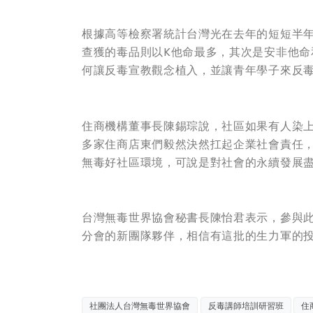
根據高等檢察署統計台灣光在去年的短短半
查獲的毒品則以K他命最多，其次是安非他
何讓反毒宣教觀念植入，並讓青年學子來反
住商機構董事長陳錫琮說，社區如果有人染
多家住商店東們毅然決然扛起企業社會責任
無毒好社區環境，可說是對社會的永續發展
台灣無毒世界協會秘書長陳怡君表示，參與此
分會的新團隊夥伴，相信有這批的生力軍的
社團法人台灣無毒世界協會
反毒講師培訓研習班
住