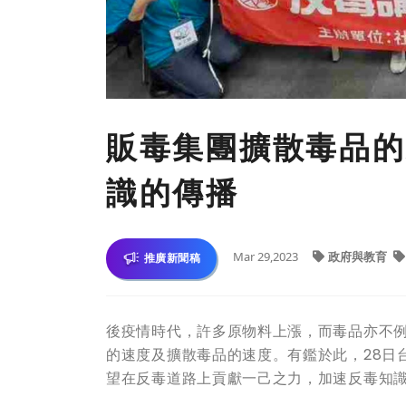
販毒集團擴散毒品的
識的傳播
Mar 29,2023
政府與教育
推廣新聞稿
後疫情時代，許多原物料上漲，而毒品亦不
的速度及擴散毒品的速度。有鑑於此，28日
望在反毒道路上貢獻一己之力，加速反毒知