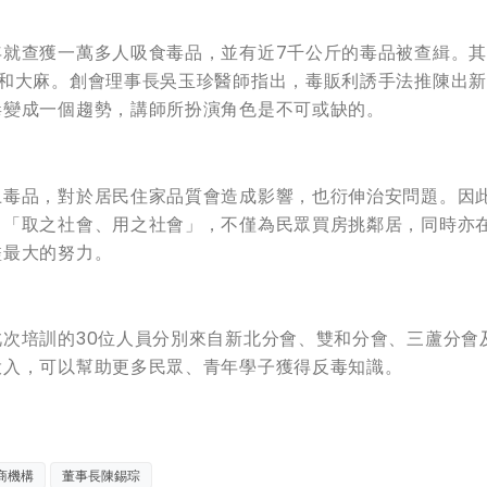
年就查獲一萬多人吸食毒品，並有近7千公斤的毒品被查緝。
命和大麻。創會理事長吳玉珍醫師指出，毒販利誘手法推陳出
毒變成一個趨勢，講師所扮演角色是不可或缺的。
上毒品，對於居民住家品質會造成影響，也衍伸治安問題。因
，「取之社會、用之社會」，不僅為民眾買房挑鄰居，同時亦
盡最大的努力。
次培訓的30位人員分別來自新北分會、雙和分會、三蘆分會
投入，可以幫助更多民眾、青年學子獲得反毒知識。
商機構
董事長陳錫琮