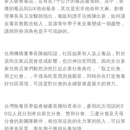
多人吸食毒品，並有近7千公斤的毒品被查緝。其中，查
獲的毒品則以K他命最多，其次是安非他命和大麻。創會
理事長吳玉珍醫師指出，毒販利誘手法推陳出新，如何讓
反毒宣教觀念植入，並讓青年學子來反毒變成一個趨勢，
講師所扮演角色是不可或缺的。
住商機構董事長陳錫琮說，社區如果有人染上毒品，對於
居民住家品質會造成影響，也衍伸治安問題。因此全台多
家住商店東們毅然決然扛起企業社會責任，「取之社會、
用之社會」，不僅為民眾買房挑鄰居，同時亦在打造無毒
好社區環境，可說是對社會的永續發展盡最大的努力。
台灣無毒世界協會秘書長陳怡君表示，參與此次培訓的3
0位人員分別來自新北分會、雙和分會、三蘆分會及天母
分會的新團隊夥伴，相信有這批的生力軍的投入，可以幫
助更多民眾、青年學子獲得反毒知識。