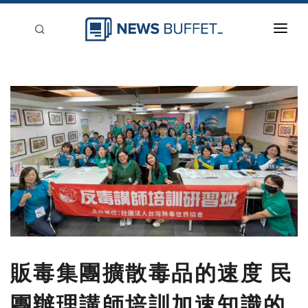
回到首頁
新聞稿分類
登入
刊登
販毒集團擴散毒品的速度 民
團辦理講師培訓加速知識的