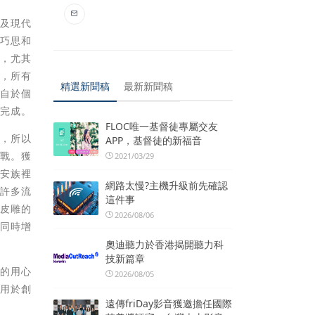
築及現代
種巧思和
畫，尤其
感，所有
精選新聞稿
最新新聞稿
出自於個
法完成。
FLOC唯一基督徒專屬交友
西，所以
APP，基督徒的新福音
挑戰。獲
2021/03/29
地安族裡
網路太慢?主機升級前先確認
上許多流
這件事
由皮雕的
2026/08/06
品同時增
奧迪聽力於香港揭開聽力科
技新篇章
師的用心
2026/08/05
應用於創
遠傳friDay影音獲邀擔任國際