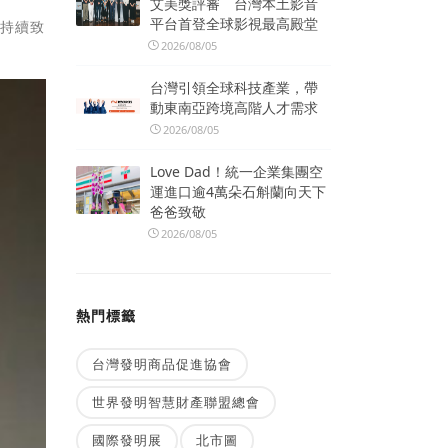
艾美獎評審 台灣本土影音
平台首登全球影視最高殿堂
會持續致
2026/08/05
台灣引領全球科技產業，帶
動東南亞跨境高階人才需求
2026/08/05
Love Dad！統一企業集團空
運進口逾4萬朵石斛蘭向天下
爸爸致敬
2026/08/05
熱門標籤
台灣發明商品促進協會
世界發明智慧財產聯盟總會
國際發明展
北市圖