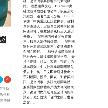
社，是台灣最具影響力的新聞媒
體。 經歷組織改造，1973年中央
社改組為股份有限公司，以企業方
式經營；隨著民主化發展，1996年
依據「中央通訊社設置條例」改制
為財團法人，定位為全民共有的國
家通訊社，獨立超然執行三大法定
任務： ．辦理國內外新聞報導業
國
務，服務大眾傳播媒體。 ．辦理國
家對外新聞通訊業務，促進國際對
台灣之瞭解。 ．加強與國際新聞通
訊社合作，增進國際新聞交流。 秉
持「正確、領先、客觀、翔實」的
基本原則，中央社專業新聞團隊每
天以中、英、日文即時對外發出上
千則新聞、照片、圖表、影音與資
訊，是台灣唯一多語文新聞媒體，
服務對象從媒體客戶擴大為閱聽大
3普雷斯
眾；從台灣民眾延伸至全球僑胞與
、孫佳桐
讀者，充分扮演「台灣之眼，世界
寄達美國
之窗」。