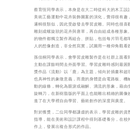
蔡育恆同學表示，本身是在大二時從科大的木工設
美術工藝運動中花卉裝飾圖案的演化，覺得很有趣
邏輯很類似，因此受啟發去學習皮雕。同時也很喜
雕刻成螺旋狀的花卉與唐草，再自由組成各種形象
的物件都獨立製作再組合、拼貼，包括每片羽毛都
人的想像創造，非全然寫實，試圖用一種仰角觀看
孫佳桐同學表示，會學習皮雕製作是在社群上面看
主動在課餘時間去外面學習。學習皮雕時感到最困
獎作品《流動》以「鹿」為主題，傾向於插畫和超
也具神性的象徵意義，而鹿的身體是由電路板、機
動的線條，轉化為眼淚或融解、滴流的形象，藉由
旋轉刀，在新樹脂版的平面上也能雕出精緻的圖像
進了在大學裡自由學習、藝術創作的深度與廣度。
對於獲獎，二位同學都謙虛的表示，學習皮雕的資
指導，能在美術和設計課程中得到基礎養分，在校
作上，發展出複合形式的作品。