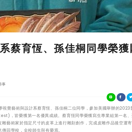
系蔡育恆、孫佳桐同學榮獲
時事
國立臺南大學視覺藝術與設計系蔡育恆、孫佳桐二位同學，參加美國舉辦的202
ing Contest)，皆榮獲第一名優異成績。蔡育恆同學榮獲寫生專業組第一名
皮雕藝術家於指定尺寸的皮革上進行雕刻創作，完成皮雕作品後空運
息傳回學校，全校師生與有榮焉。