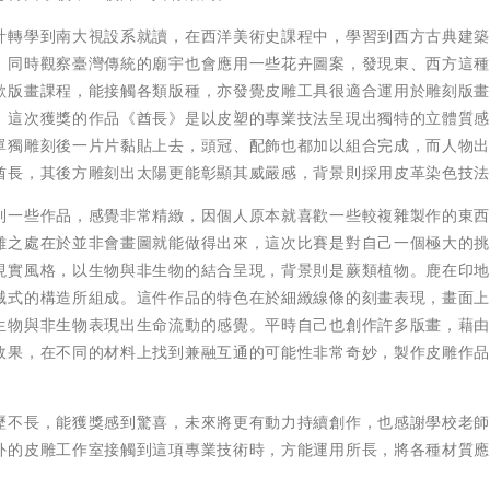
計轉學到南大視設系就讀，在西洋美術史課程中，學習到西方古典建
，同時觀察臺灣傳統的廟宇也會應用一些花卉圖案，發現東、西方這
歡版畫課程，能接觸各類版種，亦發覺皮雕工具很適合運用於雕刻版
。這次獲獎的作品《酋長》是以皮塑的專業技法呈現出獨特的立體質
單獨雕刻後一片片黏貼上去，頭冠、配飾也都加以組合完成，而人物
酋長，其後方雕刻出太陽更能彰顯其威嚴感，背景則採用皮革染色技
到一些作品，感覺非常精緻，因個人原本就喜歡一些較複雜製作的東
難之處在於並非會畫圖就能做得出來，這次比賽是對自己一個極大的
現實風格，以生物與非生物的結合呈現，背景則是蕨類植物。鹿在印
械式的構造所組成。這件作品的特色在於細緻線條的刻畫表現，畫面
生物與非生物表現出生命流動的感覺。平時自己也創作許多版畫，藉
效果，在不同的材料上找到兼融互通的可能性非常奇妙，製作皮雕作
歷不長，能獲獎感到驚喜，未來將更有動力持續創作，也感謝學校老
外的皮雕工作室接觸到這項專業技術時，方能運用所長，將各種材質