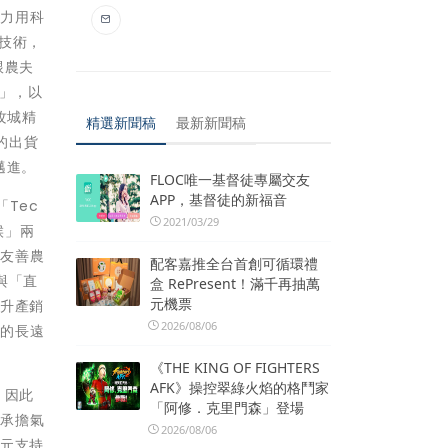
致力用科
T技術，
跟農夫
p」，以
攻城精
精選新聞稿
最新新聞稿
的出貨
邁進。
FLOC唯一基督徒專屬交友
APP，基督徒的新福音
Tec
2021/03/29
候」兩
慧友善農
配客嘉推全台首創可循環禮
與「直
盒 RePresent！滿千再抽萬
元機票
提升產銷
2026/08/06
處的長遠
《THE KING OF FIGHTERS
AFK》操控翠綠火焰的格鬥家
，因此
「阿修．克里門森」登場
同承擔氣
2026/08/06
萬元支持