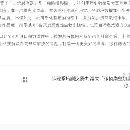
設置了「土壤感測器」及「縮時攝影機」，並利用歷史數據及大豆的生
風險，進一步提高收成率。未來更可持續利用當地的環境數據進行生
及品質。不僅如此，在科學化種植的過程中，還能減少溫室氣體排放
作品種，攜手以IoT智慧農業促進生物多樣性，也讓台灣農業邁向永
+」自即日起至4月14日熱力徵件中，歡迎所有懷抱科技夢想的社會企業、非
起用科技解決過去無法解決的問題，打造一個更美好的世界。徵件傳送
下一
跨院系培訓技優生 崑大「織物染整類
線..