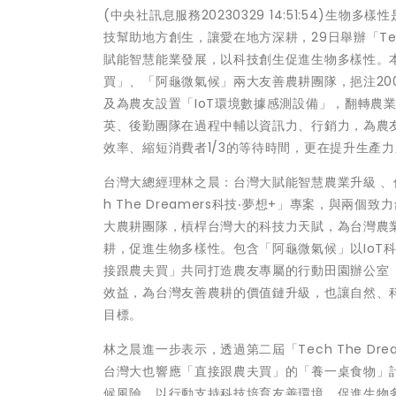
(中央社訊息服務20230329 14:51:54)
技幫助地方創生，讓愛在地方深耕，29日舉辦「Tech 
賦能智慧能業發展，以科技創生促進生物多樣性。本屆「
買」、「阿龜微氣候」兩大友善農耕團隊，挹注20
及為農友設置「IoT環境數據感測設備」，翻轉農
英、後勤團隊在過程中輔以資訊力、行銷力，為農
效率、縮短消費者1/3的等待時間，更在提升生產
台灣大總經理林之晨：台灣大賦能智慧農業升級 、
h The Dreamers科技‧夢想+」專案，與
大農耕團隊，槓桿台灣大的科技力天賦，為台灣農
耕，促進生物多樣性。包含「阿龜微氣候」以IoT
接跟農夫買」共同打造農友專屬的行動田園辦公室
效益，為台灣友善農耕的價值鏈升級，也讓自然、
目標。
林之晨進一步表示，透過第二屆「Tech The D
台灣大也響應「直接跟農夫買」的「養一桌食物」
候風險，以行動支持科技培育友善環境、促進生物