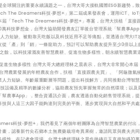
生物多樣性是全球關注的重要永續議題之一，台灣大哥大接軌國際ESG新趨勢，
The Dreamers科技‧夢想+」第二屆成果發表會，運用ICT、Io
Tech The Dreamers科技‧夢想+」專案，台灣大扶植「直接
0萬科技夢想金，台灣大協助開發農友訂單後台管理系統「幫農事Ap
業人力短缺、被動靠天吃飯以及科技近用不足等痛點，並透過台灣大IT
友從「產」到「銷」一條龍助力，預計可以幫助農友提升至少3倍以上
力之餘，以科技灌溉友善智慧農耕、促進生物多樣性，朝永續智慧農業
促進生物多樣性 台灣大哥大總經理林之晨表示，台灣大非常開心本屆「
兩個致力台灣農業發展的年輕農友合作，扶植「直接跟農夫買」、「阿龜微氣
業人力短缺、年齡嚴重斷層等問題，提出科技解方，共同推動台灣智
科技設備及精準的數據分析，協助農友預先掌握無常的自然環境；以及
「幫農事App」，整合資通訊介面，農友透過自動化銷售管理系統，
科技與人這三大因子能夠達到完美的平衡、逐步實現與大自然和平共
reamers科技‧夢想+」我們看見了兩個年輕團隊為台灣智慧農業的付出
計畫，認養新竹尖石鄉本土無農藥栽培奇異果樹，邀請民眾與農夫共
多樣性。在記者會現場，台灣大總經理林之晨也拋磚引玉直接加碼10