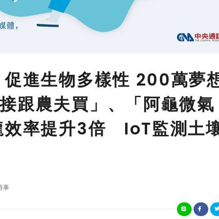
促進生物多樣性 200萬夢
接跟農夫買」、「阿龜微氣
效率提升3倍 IoT監測土
時事