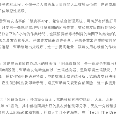
帳等後端流程，不僅平台人員需花大量時間人工核對及偵錯，也造成
不佳等惡性循環。
」共同開發幫農友省事的「幫農事App」銷售後台管理系統，可將所有銷售訂
，只要有手機就能處理與訂單相關的所有作業，猶如農友田間行動辦
天節省平均3小時的作業時間，也讓消費者等待到貨的時間平均縮短約1
000名農友直接受惠。芒果農友陳甫諭也分享，芒果是非常注重時效性
夫的聯繫，幫助縮短出貨程序，進一步提高銷量，讓農友用心栽種的作
」幫助農民看懂自然環境的微表情 「阿龜微氣候」是一個結合數據分
物聯網設備，幫助農友無時無刻以「土壤感測器」監測環境土壤狀況、
機」捕捉作物生長過程特徵，並將數據上傳雲端分析，協助農友解決
，產生個別報告及即時示警，適度幫助農民規避自然風險，進一步提
夢想+」提供「阿龜微氣候」設備籌促資金，幫助種植有機杏鮑菇、大豆、水稻
等IoT設備。其中種植兩期大豆的農友黃柏凱即分享，天災十分難預
工紀錄來累積數據，耗費人力且不夠精準。在「Tech The Dre