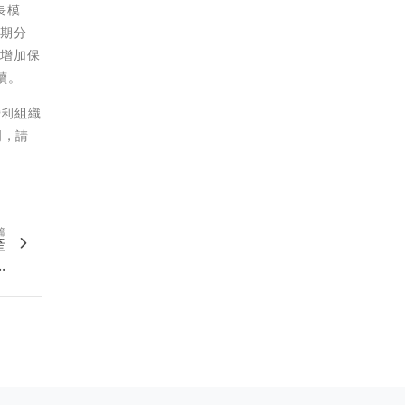
長模
長期分
、增加保
續。
營利組織
門，請
篇
產
.