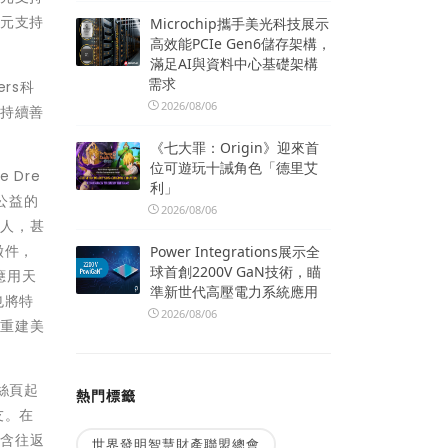
萬元支持
Microchip攜手美光科技展示
高效能PCIe Gen6儲存架構，
滿足AI與資料中心基礎架構
需求
rs科
2026/08/06
將持續善
《七大罪：Origin》迎來首
位可遊玩十誡角色「德里艾
 Dre
利」
公益的
2026/08/06
的人，甚
徵件，
Power Integrations展示全
球首創2200V GaN技術，瞄
應用天
準新世代高壓電力系統應用
也將特
2026/08/06
界重建美
絲頁起
熱門標籤
友。在
包含往返
世界發明智慧財產聯盟總會