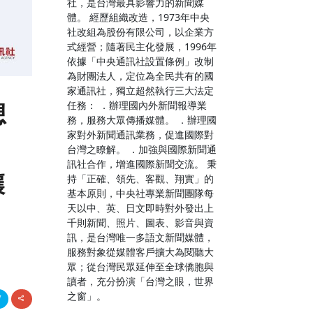
社，是台灣最具影響力的新聞媒
體。 經歷組織改造，1973年中央
社改組為股份有限公司，以企業方
式經營；隨著民主化發展，1996年
依據「中央通訊社設置條例」改制
為財團法人，定位為全民共有的國
家通訊社，獨立超然執行三大法定
想
任務： ．辦理國內外新聞報導業
務，服務大眾傳播媒體。 ．辦理國
家對外新聞通訊業務，促進國際對
台灣之瞭解。 ．加強與國際新聞通
訊社合作，增進國際新聞交流。 秉
壤
持「正確、領先、客觀、翔實」的
基本原則，中央社專業新聞團隊每
天以中、英、日文即時對外發出上
千則新聞、照片、圖表、影音與資
訊，是台灣唯一多語文新聞媒體，
服務對象從媒體客戶擴大為閱聽大
眾；從台灣民眾延伸至全球僑胞與
讀者，充分扮演「台灣之眼，世界
之窗」。