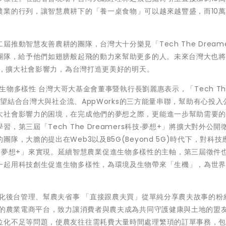
農業的行列，讓智慧農耕下的「養一桌食物」可以越來越豐盛，而10
動智慧友善農耕的團隊，台灣大十分樂見「Tech The Dreame
生團隊，給予他們如翅膀般起飛的動力來幫助更多的人。未來台灣大也
扎根，擴大社會影響力，為台灣打造更美好的明天。
生物多樣性 台灣大哥大基金會董事暨執行長劉麗惠表示，「Tech The
希望結合台灣大與社企流、AppWorks的三方能量串聯，幫助有心投入
大社會影響力的困境，在完成他們的夢想之際，更能進一步幫助需要
第三屆「Tech The Dreamers科技‧夢想+」將擴大對外公開
，大膽的提出在Web3以及B5G(Beyond 5G)時代下，對科技
rs科技‧夢想+」來實現。延續智慧農業促進生物多樣性的主軸，第三屆徵件
一起用科技創生促進生物多樣性，為環境及生物帶來「生機」，為世
動化後台管理、幫農夫省事 「直接跟農夫買」從單純分享農夫故事的粉
食的農業電商平台，致力讓消費者與農夫成為共同守護健康與土地的盟
位化不足等問題，使農友往往需耗費大量時間處理繁瑣的訂單事務，