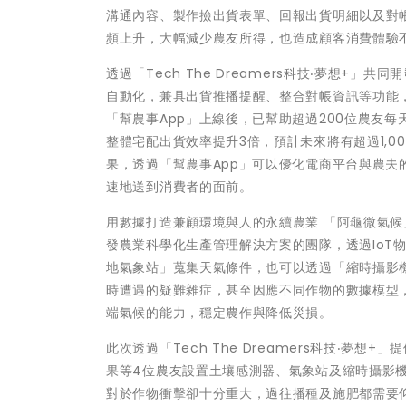
溝通內容、製作撿出貨表單、回報出貨明細以及對
頻上升，大幅減少農友所得，也造成顧客消費體驗
透過「Tech The Dreamers科技‧夢想+
自動化，兼具出貨推播提醒、整合對帳資訊等功能
「幫農事App」上線後，已幫助超過200位農友每
整體宅配出貨效率提升3倍，預計未來將有超過1,
果，透過「幫農事App」可以優化電商平台與農
速地送到消費者的面前。
用數據打造兼顧環境與人的永續農業 「阿龜微氣候
發農業科學化生產管理解決方案的團隊，透過IoT
地氣象站」蒐集天氣條件，也可以透過「縮時攝影
時遭遇的疑難雜症，甚至因應不同作物的數據模型
端氣候的能力，穩定農作與降低災損。
此次透過「Tech The Dreamers科技‧
果等4位農友設置土壤感測器、氣象站及縮時攝影機
對於作物衝擊卻十分重大，過往播種及施肥都需要仰賴人