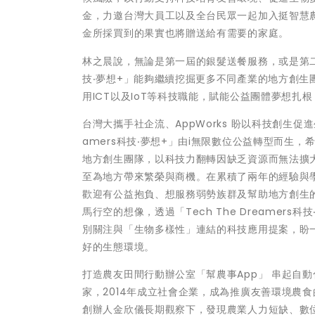
金，力邀台灣大員工以及全台民眾一起加入挺智慧
金所採買到的果實也將贈送給有需要的家庭。
林之晨說，無論是第一屆的銀髮送餐服務，或是第二屆推
技‧夢想+」能夠繼續挖掘更多不同產業的地方創
用ICT以及IoT等科技職能，賦能公益團體夢想
台灣大攜手社企流、AppWorks 盼以科技創生促進
amers科技‧夢想+」由i無限數位公益轉型而生，
地方創生團隊，以科技力翻轉因缺乏資源而無法擴
至為地方帶來繁榮與商機。在累積了兩年的經驗與學習，
歡迎有公益抱負、想服務弱勢族群及幫助地方創生的團隊
馬行空的想像，透過「Tech The Dreame
別關注與「生物多樣性」連結的科技應用提案，盼
好的生態環境。
打造農友田間行動辦公室「幫農事App」 串起自
家，2014年成立社會企業，成為推廣友善環境農
創辦人金欣儀長期觀察下，發現農業人力短缺、數