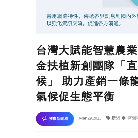
台灣大賦能智慧農業 
金扶植新創團隊「直
候」 助力產銷一條龍
氣候促生態平衡
Mar 29,2023
新聞
新聞
推廣新聞稿