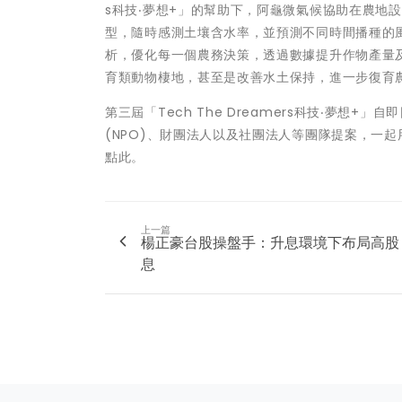
s科技‧夢想+」的幫助下，阿龜微氣候協助在農地
型，隨時感測土壤含水率，並預測不同時間播種的
析，優化每一個農務決策，透過數據提升作物產量
育類動物棲地，甚至是改善水土保持，進一步復育農
第三屆「Tech The Dreamers科技‧夢想
(NPO)、財團法人以及社團法人等團隊提案，一
點此。
上一篇
楊正豪台股操盤手：升息環境下布局高股
息