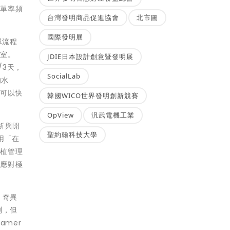
漏單率頻
台灣發明商品促進協會
北市圖
國際發明展
單流程
公室。
JDIE日本設計創意暨發明展
/3天，
SocialLab
的水
物可以快
韓國WICO世界發明創新競賽
OpView
汎武電機工業
析與開
聖約翰科技大學
用「在
種植管理
升應對極
、奇異
測，但
amer