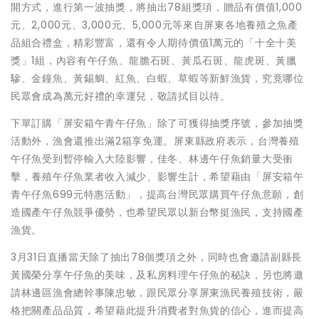
開方式，進行第一波抽獎，將抽出78組獎項，贈品有價值1,000
元、2,000元、3,000元、5,000元等來自屏東各地養殖之魚產
品組合禮盒，精彩豐富，還有令人期待價值1萬元的「十全十美
獎」1組，內容有午仔魚、龍膽石斑、黃瓜石斑、龍虎斑、黃臘
驂、金鐘魚、黃錫鯛、紅魚、白蝦、草蝦等新鮮漁貨，究竟哪位
民眾會成為萬元好禮的幸運兒，敬請拭目以待。
下單訂購「屏安箱午青午仔魚」除了可獲得抽獎序號，參加抽獎
活動外，漁會還推出滿2箱享免運。屏東縣政府表示，台灣養殖
午仔魚受到暫停輸入大陸影響，佳冬、林邊午仔魚銷量大受衝
擊，養殖午仔魚業者收入減少、影響生計，希望藉由「屏安箱午
青午仔魚699元特惠活動」，提高台灣民眾購買午仔魚意願，創
造國產午仔魚競爭優勢，也希望民眾以新台幣挺漁民，支持國產
漁貨。
3月31日直播當天除了抽出78個獎項之外，同時也會邀請副縣長
黃國榮分享午仔魚的美味，及私房料理午仔魚的秘訣，另也將邀
請林邊區漁會總幹事陳忠敏，跟民眾分享屏東漁民養殖技術，嚴
格把關產品品質，希望藉此提升消費者對魚貨的信心，進而提高