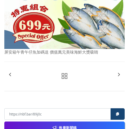
屏安箱午青午仔魚加碼送 價值萬元美味海鮮大獎吸睛
推廣新聞稿