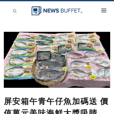
回到首頁
新聞稿分類
登入
刊登
屏安箱午青午仔魚加碼送 價
值萬元美味海鮮大獎吸睛