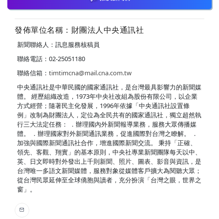
發佈單位名稱：財團法人中央通訊社
新聞聯絡人：訊息服務核稿員
聯絡電話：02-25051180
聯絡信箱：
timtimcna@mail.cna.com.tw
中央通訊社是中華民國的國家通訊社，是台灣最具影響力的新聞媒
體。 經歷組織改造，1973年中央社改組為股份有限公司，以企業
方式經營；隨著民主化發展，1996年依據「中央通訊社設置條
例」改制為財團法人，定位為全民共有的國家通訊社，獨立超然執
行三大法定任務： ．辦理國內外新聞報導業務，服務大眾傳播媒
體。 ．辦理國家對外新聞通訊業務，促進國際對台灣之瞭解。 ．
加強與國際新聞通訊社合作，增進國際新聞交流。 秉持「正確、
領先、客觀、翔實」的基本原則，中央社專業新聞團隊每天以中、
英、日文即時對外發出上千則新聞、照片、圖表、影音與資訊，是
台灣唯一多語文新聞媒體，服務對象從媒體客戶擴大為閱聽大眾；
從台灣民眾延伸至全球僑胞與讀者，充分扮演「台灣之眼，世界之
窗」。