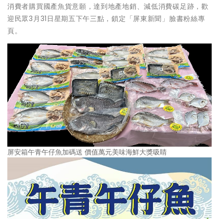
消費者購買國產魚貨意願，達到地產地銷、減低消費碳足跡，歡
迎民眾3月31日星期五下午三點，鎖定「屏東新聞」臉書粉絲專
頁。
屏安箱午青午仔魚加碼送 價值萬元美味海鮮大獎吸睛