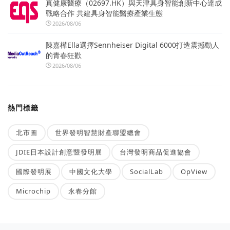
真健康醫療（02697.HK）與天津具身智能創新中心達成
戰略合作 共建具身智能醫療產業生態
2026/08/06
陳嘉樺Ella選擇Sennheiser Digital 6000打造震撼動人
的青春狂歡
2026/08/06
熱門標籤
北市圖
世界發明智慧財產聯盟總會
JDIE日本設計創意暨發明展
台灣發明商品促進協會
國際發明展
中國文化大學
SocialLab
OpView
Microchip
永春分館