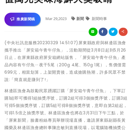
Mar 29,2023
新聞
新聞時事
推廣新聞稿
(中央社訊息服務20230329 14:51:07)屏東縣政府與林邊區漁會
攜手推出「屏安箱午青午仔魚」，活動期間從3月8日起到5月26
日止，在屏東縣政府屏安箱網站販售，「屏安箱午青午仔魚」產
品內容有午仔魚ㄧ夜干5尾（200g 4尾、150g 1尾），售價僅需
699元，相當划算，上架開賣後，造成搶購熱潮，許多民眾不禁
說:「簡直就是賺到了!」
林邊區漁會為鼓勵民眾踴躍訂購「屏安箱午青午仔魚」，下單訂
購1組即可獲得1組抽獎序號，訂購2組可得3個抽獎序號，訂購3組
可得5個抽獎序號，訂購5組可得8個抽獎序號，意即自第2組起，
可得1.5倍之抽獎序號。林邊區漁會也將在3月31日下午三點，於
「屏東新聞」臉書粉絲專頁舉辦現場直播，邀請屏東縣副縣長黃
國榮及林邊區漁會總幹事陳忠敏到直播現場，以電腦隨機抽獎公