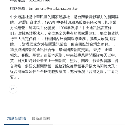
聯絡信箱：
timtimcna@mail.cna.com.tw
中央通訊社是中華民國的國家通訊社，是台灣最具影響力的新聞媒
體。 經歷組織改造，1973年中央社改組為股份有限公司，以企業
方式經營；隨著民主化發展，1996年依據「中央通訊社設置條
例」改制為財團法人，定位為全民共有的國家通訊社，獨立超然執
行三大法定任務： ．辦理國內外新聞報導業務，服務大眾傳播媒
體。 ．辦理國家對外新聞通訊業務，促進國際對台灣之瞭解。 ．
加強與國際新聞通訊社合作，增進國際新聞交流。 秉持「正確、
領先、客觀、翔實」的基本原則，中央社專業新聞團隊每天以中、
英、日文即時對外發出上千則新聞、照片、圖表、影音與資訊，是
台灣唯一多語文新聞媒體，服務對象從媒體客戶擴大為閱聽大眾；
從台灣民眾延伸至全球僑胞與讀者，充分扮演「台灣之眼，世界之
窗」。
精選新聞稿
最新新聞稿