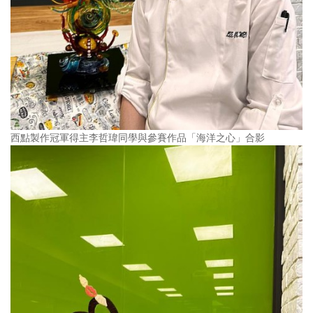
西點製作冠軍得主李哲瑋同學與參賽作品「海洋之心」合影