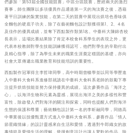
們參加「第53屆全國技能競賽」中區分區競賽，歷經兩天的激烈
賽事，師生團隊以多項優異作品通過第一天的淘汰賽之後，憑藉
著平日訓練的紮實技能，在第二天的競賽中展現出烘培色香味俱
全麵包的硬底子功夫，除了在藝術麵包設計類獲得第1、2、4名
及佳作的優異成績，並奪下西點製作類第1名。中臺科大陳錦杏校
長表示，這場比賽結果除了肯定本校食科系學生的表現之外，更
代表本校教師對學生技能訓練獲得認可，他們對學生的辛勤付出
及精心指導，除了為學生未來的職業生涯奠定穩固的基礎，亦向
社會大眾傳遞出職業教育和技能培訓的重要性。
西點製作冠軍得主李哲瑋同學，高中時期曾輟學並以同等學歷進
入中臺科大食科系進修部就讀在中臺科大食科系老師的鼓勵下專
注提升烘焙技能並努力保持優異的成績。這次參賽作品「海洋之
心」，以海洋生物和元素為靈感，展現出海洋之美的多樣性和豐
富性，除啟發人們對海洋的關注和探索，同時也提醒人們對海洋
生態的保護和尊重；藝術麵包設計第一名的李昕融同學，同德高
中畢業後以技優甄選方式進入中臺科大食科系，參賽作品「情人
節星織情緣」的設計靈感來自生活和愛情，透過對牛郎織女的故
事情節及愛情生活的理解，發揮創意設計出讓人驚歎的作品。除