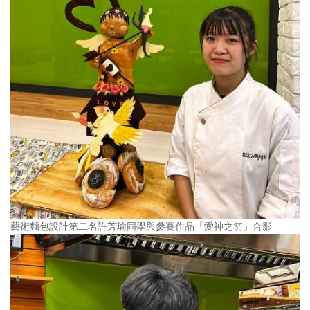
藝術麵包設計第二名許芳瑜同學與參賽作品「愛神之箭」合影