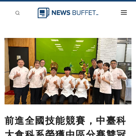
回到首頁
新聞稿分類
登入
刊登
前進全國技能競賽，中臺科
大食科系榮獲中區分賽雙冠