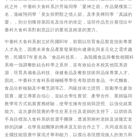
此之外，中臺科大食科系許芳瑜同學「愛神之箭」作品榮獲第二
名，蒲峻翔同學「美女與野獸之情人節」及李美樺同學「真誠的
愛」，則分別獲得第四名及佳作的肯定，這些作品充分展現出中
臺科大食科系對創意設計的重視及精湛的實力。
中臺科大食科系創立於民國81年，初期以培育食品製造技術專業
人才為主，因應未來食品產業發展朝向健康化與多元化之需求趨
勢，民國97年更名為「食品科技系」，為我國食品與餐飲相關科
系唯一強調餐飲結合科學之系所，並有效結合本校其他院系資
源，培育具備食品科技、保健食品及餐飲技術與品保專業人才。
因此，中臺科大食科系積極輔導學生考取烘焙食品、中式麵食、
食品分析檢驗及中餐烹調等乙、丙級技術士證照，鼓勵學生參加
競賽，建立專業自信心，並結合學生實習、產學合作、業師協同
教學等方式拓展實務經驗，使學生擁有技術與證照、以強化就業
能力。這次參與競賽的學生在系主任及老師的支持下，以烘焙高
手為目標加入食科系烘焙選手團隊，透過郭炯村老師及游隆宏老
師的訓練，在學長姐團隊的傳承及互助合作之下，共同成長並在
全國技能競賽中展現才華和能力，以傑出表現體現個人的努力和