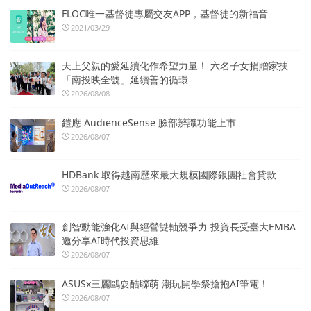
FLOC唯一基督徒專屬交友APP，基督徒的新福音
2021/03/29
天上父親的愛延續化作希望力量！ 六名子女捐贈家扶
「南投映全號」延續善的循環
2026/08/08
鎧應 AudienceSense 臉部辨識功能上市
2026/08/07
HDBank 取得越南歷來最大規模國際銀團社會貸款
2026/08/07
創智動能強化AI與經營雙軸競爭力 投資長受臺大EMBA
邀分享AI時代投資思維
2026/08/07
ASUSx三麗鷗耍酷聯萌 潮玩開學祭搶抱AI筆電！
2026/08/07