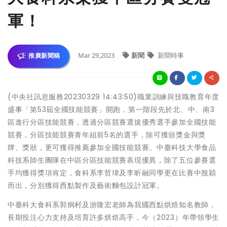
軍！
Mar 29,2023
新聞
新聞時事
推廣新聞稿
(中央社訊息服務20230329 14:43:50)職業訓練與技職教育年度
盛事「第53屆全國技能競賽」開跑，第一階段先於北、中、南3
區進行分區技能競賽，透過分區競賽選拔優秀選手參加全國技能
競賽，分區技能競賽青年組前5名的選手，除可獲頒獎金與獎
牌、獎狀，更可獲得推薦參加全國技能競賽。中臺科技大學食品
科技系師生團隊在中區分區技能競賽表現優異，除了五位參賽選
手均獲得獎項肯定，食科系李哲瑋及李昕融同學更在比賽中脫穎
而出，分別獲得西點製作及藝術麵包設計冠軍。
中臺科大食科系郭炯村及游隆宏老師為我國西點烘焙知名教師，
長期投注心力支持及培育許多烘焙高手，今（2023）年帶領學生