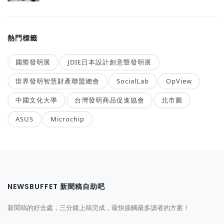
熱門標籤
國際發明展
JDIE日本設計創意暨發明展
世界發明智慧財產聯盟總會
SocialLab
OpView
中國文化大學
台灣發明商品促進協會
北市圖
ASUS
Microchip
NEWSBUFFET 新聞稿自助吧
新聞稿的好去處，三分鐘上稿完成，最快接觸最多讀者的方案！