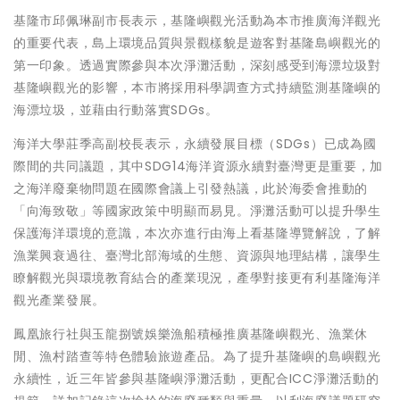
基隆市邱佩琳副市長表示，基隆嶼觀光活動為本市推廣海洋觀光
的重要代表，島上環境品質與景觀樣貌是遊客對基隆島嶼觀光的
第一印象。透過實際參與本次淨灘活動，深刻感受到海漂垃圾對
基隆嶼觀光的影響，本市將採用科學調查方式持續監測基隆嶼的
海漂垃圾，並藉由行動落實SDGs。
海洋大學莊季高副校長表示，永續發展目標（SDGs）已成為國
際間的共同議題，其中SDG14海洋資源永續對臺灣更是重要，加
之海洋廢棄物問題在國際會議上引發熱議，此於海委會推動的
「向海致敬」等國家政策中明顯而易見。淨灘活動可以提升學生
保護海洋環境的意識，本次亦進行由海上看基隆導覽解說，了解
漁業興衰過往、臺灣北部海域的生態、資源與地理結構，讓學生
瞭解觀光與環境教育結合的產業現況，產學對接更有利基隆海洋
觀光產業發展。
鳳凰旅行社與玉龍捌號娛樂漁船積極推廣基隆嶼觀光、漁業休
閒、漁村踏查等特色體驗旅遊產品。為了提升基隆嶼的島嶼觀光
永續性，近三年皆參與基隆嶼淨灘活動，更配合ICC淨灘活動的