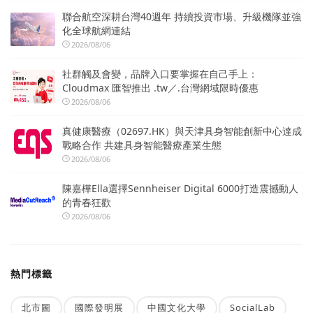
聯合航空深耕台灣40週年 持續投資市場、升級機隊並強
化全球航網連結
2026/08/06
社群觸及會變，品牌入口要掌握在自己手上：
Cloudmax 匯智推出 .tw／.台灣網域限時優惠
2026/08/06
真健康醫療（02697.HK）與天津具身智能創新中心達成
戰略合作 共建具身智能醫療產業生態
2026/08/06
陳嘉樺Ella選擇Sennheiser Digital 6000打造震撼動人
的青春狂歡
2026/08/06
熱門標籤
北市圖
國際發明展
中國文化大學
SocialLab