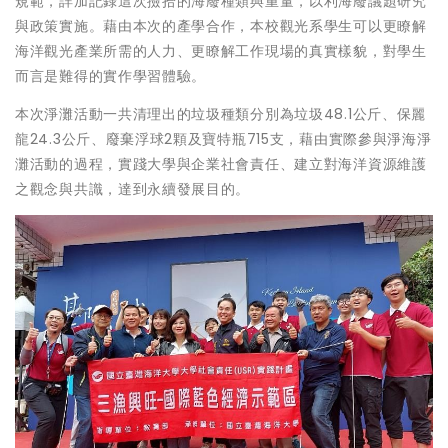
規範，詳加記錄這次撿拾的海廢種類與重量，以利海廢議題研究
與政策實施。藉由本次的產學合作，本校觀光系學生可以更瞭解
海洋觀光產業所需的人力、更瞭解工作現場的真實樣貌，對學生
而言是難得的實作學習體驗。
本次淨灘活動一共清理出的垃圾種類分別為垃圾48.1公斤、保麗
龍24.3公斤、廢棄浮球2顆及寶特瓶715支，藉由實際參與淨海淨
灘活動的過程，實踐大學與企業社會責任、建立對海洋資源維護
之觀念與共識，達到永續發展目的。