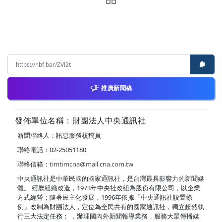
推廣新聞稿
發佈單位名稱：財團法人中央通訊社
新聞聯絡人：訊息服務核稿員
聯絡電話：02-25051180
聯絡信箱：
timtimcna@mail.cna.com.tw
中央通訊社是中華民國的國家通訊社，是台灣最具影響力的新聞媒
體。 經歷組織改造，1973年中央社改組為股份有限公司，以企業
方式經營；隨著民主化發展，1996年依據「中央通訊社設置條
例」改制為財團法人，定位為全民共有的國家通訊社，獨立超然執
行三大法定任務： ．辦理國內外新聞報導業務，服務大眾傳播媒