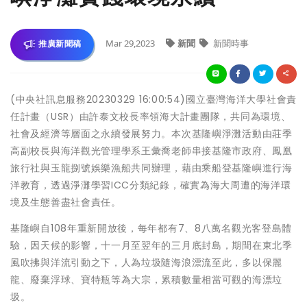
Mar 29,2023
新聞
新聞時事
推廣新聞稿
(中央社訊息服務20230329 16:00:54)國立臺灣海洋大學社會責
任計畫（USR）由許泰文校長率領海大計畫團隊，共同為環境、
社會及經濟等層面之永續發展努力。本次基隆嶼淨灘活動由莊季
高副校長與海洋觀光管理學系王彙喬老師串接基隆市政府、鳳凰
旅行社與玉龍捌號娛樂漁船共同辦理，藉由乘船登基隆嶼進行海
洋教育，透過淨灘學習ICC分類紀錄，確實為海大周遭的海洋環
境及生態善盡社會責任。
基隆嶼自108年重新開放後，每年都有7、8八萬名觀光客登島體
驗，因天候的影響，十一月至翌年的三月底封島，期間在東北季
風吹拂與洋流引動之下，人為垃圾隨海浪漂流至此，多以保麗
龍、廢棄浮球、寶特瓶等為大宗，累積數量相當可觀的海漂垃
圾。