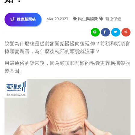
Mar 29,2023
民生與消費
醫療保健
推廣新聞稿
脫髮為什麼總是從前額開始慢慢向後延伸？前額和頭頂會
掉頭髮厲害，為什麼後枕部的頭髮就沒事？
用最通俗的話來說，因為頭頂和前額的毛囊更容易攜帶脫
髮基因。