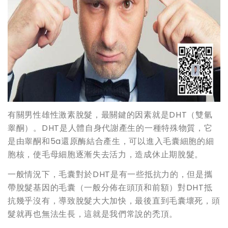
有關男性雄性激素脫髮，最關鍵的因素就是DHT（雙氫
睾酮）。DHT是人體自身代謝產生的一種特殊物質，它
是由睾酮和5a還原酶結合產生，可以進入毛囊細胞的細
胞核，使毛母細胞逐漸失去活力，造成休止期脫髮。
一般情況下，毛囊對於DHT是有一些抵抗力的，但是攜
帶脫髮基因的毛囊（一般分佈在頭頂和前額）對DHT抵
抗幾乎沒有，導致脫髮大大加快，最後直到毛囊壞死，頭
髮就再也無法生長，這就是我們常說的禿頂。