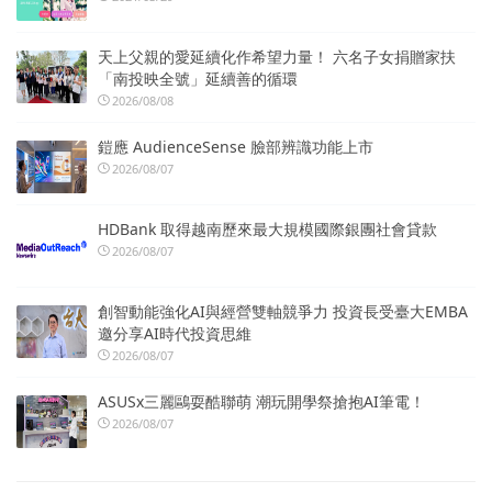
天上父親的愛延續化作希望力量！ 六名子女捐贈家扶
「南投映全號」延續善的循環
2026/08/08
鎧應 AudienceSense 臉部辨識功能上市
2026/08/07
HDBank 取得越南歷來最大規模國際銀團社會貸款
2026/08/07
創智動能強化AI與經營雙軸競爭力 投資長受臺大EMBA
邀分享AI時代投資思維
2026/08/07
ASUSx三麗鷗耍酷聯萌 潮玩開學祭搶抱AI筆電！
2026/08/07