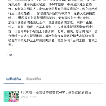
方式經營；隨著民主化發展，1996年依據「中央通訊社設置條
例」改制為財團法人，定位為全民共有的國家通訊社，獨立超然執
行三大法定任務： ．辦理國內外新聞報導業務，服務大眾傳播媒
體。 ．辦理國家對外新聞通訊業務，促進國際對台灣之瞭解。 ．
加強與國際新聞通訊社合作，增進國際新聞交流。 秉持「正確、
領先、客觀、翔實」的基本原則，中央社專業新聞團隊每天以中、
英、日文即時對外發出上千則新聞、照片、圖表、影音與資訊，是
台灣唯一多語文新聞媒體，服務對象從媒體客戶擴大為閱聽大眾；
從台灣民眾延伸至全球僑胞與讀者，充分扮演「台灣之眼，世界之
窗」。
精選新聞稿
最新新聞稿
FLOC唯一基督徒專屬交友APP，基督徒的新福音
2021/03/29