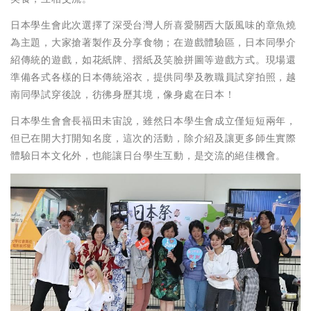
日本學生會此次選擇了深受台灣人所喜愛關西大阪風味的章魚燒
為主題，大家搶著製作及分享食物；在遊戲體驗區，日本同學介
紹傳統的遊戲，如花紙牌、摺紙及笑臉拼圖等遊戲方式。現場還
準備各式各樣的日本傳統浴衣，提供同學及教職員試穿拍照，越
南同學試穿後說，彷彿身歷其境，像身處在日本！
日本學生會會長福田未宙說，雖然日本學生會成立僅短短兩年，
但已在開大打開知名度，這次的活動，除介紹及讓更多師生實際
體驗日本文化外，也能讓日台學生互動，是交流的絕佳機會。