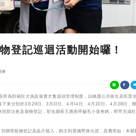
物登記巡迴活動開始囉！
時事
本縣動物防疫所為防範狂犬病及落實犬隻源頭管理制度，以維護公共衛生及民眾
分別於3月29日、3月31日、4月14日、4月20日、4月28日，辦
病預防注射及寵物登記，彰化縣長王惠美呼籲毛小孩爸媽，即早完成
，另辦理寵物登記及晶片植入，飼主則需攜帶身分證，其費用如：本縣