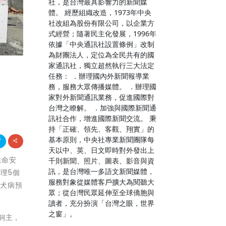
社，是台灣最具影響力的新聞媒
體。 經歷組織改造，1973年中央
社改組為股份有限公司，以企業方
式經營；隨著民主化發展，1996年
依據「中央通訊社設置條例」改制
為財團法人，定位為全民共有的國
家通訊社，獨立超然執行三大法定
任務： ．辦理國內外新聞報導業
務，服務大眾傳播媒體。 ．辦理國
家對外新聞通訊業務，促進國際對
台灣之瞭解。 ．加強與國際新聞通
訊社合作，增進國際新聞交流。 秉
持「正確、領先、客觀、翔實」的
基本原則，中央社專業新聞團隊每
天以中、英、日文即時對外發出上
生命安
千則新聞、照片、圖表、影音與資
訊，是台灣唯一多語文新聞媒體，
理5個
服務對象從媒體客戶擴大為閱聽大
狂犬病預
眾；從台灣民眾延伸至全球僑胞與
讀者，充分扮演「台灣之眼，世界
之窗」。
飼主，