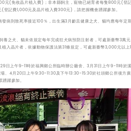
0元(免收晶片植入費)；非本縣飼主，寵物已絕育者每隻800元(登記
元(登記費1,000元及晶片植入費300元)，請把握機會踴躍參加。
發病則致死率接近100％，出生滿3月齡且健康之犬、貓均應每年定期
飼養之犬、貓未依規定每年完成狂犬病預防注射者，可處新臺幣3萬元以
入晶片者，依據動物保護法第31條規定，可處新臺幣3,000元以上1萬
日上午9-11時於福興鄉公所臨時辦公廳舍、3月31日上午9-11時於
4月20日上午9:30-11:30及下午13:30-15:30於社頭鄉公所後方
民眾踴躍參加。