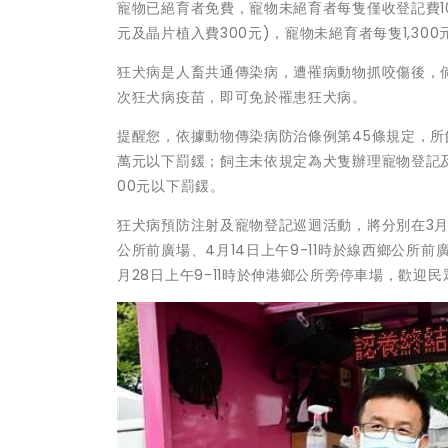
寵物已絕育者免費，寵物未絕育者每隻僅收登記費10
元及晶片植入費300元)，寵物未絕育者每隻1,300
狂犬病是人畜共通傳染病，遭罹病動物抓咬傷後，倘
次狂犬病疫苗，即可免於罹患狂犬病。
提醒您，依據動物傳染病防治條例第45條規定，所
萬元以下罰鍰；飼主未依規定為犬隻辦理寵物登記及植
00元以下罰鍰。
狂犬病預防注射及寵物登記巡迴活動，將分別在3月29
公所前廣場、4月14日上午9-11時於線西鄉公所前廣場、
月28日上午9-11時於伸港鄉公所旁停車場，歡迎