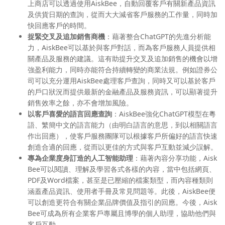
上商店可以透過使用AiskBee，自動回覆客戶有關新產品資訊
及供貨日期的查詢，從而大大減省客戶服務的工作量，同時加
快回應客戶的時間。
捉緊交叉及追加銷售商機
：藉著整合ChatGPT的先進分析能
力，AiskBee可以基於與客戶對話，而為客戶服務人員提供相
關產品及服務的建議。這有助提升交叉及追加銷售的機會以增
強盈利能力，同時亦能符合持續轉變的商業法規。例如證券公
司可以充分運用AiskBee處理客戶查詢，同時又可以基於客戶
的戶口狀況而提供最新的金融產品及服務資訊，可以顯著提升
銷售效率之餘，亦不會增加風險。
以客戶喜愛的語言回應查詢
：AiskBee強化ChatGPT模型在粵
語、繁簡中文的語言能力（由明白語言的意思，到以相關語言
作出回應），使客戶服務團隊可以根據客戶所偏好的語言快速
創造合適的回應，從而以更佳的方式與客戶互動並減少誤解。
專為企業度身訂造的人工智能助理
：藉著內容分享功能，Aisk
Bee可以閱讀、理解及學習各式各樣的內容，當中包括網頁、
PDF及Word檔案，甚至是已壓縮的檔案類型，而內容種類則
涵蓋產品資訊、使用者手冊及常見問題等。此後，AiskBee便
可以創造更符合有關企業品牌價值及指引的回應。今後，Aisk
Bee可成為所有企業客戶專屬且博學的個人助理，協助他們與
客戶互動。