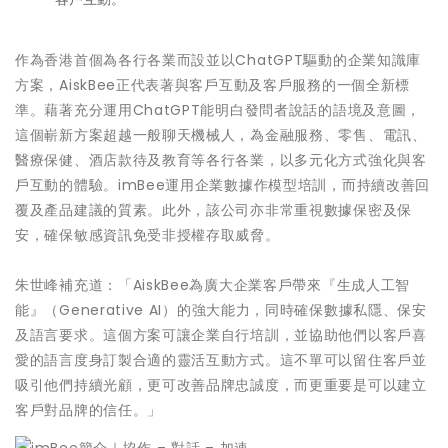
作為香港首個為各行各業而設並以ChatGPT驅動的企業知識庫
方案，AiskBee正代表著與客戶互動及客戶服務的一個全新標
準。藉著充分運用ChatGPT能明白發問者說話的語境及意圖，
這個嶄新方案超越一般聊天機械人，為金融服務、零售、電訊、
醫療保健、酒店款待及教育等各行各業，以多元化方式強化與客
戶互動的體驗。imBee運用企業數據作模型培訓，而持續改善回
覆及產品建議的質素。此外，該公司亦非常重視數據保密及保
安，確保敏感資訊免受非授權存取威脅。
朱世峰補充道：「AiskBee為廣大企業客戶帶來『生成人工智
能』（Generative AI）的強大能力，同時確保數據私隱、保安
及語言要求。這個方案可讓企業自行培訓，並協助他們以客戶喜
愛的語言度身訂製合適的靈活互動方式。這不單可以留住客戶並
吸引他們持續光顧，更可改善品牌忠誠度，而更重要是可以建立
客戶對品牌的信任。」