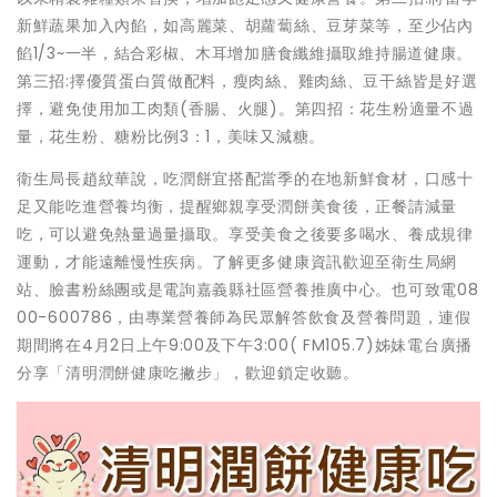
新鮮蔬果加入內餡，如高麗菜、胡蘿蔔絲、豆芽菜等，至少佔內
餡1/3~一半，結合彩椒、木耳增加膳食纖維攝取維持腸道健康。
第三招:擇優質蛋白質做配料，瘦肉絲、雞肉絲、豆干絲皆是好選
擇，避免使用加工肉類(香腸、火腿)。第四招：花生粉適量不過
量，花生粉、糖粉比例3：1，美味又減糖。
衛生局長趙紋華說，吃潤餅宜搭配當季的在地新鮮食材，口感十
足又能吃進營養均衡，提醒鄉親享受潤餅美食後，正餐請減量
吃，可以避免熱量過量攝取。享受美食之後要多喝水、養成規律
運動，才能遠離慢性疾病。了解更多健康資訊歡迎至衛生局網
站、臉書粉絲團或是電詢嘉義縣社區營養推廣中心。也可致電08
00-600786，由專業營養師為民眾解答飲食及營養問題，連假
期間將在4月2日上午9:00及下午3:00( FM105.7)姊妹電台廣播
分享「清明潤餅健康吃撇步」，歡迎鎖定收聽。