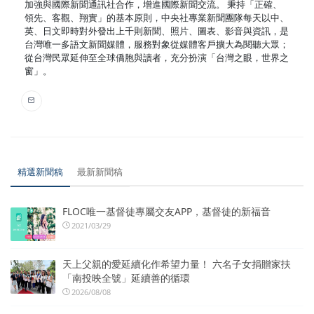
加強與國際新聞通訊社合作，增進國際新聞交流。 秉持「正確、
領先、客觀、翔實」的基本原則，中央社專業新聞團隊每天以中、
英、日文即時對外發出上千則新聞、照片、圖表、影音與資訊，是
台灣唯一多語文新聞媒體，服務對象從媒體客戶擴大為閱聽大眾；
從台灣民眾延伸至全球僑胞與讀者，充分扮演「台灣之眼，世界之
窗」。
精選新聞稿
最新新聞稿
FLOC唯一基督徒專屬交友APP，基督徒的新福音
2021/03/29
天上父親的愛延續化作希望力量！ 六名子女捐贈家扶
「南投映全號」延續善的循環
2026/08/08