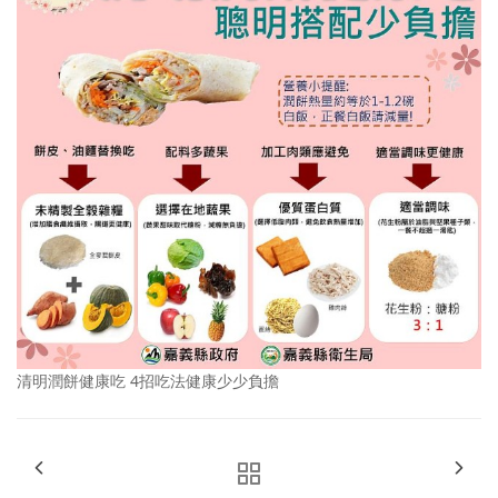
清明潤餅健康吃 4招吃法健康少少負擔