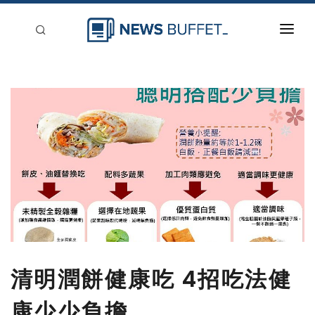
回到首頁
新聞稿分類
登入
刊登
清明潤餅健康吃 4招吃法健
康少少負擔