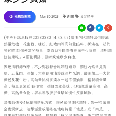
Mar 30,2023
新聞
新聞時事
推廣新聞稿
(中央社訊息服務20230330 14:43:47)清明的吃潤餅習俗暗藏
熱量危機，花生粉、糖粉、紅糟肉等高熱量餡料，拼湊在一起約
等於吃進1個便當的熱量，嘉義縣社區營養推廣中心宣導「清明潤
餅健康吃」4招聰明搭，讓鄉親健康少負擔。
因應清明節到來，不少鄉親都會吃潤餅過節，潤餅內餡常見香
腸、五花肉、油麵，大多使用油炒或油炸烹調，最後加上一大匙
糖粉及花生粉，高熱量餡料拼湊在一起不僅油脂、精製糖含量
高，熱量更逼近1個便當，潤餅固然美味，但攝取過量高油、高
糖、高熱量食物，容易導致肥胖並增加慢性疾病風險。
營養師傳授4招聰明搭配方式，讓民眾健康吃潤餅，第一招:選擇
全麥潤餅皮，油麵減量或選搭在地農特產「地瓜」或「南瓜」，
以未精製雜糧類來替換，增加飽足感又健康營養。第二招:將當季