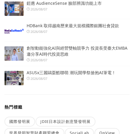
鎧應 AudienceSense 臉部辨識功能上市
2026/08/07
HDBank 取得越南歷來最大規模國際銀團社會貸款
2026/08/07
創智動能強化AI與經營雙軸競爭力 投資長受臺大EMBA
邀分享AI時代投資思維
2026/08/07
ASUSx三麗鷗耍酷聯萌 潮玩開學祭搶抱AI筆電！
2026/08/07
熱門標籤
國際發明展
JDIE日本設計創意暨發明展
世界發明智慧財產聯盟總會
SocialLab
OpView