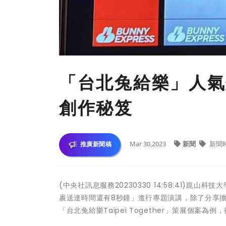
「台北兔給樂」人氣
創作秘笈
Mar 30,2023
新聞
新聞
推廣新聞稿
(中央社訊息服務20230330 14:58:41)崑
裹送達時間還有8秒鐘」進行專題演講，除了分享擔
「台北兔給樂Taipei Together」策展個