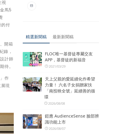
主視
金馬5
覺
勞的付
精選新聞稿
最新新聞稿
購、開箱
的紀錄，
FLOC唯一基督徒專屬交友
，設計師
APP，基督徒的新福音
越期待。
2021/03/29
樂」作
天上父親的愛延續化作希望
力量！ 六名子女捐贈家扶
意展現
「南投映全號」延續善的循
環
2026/08/08
鎧應 AudienceSense 臉部辨
識功能上市
2026/08/07