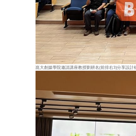
崑大創媒學院邀請講座教授劉耕名(前排右3)分享設計