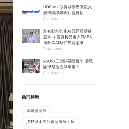
HDBank 取得越南歷來最大
規模國際銀團社會貸款
2026/08/07
創智動能強化AI與經營雙軸
競爭力 投資長受臺大EMBA
邀分享AI時代投資思維
2026/08/07
ASUSx三麗鷗耍酷聯萌 潮玩
開學祭搶抱AI筆電！
2026/08/07
熱門標籤
國際發明展
JDIE日本設計創意暨發明展