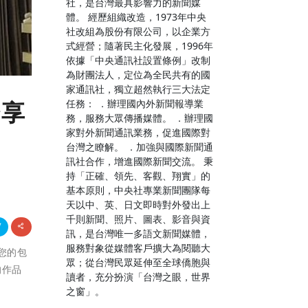
社，是台灣最具影響力的新聞媒
體。 經歷組織改造，1973年中央
社改組為股份有限公司，以企業方
式經營；隨著民主化發展，1996年
依據「中央通訊社設置條例」改制
為財團法人，定位為全民共有的國
家通訊社，獨立超然執行三大法定
任務： ．辦理國內外新聞報導業
分享
務，服務大眾傳播媒體。 ．辦理國
家對外新聞通訊業務，促進國際對
台灣之瞭解。 ．加強與國際新聞通
訊社合作，增進國際新聞交流。 秉
持「正確、領先、客觀、翔實」的
基本原則，中央社專業新聞團隊每
天以中、英、日文即時對外發出上
千則新聞、照片、圖表、影音與資
訊，是台灣唯一多語文新聞媒體，
服務對象從媒體客戶擴大為閱聽大
「您的包
眾；從台灣民眾延伸至全球僑胞與
的作品
讀者，充分扮演「台灣之眼，世界
之窗」。