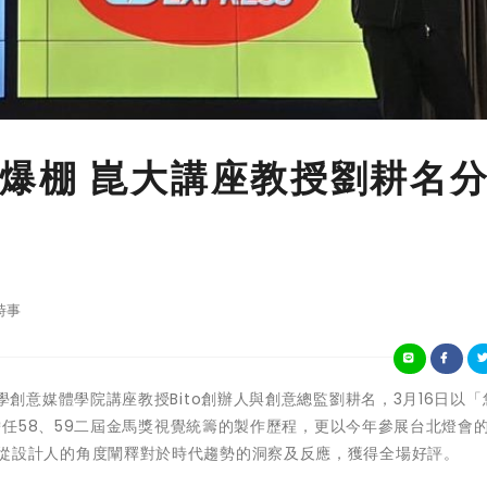
爆棚 崑大講座教授劉耕名
時事
山科技大學創意媒體學院講座教授Bito創辦人與創意總監劉耕名，3月16日以
任58、59二屆金馬獎視覺統籌的製作歷程，更以今年參展台北燈會
案為例，從設計人的角度闡釋對於時代趨勢的洞察及反應，獲得全場好評。