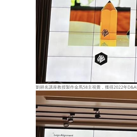
劉耕名講座教授製作金馬58主視覺，獲得2022年D&AD