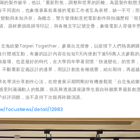
覺統籌的製作祕辛，他以「重新對焦，調整和世界的距離」為題製作動態
有不同面向，也象徵著幕前幕後的電影工作者互為表裡，缺一不可；而
和變動與未知共存」為概念，雙方發揮創意把電影創作與拍攝歷程「視
水漬、器材磨損痕跡等印記，與各種文字記號交疊，象徵電影人背後辛
兔給樂Taipei Together」參展台北燈會，以疫情下人們熱衷網
行體感互動，有趣的設計內容在短短11天內便創下逾56萬人次參觀
個最壞、也是最好的時代，在大學四年學著習慣「快速變化」的世界
，不斷重新定義設計的邊界，用設計創造各種感覺，給出期待，再超
耕名導演分享創作心法，在燈會展示期間剛好有機會觀賞「台北兔給
均感受到滿滿動人的氛圍，很高興透過講座讓學生親自聆聽業界最新創
予好評回饋，迫不及待下次能再聆聽演講。
tw/focusNews/detail/12983