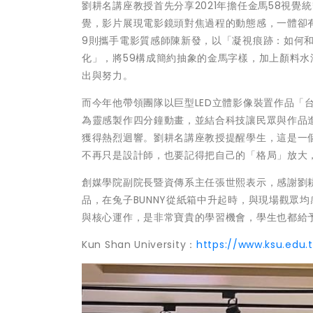
劉耕名講座教授首先分享2021年擔任金馬58視
覺，影片展現電影鏡頭對焦過程的動態感，一體卻
9則攜手電影質感師陳新發，以「凝視痕跡：如何
化」，將59構成簡約抽象的金馬字樣，加上顏料
出與努力。
而今年他帶領團隊以巨型LED立體影像裝置作品「台北
為靈感製作四分鐘動畫，並結合科技讓民眾與作品進
獲得熱烈迴響。劉耕名講座教授提醒學生，這是一
不再只是設計師，也要記得把自己的「格局」放大
創媒學院副院長暨資傳系主任張世熙表示，感謝劉
品，在兔子BUNNY從紙箱中升起時，與現場觀眾
與核心運作，是非常寶貴的學習機會，學生也都給
Kun Shan University：
https://www.ksu.edu.