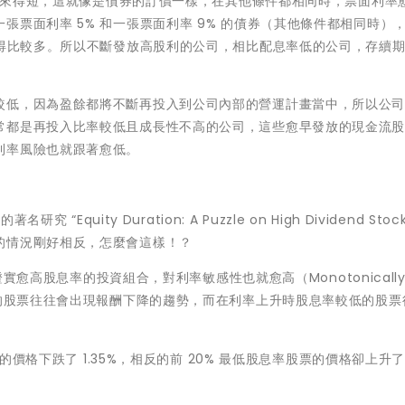
的股票來得短，這就像是債券的訂價一樣，在其他條件都相同時，票面利率
票面利率 5% 和一張票面利率 9% 的債券（其他條件都相同時）
跌得比較多。所以不斷發放高股利的公司，相比配息率低的公司，存續
較低，因為盈餘都將不斷再投入到公司內部的營運計畫當中，所以公
常都是再投入比率較低且成長性不高的公司，這些愈早發放的現金流
利率風險也就跟著愈低。
名研究 “Equity Duration: A Puzzle on High Dividend Stoc
的情況剛好相反，怎麼會這樣！？
實愈高股息率的投資組合，對利率敏感性也就愈高（Monotonically i
高的股票往往會出現報酬下降的趨勢，而在利率上升時股息率較低的股票
的價格下跌了 1.35%，相反的前 20% 最低股息率股票的價格卻上升了1.