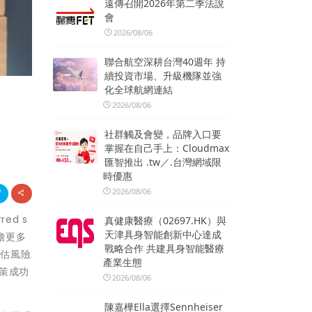
遠傳召開2026年第二季法說
會
2026/08/06
聯合航空深耕台灣40週年 持
續投資市場、升級機隊並強
化全球航網連結
2026/08/06
社群觸及會變，品牌入口要
掌握在自己手上：Cloudmax
匯智推出 .tw／.台灣網域限
時優惠
2026/08/06
d s
真健康醫療（02697.HK）與
天津具身智能創新中心達成
擔更多
戰略合作 共建具身智能醫療
評估風險
產業生態
策成功
2026/08/06
陳嘉樺Ella選擇Sennheiser