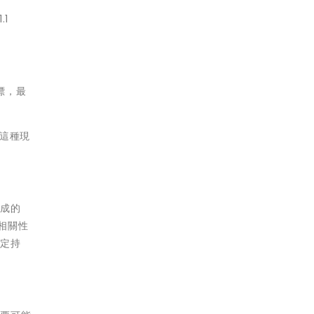
1
標，最
時這種現
造成的
相關性
穩定持