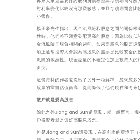
再來大家還需要探討股利折價模型與存續期間有關
對利率變化比較沒有那麼敏感，並且存續期間會比
小很多。
楊正豪先生指出，現金流風險和股息之間的關係根
性時，他們將不願意發配更高的股息，因為比較低
金流風險呈現負相關的趨勢。如果高股息的股票通
加上通常投資人會認為高股息的股票是比較安全的
風險的敏感性。現金流量的不確定性加上投資人的
衝突。
這份資料的作者還提出了另外一種解釋，愈來愈多
股票的當前估值衝高，從而降低了他們現在和將來
散戶就是愛高股息
除此之外Jiang and Sun還發現，就一般
戶投資者就是偏好高股息股票。
但是Jiang and Sun還發現，在高利率的環
行、保險公司、共同基金、養老基金、校務捐贈基