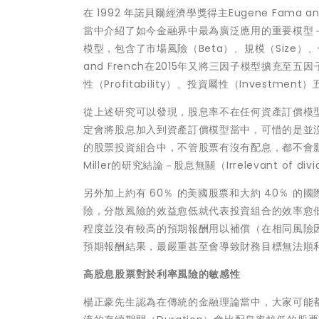
在 1992 年諾貝爾經濟學獎得主Eugene Fama and Ke
當中介紹了如今金融界中最為廣泛應用的重要模型－資產訂價
模型，包含了市場風險（Beta）、規模（Size）
and French在2015年又將三因子模型擴充至五
性（Profitability）、投資屬性（Investm
從上述研究可以發現，股息率不在任何資產訂價模
定會將股息加入到資產訂價模型當中，可惜的是並
的股票投資組合中，不管股票有沒有配息，都不會影響到投資組
Miller的研究結論－股息無關（Irrelevant of div
另外加上約有 60％ 的美國股票和大約 40％ 
險，分散風險的效益愈低就代表投資組合的效率愈
程度並沒有較高的預期報酬用以補償（在相同風險
預期報酬結果，最嚴重甚至會導致財務目標無法順
高股息股票對於利率風險的敏感性
楊正豪先生認為在傳統的金融理論當中，大家可能