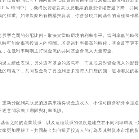
20％ 時間中），機構投資者對高股息股票的厭惡情緒普遍下降，共
場的權重。如果觀察所有機構投資者，你會發現共同基金的這種操作
息股票之間的分配比例－取決於當時環境的利率水平。當利率低的時
息時可能會傷害投資人的報酬。若是當利率很高的時候，基金反而更
現，在低利率時期主打現金流的共同基金會流入大量資金。
的過去績效表現，另外還有基金的股息率，而且股息對資金流入的影
低的環境下，共同基金為了要搶到更多投資人口袋的錢－這場邪惡的
，重新分配到高股息的股票來獲得現金流收入，不僅可能會額外承擔
不經意間承擔了期限與利率風險。
何影響基金之間的產業競爭，以及這種競爭的強度是建立在不同利率環境下
大家更加理解了－共同基金如何操弄投資人的行為及其對資本市場的