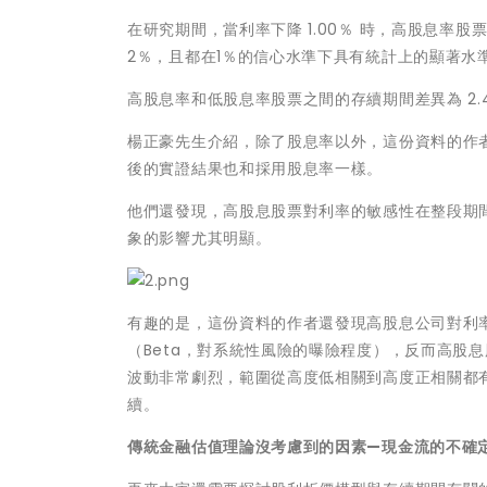
在研究期間，當利率下降 1.00％ 時，高股息率股票
2％，且都在1％的信心水準下具有統計上的顯著水
高股息率和低股息率股票之間的存續期間差異為 2.
楊正豪先生介紹，除了股息率以外，這份資料的作
後的實證結果也和採用股息率一樣。
他們還發現，高股息股票對利率的敏感性在整段期間內
象的影響尤其明顯。
有趣的是，這份資料的作者還發現高股息公司對利
（Beta，對系統性風險的曝險程度），反而高股
波動非常劇烈，範圍從高度低相關到高度正相關都
續。
傳統金融估值理論沒考慮到的因素—現金流的不確