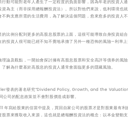
項行動可能對老年人產生了一定程度的負面影響，因為年老的投資人
投資為主（而非採用總報酬投資法）。所以對他們來說，低利環境也
會不夠支應所需的生活費用，為了解決這個問題，愈來愈多的投資人
產的比例分配到更多的高股息股票的上面，這很可能導致自身投資組
在的投資人很可能已經不知不覺地承擔了另外一種恐怖的風險—利率上
融理論及觀點，一開始會探討擁有高股息股票和安全高評等債券的風
，了解為什麼基於高股息的投資人通常會面臨更多的隱藏風險。
ller發表的著名研究“Dividend Policy, Growth, and the Valuation
認同公司的配息政策並不會對股價造成影響。
011 年寫給股東的信當中提及，買回自家公司的股票才是對股東最有利
賣股票來獲取收入來源，這也就是總報酬投資法的概念：以本金變動