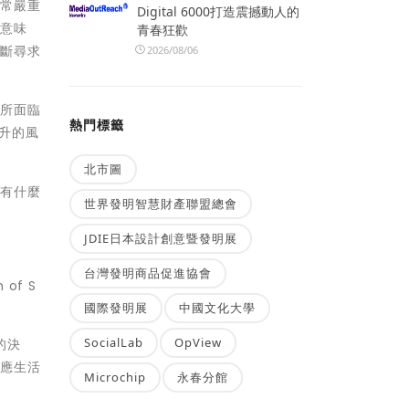
通常嚴重
Digital 6000打造震撼動人的
就意味
青春狂歡
不斷尋求
2026/08/06
合所面臨
熱門標籤
升的風
北市圖
險有什麼
世界發明智慧財產聯盟總會
JDIE日本設計創意暨發明展
台灣發明商品促進協會
 of S
國際發明展
中國文化大學
SocialLab
OpView
的決
支應生活
Microchip
永春分館