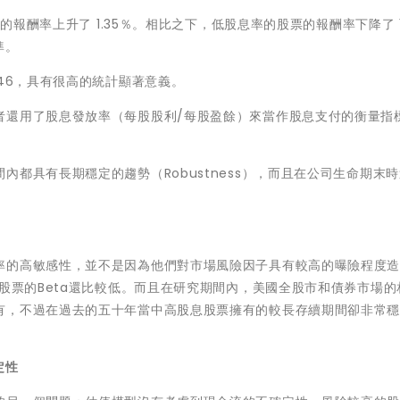
的報酬率上升了 1.35％。相比之下，低股息率的股票的報酬率下降了 1.
準。
46，具有很高的統計顯著意義。
者還用了股息發放率（每股股利/每股盈餘）來當作股息支付的衡量指
都具有長期穩定的趨勢（Robustness），而且在公司生命期末
率的高敏感性，並不是因為他們對市場風險因子具有較高的曝險程度
息股票的Beta還比較低。而且在研究期間內，美國全股市和債券市場的
有，不過在過去的五十年當中高股息股票擁有的較長存續期間卻非常
定性