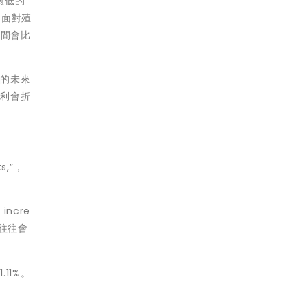
愈低的
，面對殖
期間會比
司的未來
股利會折
ks,”，
ncre
往往會
11%。