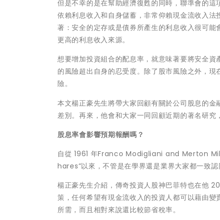
但是不幸的是在幫助經濟復甦的同時，聯準會的這
依賴利息收入和自身儲蓄，非常仰賴現金流收入法
著：安全的定存或是債券所產生的利息收入很可能
更高的利息收入來源。
想要增加投資組合的配息率，就意味著要將安全資
的風險超出自身的忍受度。除了股市風險之外，現
險。
本文楊正豪先生將帶大家回顧有關於公司股息的金
差別。再來，他會和大家一同回顧近期的著名研究
股息率會影響預期報酬嗎？
自從 1961 年Franco Modigliani and Merton Mi
hares”以來，不管是在學界還是業界大家都一致
楊正豪先生介紹，傳奇投資人股神巴菲特也在他 2
策，任何希望有現金流收入的投資人都可以藉由變
所需，而且相對來說還比較節省稅率。