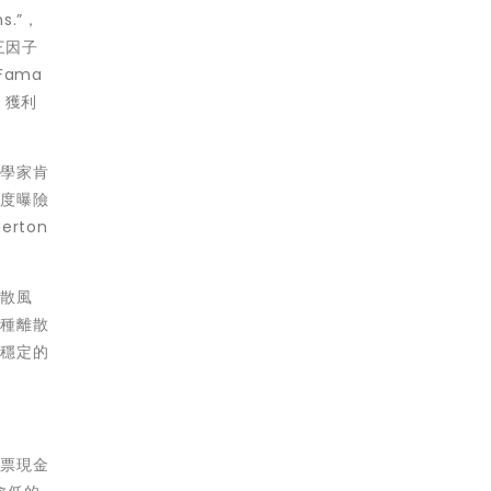
s.”，
三因子
Fama
、獲利
濟學家肯
程度曝險
rton
分散風
這種離散
有穩定的
股票現金