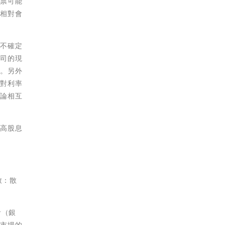
股票可能
獻相對會
度不確定
公司的現
高。另外
了對利率
理論相互
致高股息
致：散
者（銀
全市場的