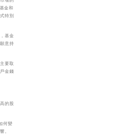
同基金和
模式特別
候，基金
不願意持
響主要取
客戶金錢
過高的股
如何變
影響。