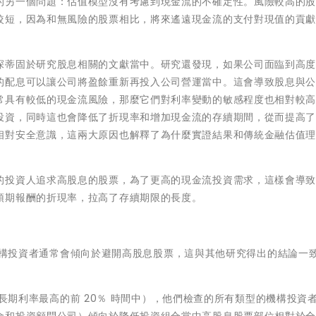
的另一個問題：估值模型沒有考慮到現金流的不確定性。風險較高的
較短，因為和無風險的股票相比，將來遙遠現金流的支付對現值的貢
深蒂固於研究股息相關的文獻當中。研究還發現，如果公司面臨到高
的配息可以讓公司將盈餘重新再投入公司營運當中。這會導致股息與
常具有較低的現金流風險，那麼它們對利率變動的敏感程度也相對較
投資，同時這也會降低了折現率和增加現金流的存續期間，從而提高
相對安全意識，這兩大原因也解釋了為什麼實證結果和傳統金融估值
的投資人追求高股息的股票，為了更高的現金流投資需求，這樣會導
預期報酬的折現率，拉高了存續期限的長度。
而言，機構投資者通常會傾向於避開高股息股票，這與其他研究得出的結論一
境下（長期利率最高的前 20％ 時間中），他們檢查的所有類型的機構投資
金和投資顧問公司）傾向於降低投資組合當中高股息股票部位相對於