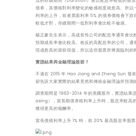
流的存續期間（Duration）會比配息率較低
債券，其價格對利率變化的敏感程度就愈高。所以一張
利率的上升，前者票面利率 5% 的債券價格會下
較低才對，存續期間一低對利率會比較不敏感。
楊正豪先生表示，高成長性公司的配息率通常會比
預期成長率會比較高。相反的高配息率的公司，通
現成愈高的當前現值，所以這些股票所將面臨到的
實證結果與金融理論脫節？
不過在 2015 年 Hao Jiang and Zheng Sun 發表的著
卻告訴大家實際的結果竟然和傳統金融理論所預測
調查期間是 1963-2014 年的美國股市，實證結果證
asing），當長期債券殖利率上升時，股息率較
獲得更高的報酬率。
當長債殖利率上升 1% 時，前 20% 最高股息率股票