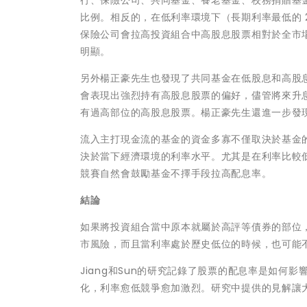
比例。相反的，在低利率環境下（長期利率最低的 
保險公司會拉高投資組合中高股息股票相對於全市
明顯。
另外楊正豪先生也發現了共同基金在低股息和高股
會表現出強烈持有高股息股票的偏好，儘管將來升
有過高部位的高股息股票。楊正豪先生還進一步發
流入主打現金流的基金的資金多寡不僅取決於基金
決於當下經濟環境的利率水平。尤其是在利率比較
競賽自然會鼓勵基金不擇手段拉高配息率。
結論
如果將投資組合當中原本就屬於高評等債券的部位
市風險，而且當利率處於歷史低位的時候，也可能
Jiang和Sun的研究記錄了股票的配息率是如
化，利率愈低競爭愈加激烈。研究中提供的見解讓