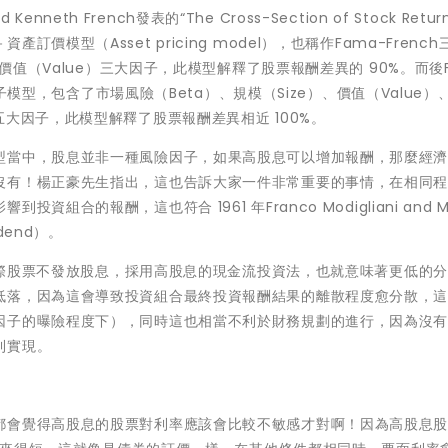
nneth French發表的“The Cross-Section of Stock Return
模型（Asset pricing model），也稱作Fama-French
、價值（Value）三大因子，此模型解釋了股票報酬差異的 90%。而後
因子模型，包含了市場風險（Beta）、規模（Size）、價值（Value）
ent）五大因子，此模型解釋了股票報酬差異相近 100%。
型當中，股息並非一種風險因子，如果高股息可以增加報酬，那麼經
沒有！楊正豪先生指出，這也告訴大家一件非常重要的事情，在相同
合的報酬，這也符合 1961 年Franco Modigliani and Me
idend）。
的國際股票不發放股息，採用高股息的現金流投資法，也就意味著更低的
低落，因為這會導致投資組合最終投資報酬結果的離散程度愈分散，
因子的曝險程度下），同時這也相當不利於財務規劃的進行，因為沒
利實現。
都會覺得高股息的股票對利率應該會比較不敏感才對啊！因為高股息