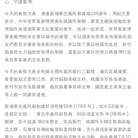
心，守護臺灣。
今天的春祭大典，適逢新埔褒忠義民廟建廟235週年，周副主委
表示，今年世界客家博覽會在桃園市舉辦，蔡英文總統期勉世客
博能作為發揚客家文化重要的推手。值得一提的是，世界客家博
覽會臺灣館有全臺14縣市的展覽，可以讓來自世界各地看展的朋
友們看見全臺各地客家的特色。所以除了要請桃園市政府、新竹
縣政府大力協助世客博的舉辦，還要請大家共同努力將臺灣打造
為世界客家的文化首都。
今天的春祭大典全程循古禮向義民爺行三獻禮，儀式莊嚴隆重。
客委會副主委周江杰、新竹縣縣長楊文科、桃園市市長張善政、
新竹市副市長蔡麗卿、義民廟董事長林光華、國民黨主席朱立倫
等人都一同參與盛會。
新埔褒忠義民廟創建於清乾隆55年(1790 年)，迄今2百餘年，
是縣定古蹟；「褒忠亭義民節祭典」則自清道光15 年(1835年)
開辦，至今超過 180年歷史，並由新竹、桃園15大聯庄祭典區輪
流主辦，完整保存傳統輪值制度與祭儀，充分展現客家族群的凝
聚力。義民祭是新竹縣最耀眼的宗教文化活動，每年農曆7月20