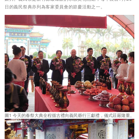
日的義民祭典亦列為客家委員會的節慶活動之一。
圖1 今天的春祭大典全程循古禮向義民爺行三獻禮，儀式莊嚴隆重。