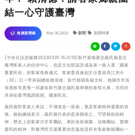
結一心守護臺灣
Mar 30,2023
新聞
新聞時事
推廣新聞稿
(中央社訊息服務20230330 15:31:19)新竹新埔褒忠義民廟是北
臺灣客家人的信仰中心，也是文化部認證成為第一個入選「國家
重要民俗」的客家祭典儀式。客家委員會副主任委員周江杰今
（30）日一早與副總統賴清德、新竹縣縣長楊文科、桃園市市長
張善政等貴賓一同參加新竹褒忠義民廟舉辦的春祭大典，共同祈
求保祐臺灣風調雨順、國泰民安。
義民廟對客家人來說，不僅僅是一座廟，更是客家精神凝聚的表
徵。賴副總統表示，義民爺代表的是保鄉衛土、守望相助的精
神，歷史上的客家庄非常團結，勇於保衛家園，這種團結、愛鄉
愛民的精神，對臺灣而言最重要的意義就是所有客家鄉親團結一