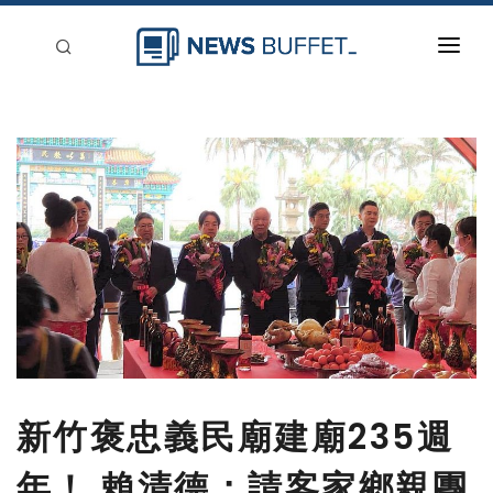
回到首頁
新聞稿分類
登入
刊登
新竹褒忠義民廟建廟235週
年！ 賴清德：請客家鄉親團