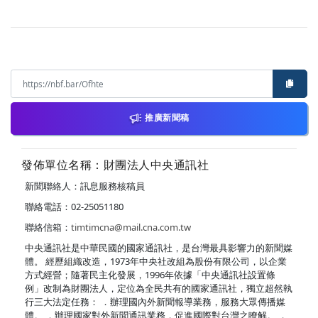
推廣新聞稿
發佈單位名稱：財團法人中央通訊社
新聞聯絡人：訊息服務核稿員
聯絡電話：02-25051180
聯絡信箱：
timtimcna@mail.cna.com.tw
中央通訊社是中華民國的國家通訊社，是台灣最具影響力的新聞媒
體。 經歷組織改造，1973年中央社改組為股份有限公司，以企業
方式經營；隨著民主化發展，1996年依據「中央通訊社設置條
例」改制為財團法人，定位為全民共有的國家通訊社，獨立超然執
行三大法定任務： ．辦理國內外新聞報導業務，服務大眾傳播媒
體。 ．辦理國家對外新聞通訊業務，促進國際對台灣之瞭解。 ．