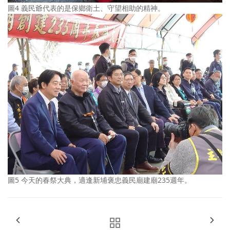
圖4 義民爺代表的是保鄉衛土、守望相助的精神。
圖5 今天的春祭大典，適逢新埔褒忠義民廟建廟235週年。