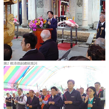
圖2 賴清德副總統致詞