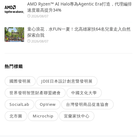
AMD Ryzen™ AI Halo專為Agentic Era打造，代理編排
速度最高提升34%
2026/08/07
童心浪花．水FUN一夏！北高雄家扶64名兒童走入自然
探索自我
2026/08/07
熱門標籤
國際發明展
JDIE日本設計創意暨發明展
世界發明智慧財產聯盟總會
中國文化大學
SocialLab
OpView
台灣發明商品促進協會
北市圖
Microchip
宜蘭家扶中心