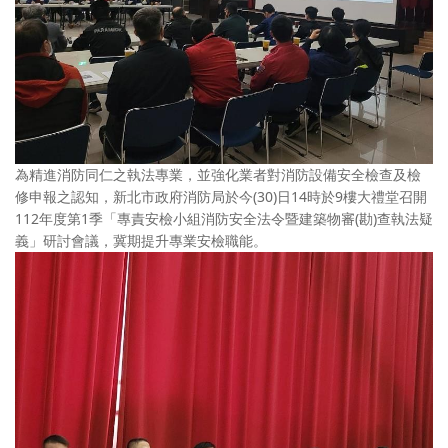
為精進消防同仁之執法專業，並強化業者對消防設備安全檢查及檢
修申報之認知，新北市政府消防局於今(30)日14時於9樓大禮堂召開
112年度第1季「專責安檢小組消防安全法令暨建築物審(勘)查執法疑
義」研討會議，冀期提升專業安檢職能。