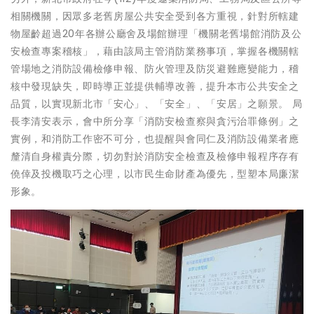
相關機關，因眾多老舊房屋公共安全受到各方重視，針對所轄建
物屋齡超過20年各辦公廳舍及場館辦理「機關老舊場館消防及公
安檢查專案稽核」，藉由該局主管消防業務事項，掌握各機關轄
管場地之消防設備檢修申報、防火管理及防災避難應變能力，稽
核中發現缺失，即時導正並提供輔導改善，提升本市公共安全之
品質，以實現新北市「安心」、「安全」、「安居」之願景。 局
長李清安表示，會中所分享「消防安檢查察與貪污治罪條例」之
實例，和消防工作密不可分，也提醒與會同仁及消防設備業者應
釐清自身權責分際，切勿對於消防安全檢查及檢修申報程序存有
僥倖及投機取巧之心理，以市民生命財產為優先，型塑本局廉潔
形象。