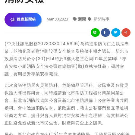
Mar 30,2023
新聞
新聞時事
推廣新聞稿
(中央社訊息服務20230330 14:56:16)為精進消防同仁之執法專
業，並強化業者對消防設備安全檢查及檢修申報之認知，新北市
政府消防局於今(30)日14時於9樓大禮堂召開112年度第1季「專
責安檢小組消防安全法令暨建築物審(勘)查執法疑義」研討會
議，冀期提升專業安檢職能。
此次會議消防局火災預防科、危險物品管理科、政風室及各救災
救護大隊出席與會，同時邀請新北市消防工程器材商業同業公
會、新北市消防設備師公會及新北市消防設備士公會等業者共同
參與。會中透過消防法令、廉政案例，藉由公私部門相互溝通與
研商之方式，提升與會人員對消防安檢法令之理解，落實執法公
正以避免造成新北市民生命、財產與安全上之隱患。
另外，新北市政府在今(112)年度邀集消防局、工務局及區公所等