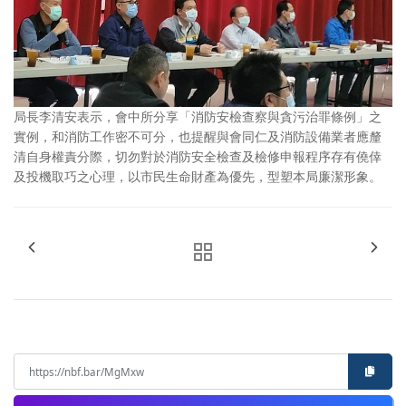
局長李清安表示，會中所分享「消防安檢查察與貪污治罪條例」之
實例，和消防工作密不可分，也提醒與會同仁及消防設備業者應釐
清自身權責分際，切勿對於消防安全檢查及檢修申報程序存有僥倖
及投機取巧之心理，以市民生命財產為優先，型塑本局廉潔形象。