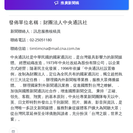
推廣新聞稿
發佈單位名稱：財團法人中央通訊社
新聞聯絡人：訊息服務核稿員
聯絡電話：02-25051180
聯絡信箱：
timtimcna@mail.cna.com.tw
中央通訊社是中華民國的國家通訊社，是台灣最具影響力的新聞媒
體。 經歷組織改造，1973年中央社改組為股份有限公司，以企業
方式經營；隨著民主化發展，1996年依據「中央通訊社設置條
例」改制為財團法人，定位為全民共有的國家通訊社，獨立超然執
行三大法定任務： ．辦理國內外新聞報導業務，服務大眾傳播媒
體。 ．辦理國家對外新聞通訊業務，促進國際對台灣之瞭解。 ．
加強與國際新聞通訊社合作，增進國際新聞交流。 秉持「正確、
領先、客觀、翔實」的基本原則，中央社專業新聞團隊每天以中、
英、日文即時對外發出上千則新聞、照片、圖表、影音與資訊，是
台灣唯一多語文新聞媒體，服務對象從媒體客戶擴大為閱聽大眾；
從台灣民眾延伸至全球僑胞與讀者，充分扮演「台灣之眼，世界之
窗」。