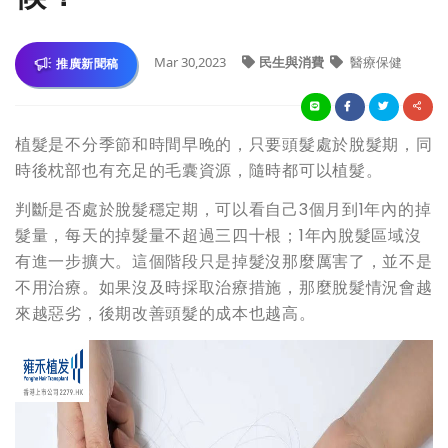
Mar 30,2023
民生與消費
醫療保健
推廣新聞稿
植髮是不分季節和時間早晚的，只要頭髮處於脫髮期，同
時後枕部也有充足的毛囊資源，隨時都可以植髮。
判斷是否處於脫髮穩定期，可以看自己3個月到1年內的掉
髮量，每天的掉髮量不超過三四十根；1年內脫髮區域沒
有進一步擴大。這個階段只是掉髮沒那麼厲害了，並不是
不用治療。如果沒及時採取治療措施，那麼脫髮情況會越
來越惡劣，後期改善頭髮的成本也越高。