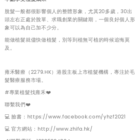
脫髮一般都很影響個人的整體形象，尤其20多歲，30出
頭左右正處於脫單、求職創業的關鍵期，一個良好個人形
象可以為自己加不少分。
能做植髮就儘快做植髮，別等到植無可植的時候追悔莫
及。
雍禾醫療（2279.HK）港股主板上市植髮機構，專注於毛
髮醫療服務市場。
#專業植髮找雍禾❤️
聯繫我們❤️
💻 臉書：https://www.facebook.com/yhzf2021
💻 官方網站：http://www.zhifa.hk/