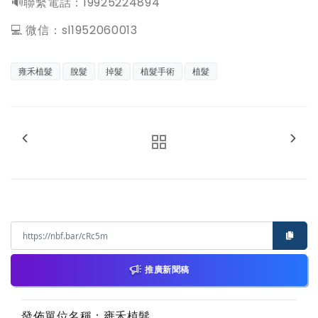
️🔊聯繫電話：19925224894
💻 微信：sl1952060013
雍禾植髮
脫髮
掉髮
植髮手術
植髮
推廣新聞稿
發佈單位名稱：雍禾植髮