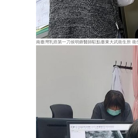
南臺灣乳癌第一刀侯明鋒醫師駐點臺東大武衛生所 衛