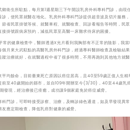
武鄉衛生所駐點，每月第1週星期三下午開設乳房外科專科門診，由現
看診，使民眾就醫在地化。乳房外科專科門診提供超音波及切片服務
，節省民眾掛號等候、就醫車程、就醫檢查、回診看報告等時間，民
直接掛號跟病床預約，減低民眾至高醫一床難求待床的困擾。
次平常的健康檢查中，醫師透過X光片看到我胸部有不正常的陰影，我當
每個月來大武駐點的高醫乳房外科門診，經過專科醫師檢查及檢驗結
追蹤治療就好，在就醫過程中省了很多時間，不用再跑到其他地方就
平均餘命，目前臺東死亡原因以癌症居高，且40至59歲正值人生精
至40歲開始的縣市，並自109年開辦至今(3/30)，40至44歲乳
幸早期發現，經治療後已痊癒，成功讓9個家庭免於癌症威脅。
專科門診，可即時接受診察、治療，及轉診綠色通道，如及早發現異
朋友應定期檢查，降低乳癌對健康的威脅。