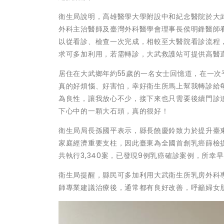
衛生局說明，高雄醫學大學附設中和紀念醫院於大
外科主治醫師及臺灣外科醫學會理事長侯明鋒醫師
以從看診、檢查一次完成，相較至大醫院看診流程
求可多加利用，若需轉診，大武救護站可提供高醫
居住在大武鄉年約55歲的一名女士回憶道，在一
真的好煩惱、好害怕，幸好衛生所馬上幫我轉診給
為良性，讓我放心不少，接下來也只需要後續門診
下心中的一顆大石頭，真的很好！
衛生局局長孫國平表示，縣長饒慶鈴致力於提升臺東
家庭經濟重要支柱，因此臺東為全國首創乳癌篩檢提前
共執行3,340案，已發現9例乳癌確診案例，所
衛生局提醒，縣民可多加利用大武衛生所乳房外科
師專業建議治療後，通常都有良好改善，呼籲婦女