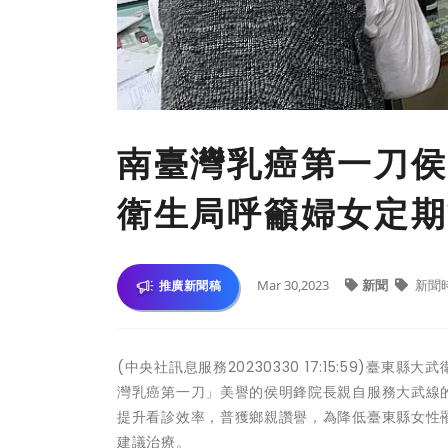
南臺灣乳癌第一刀侯
衛生局呼籲婦女定期
Mar 30,2023
新聞
新聞
推廣新聞稿
(中央社訊息服務20230330 17:15:59)
灣乳癌第一刀」美譽的侯明鋒院長親自服務大武線
提升看診效率，普獲鄉親讚譽，為降低臺東縣女性
建議治療。