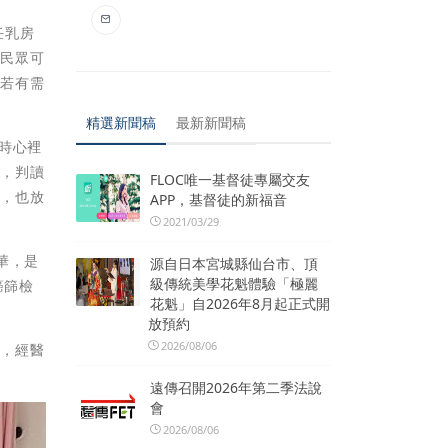
任乳房
，民眾可
眾若有需
精選新聞稿
最新新聞稿
時心裡
果，判讀
FLOC唯一基督徒專屬交友
醫，也放
APP，基督徒的新福音
2021/03/29
華，是
源自日本宮城縣仙台市、頂
級傳統美學花魁體驗「極麗
癌篩檢
花魁」自2026年8月起正式開
放預約
2026/08/06
常，經醫
遠傳召開2026年第二季法說
會
2026/08/06