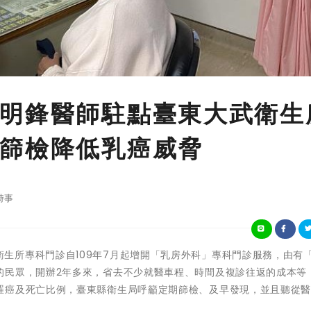
明鋒醫師駐點臺東大武衛生
篩檢降低乳癌威脅
時事
臺東縣大武衛生所專科門診自109年7月起增開「乳房外科」專科門診服務，由有
的民眾，開辦2年多來，省去不少就醫車程、時間及複診往返的成本等
罹癌及死亡比例，臺東縣衛生局呼籲定期篩檢、及早發現，並且聽從