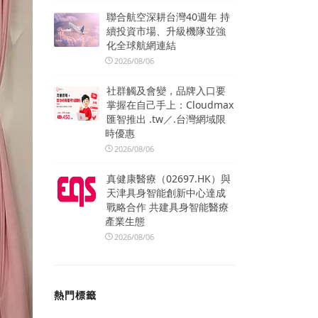
聯合航空深耕台灣40週年 持
續投資市場、升級機隊並強
化全球航網連結
2026/08/06
社群觸及會變，品牌入口要
掌握在自己手上：Cloudmax
匯智推出 .tw／.台灣網域限
時優惠
2026/08/06
真健康醫療（02697.HK）與
天津具身智能創新中心達成
戰略合作 共建具身智能醫療
產業生態
2026/08/06
熱門標籤