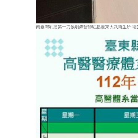
南臺灣乳癌第一刀侯明鋒醫師駐點臺東大武衛生所 衛