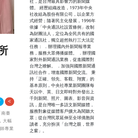
社，是台灣最具影響力的新聞媒
體。 經歷組織改造，1973年中央
社改組為股份有限公司，以企業方
式經營；隨著民主化發展，1996年
依據「中央通訊社設置條例」改制
為財團法人，定位為全民共有的國
家通訊社，獨立超然執行三大法定
任務： ．辦理國內外新聞報導業
所
務，服務大眾傳播媒體。 ．辦理國
家對外新聞通訊業務，促進國際對
台灣之瞭解。 ．加強與國際新聞通
訊社合作，增進國際新聞交流。 秉
持「正確、領先、客觀、翔實」的
基本原則，中央社專業新聞團隊每
天以中、英、日文即時對外發出上
千則新聞、照片、圖表、影音與資
訊，是台灣唯一多語文新聞媒體，
服務對象從媒體客戶擴大為閱聽大
「南臺
眾；從台灣民眾延伸至全球僑胞與
，大幅
讀者，充分扮演「台灣之眼，世界
醫師專業
之窗」。